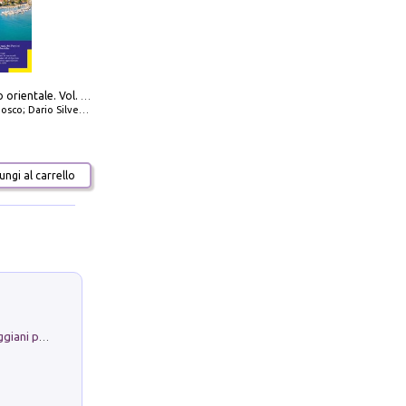
777 Adriatico orientale. Vol. 1: Istria, Costa della Dalmazia da Smrika a Zara, Isole del Quarnaro, Pag, Arcipelaghi di Zara, Sibenico e Incoronate
io Silvestro; Marco Sbrizzi
ngi al carrello
La Porta Filosofica di Claudio Parmiggiani per il Sacro Eremo di Camaldoli