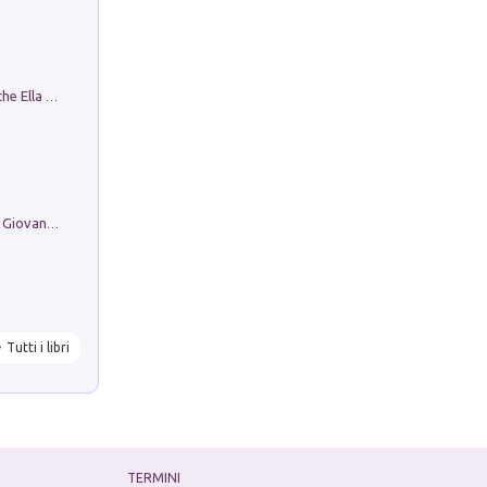
Fortunate Objects. Selections from the Ella Fontanals-Cisneros Collection. Objetos Afortunados. Selección de la Colección Ella Fontanals-Cisneros
Firenze nell'Ottocento nei disegni di Giovanni Ferruccio Moro (1859­1948)
Tutti i libri
TERMINI