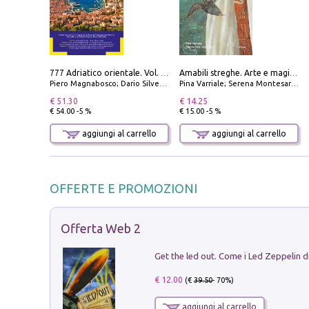
777 Adriatico orientale. Vol. 2: Costa della Dalmazia da Zara a Molunat, Isole della Dalmazia Meridionale e Montenegro
Amabili streghe. Arte e magie di Leonora Carrington e Remedios Varo
Piero Magnabosco; Dario Silvestro; Marco Sbrizzi
Pina Varriale; Serena Montesarchio
€ 51.30
€ 14.25
€ 54.00 -5 %
€ 15.00 -5 %
aggiungi al carrello
aggiungi al carrello
OFFERTE E PROMOZIONI
Offerta Web 2
€ 12.00
(€
39.50
- 70%)
aggiungi al carrello