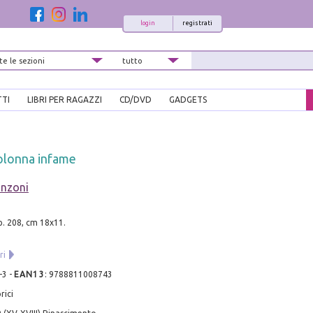
login
registrati
TTI
LIBRI PER RAGAZZI
CD/DVD
GADGETS
colonna infame
nzoni
pp. 208, cm 18x11.
ri
-3
-
EAN13
:
9788811008743
rici