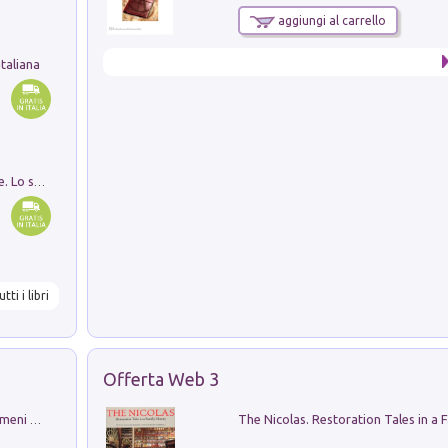
aggiungi al carrello
taliana
Santissima Trinità e divina proporzione. Lo studio della proporzione nell'arte come ricerca del mistero trinitario
utti i libri
Offerta Web 3
Luci e colori del cielo. Manuale sui fenomeni ottici che si verificano in atmosfera, nella scienza e nella storia: come osservarli e fotografarli