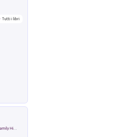
Tutti i libri
The Nicolas. Restoration Tales in a Family History