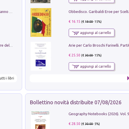
Con questa faccia qui. Le canzoni che hanno fatto la storia di Ligabue
€ 16.15
(€
19.00
- 15%)
aggiungi al carrello
Klose dell'altro mondo. Miro il pescatore del goal
€ 25.50
(€
30.00
- 15%)
aggiungi al carrello
utti i libri
Bollettino novità distribuite 07/08/2026
€ 28.50
(€
30.00
- 5%)