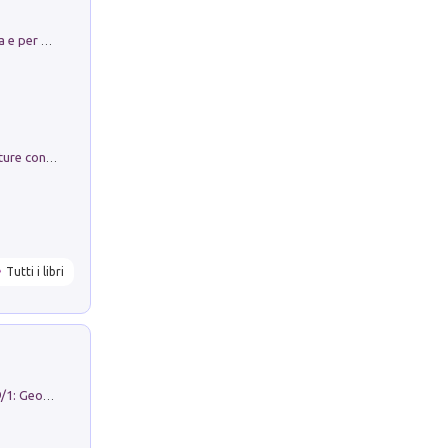
Obbedisco. Garibaldi Eroe per Scelta e per Destino
Arie per Carlo Broschi Farinelli. Partiture con riduzione per clavicembalo (o pianoforte). Seconda serie. Vol. 5
Tutti i libri
Geography Notebooks (2026). Vol. 9/1: Geographies in transition: landscapes, representations and territorial change