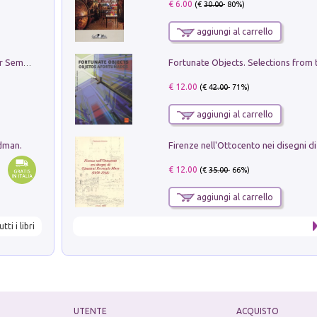
€ 6.00
(€
30.00
- 80%)
aggiungi al carrello
Genio ed epidemia. La storia del dottor Semmelweis, il Salvatore delle Madri
€ 12.00
(€
42.00
- 71%)
aggiungi al carrello
edman.
€ 12.00
(€
35.00
- 66%)
aggiungi al carrello
utti i libri
UTENTE
ACQUISTO