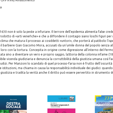
 (XV-XVIII) Rinascimento
ia
1630 non è solo la peste a infuriare. Il terrore dell'epidemia alimenta false cre
 prodotto di «arti venefiche» e che a diffondere il contagio siano loschi figuri p
 clima che matura il processo ai cosiddetti «untori», che porterà al patibolo l'isp
 il barbiere Gian Giacomo Mora, accusati da un'umile donna del popolo senza al
 loro con la tortura. Concepita in origine come digressione all'interno del Fermo
ata sino a diventare un vero e proprio saggio, laStoria della colonna infame (18
ibile vicenda giudiziaria e denuncia la corruttibilità della giustizia umana così 
giudizi. Per Manzoni lo scandalo di quel processo-farsa non è frutto dell'oscurità
 istituzioni, ma chiama in causa la responsabilità individuale dei giudici: quando
 giustizia e tradita la verità anche il diritto può essere pervertito in strumento d