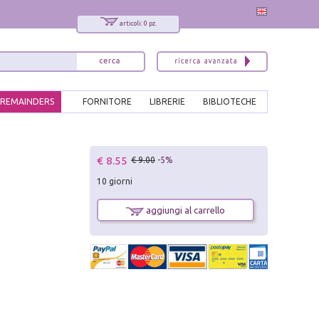
articoli: 0 pz.
REMAINDERS
FORNITORE
LIBRERIE
BIBLIOTECHE
x
€ 8.55
€ 9.00
-5%
Interessato ai nostri libri?
10 giorni
Allora iscriviti alla nostra newsletter!
Sarai informato delle nostre novità, potrai
aggiungi al carrello
comunque cancellarti quando desideri.
modulo di iscrizione