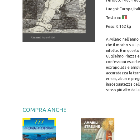
Periodo: 1400-1800
Luoghi: Europa,Ital
Testo in:
Peso: 0.162 kg
A Milano nell'anno 
che il morbo sia il
infette. È in questo
Guglielmo Piazza e
confessioni estorte
estrapolata e ampli
accuratezza la terr
errori, abusi e pre
inadeguatezza delle
senso più alto della
COMPRA ANCHE