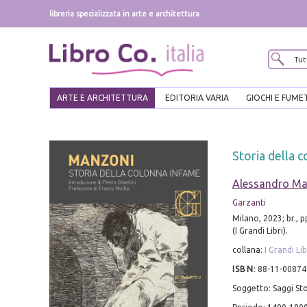
libreria specializzata in arte e architettura
ARTE E ARCHITETTURA
EDITORIA VARIA
GIOCHI E FUME
Storia della 
Alessandro Ma
Garzanti
Milano, 2023; br., 
(I Grandi Libri).
collana:
I Grandi Lib
ISBN
:
88-11-00874
Soggetto: Saggi Sto