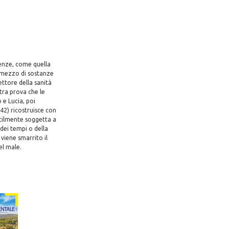
denze, come quella
er mezzo di sostanze
ettore della sanità
tra prova che le
 e Lucia, poi
42) ricostruisce con
facilmente soggetta a
 dei tempi o della
 viene smarrito il
el male.