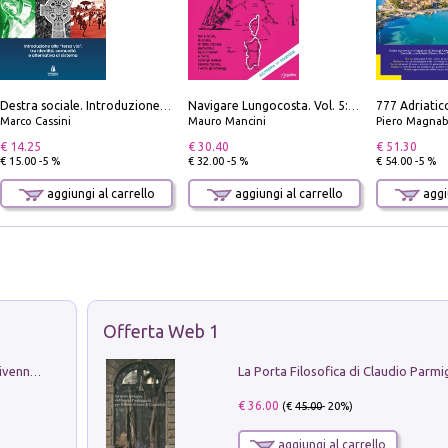
Destra sociale. Introduzione alla «terza via», tra identità, comunità e alternativa al sistema
Navigare Lungocosta. Vol. 5: Corsica e Sardegna
Marco Cassini
Mauro Mancini
Piero Magnabosco; Dar
€ 14.25
€ 30.40
€ 51.30
€ 15.00 -5 %
€ 32.00 -5 %
€ 54.00 -5 %
aggiungi al carrello
aggiungi al carrello
aggiu
Offerta Web 1
Get the led out. Come i Led Zeppelin divennero la più grande band del mondo
€ 36.00
(€
45.00
- 20%)
aggiungi al carrello