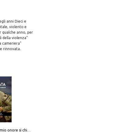
gli anni Dieci e
tale, violento e
er qualche anno, per
i della violenza"
na cameriera"
 e rinnovata.
Camerata. Il mio onore si chiama fedeltà