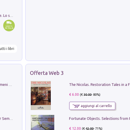
Santissima Trinità e divina proporzione. Lo studio della proporzione nell'arte come ricerca del mistero trinitario
utti i libri
Offerta Web 3
Luci e colori del cielo. Manuale sui fenomeni ottici che si verificano in atmosfera, nella scienza e nella storia: come osservarli e fotografarli
€ 6.00
(€
30.00
- 80%)
aggiungi al carrello
Genio ed epidemia. La storia del dottor Semmelweis, il Salvatore delle Madri
€ 12.00
(€
42.00
- 71%)