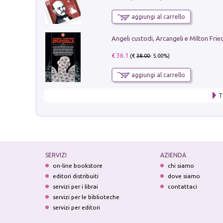
aggiungi al carrello
Angeli custodi, Arcangeli e Milton Fri
€ 36.1
(€
38.00
- 5.00%)
aggiungi al carrello
T
SERVIZI
AZIENDA
on-line bookstore
chi siamo
editori distribuiti
dove siamo
servizi per i librai
contattaci
servizi per le biblioteche
servizi per editori