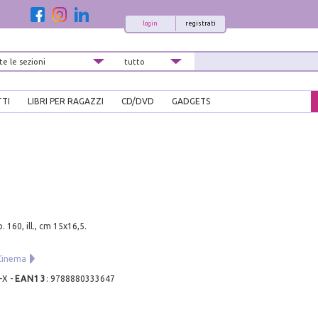
login
registrati
TTI
LIBRI PER RAGAZZI
CD/DVD
GADGETS
. 160, ill., cm 15x16,5.
.
 Cinema
-X
-
EAN13
:
9788880333647