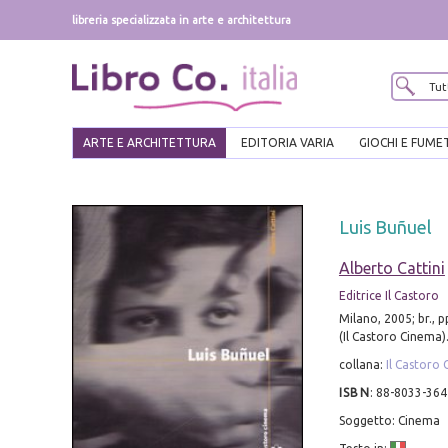
libreria specializzata in arte e architettura
ARTE E ARCHITETTURA
EDITORIA VARIA
GIOCHI E FUME
Luis Buñuel
Alberto Cattini
Editrice Il Castoro
Milano, 2005; br., pp
(Il Castoro Cinema)
collana:
Il Castoro
ISBN
:
88-8033-364
Soggetto: Cinema