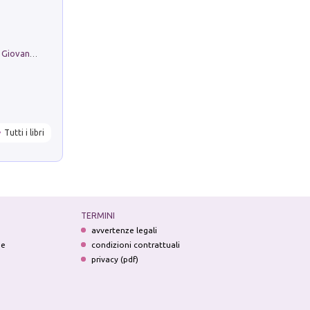
Firenze nell'Ottocento nei disegni di Giovanni Ferruccio Moro (1859­1948)
Tutti i libri
TERMINI
avvertenze legali
ne
condizioni contrattuali
privacy (pdf)