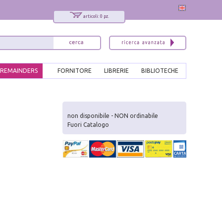
articoli: 0 pz.
REMAINDERS
FORNITORE
LIBRERIE
BIBLIOTECHE
x
Interessato ai nostri libri?
non disponibile - NON ordinabile
Fuori Catalogo
Allora iscriviti alla nostra newsletter!
Sarai informato delle nostre novità, potrai
comunque cancellarti quando desideri.
modulo di iscrizione