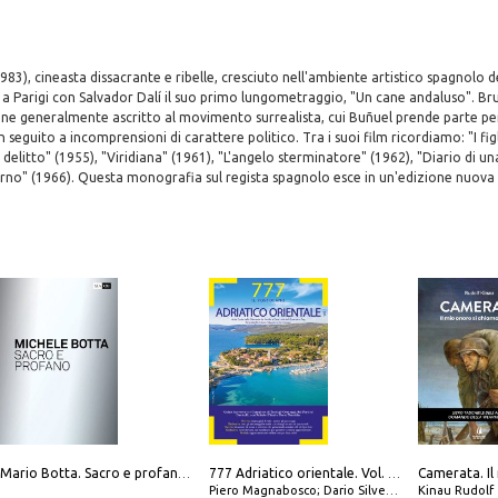
83), cineasta dissacrante e ribelle, cresciuto nell'ambiente artistico spagnolo de
a a Parigi con Salvador Dalí il suo primo lungometraggio, "Un cane andaluso". Bru
viene generalmente ascritto al movimento surrealista, cui Buñuel prende parte p
seguito a incomprensioni di carattere politico. Tra i suoi film ricordiamo: "I figl
n delitto" (1955), "Viridiana" (1961), "L'angelo sterminatore" (1962), "Diario di u
iorno" (1966). Questa monografia sul regista spagnolo esce in un'edizione nuova
Mario Botta. Sacro e profano-Sacred and profane
777 Adriatico orientale. Vol. 1: Istria, Costa della Dalmazia da Smrika a Zara, Isole del Quarnaro, Pag, Arcipelaghi di Zara, Sibenico e Incoronate
Piero Magnabosco; Dario Silvestro; Marco Sbrizzi
Kinau Rudolf