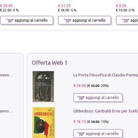
€ 20.90
€ 51.30
€ 9.50
€ 22.00 -5 %
€ 54.00 -5 %
€ 10.00 -5 %
aggiungi al carrello
aggiungi al carrello
aggiu
Offerta Web 1
Get the led out. Come i Led Zeppelin divennero la più grande band del mondo
€ 36.00
(€
45.00
- 20%)
aggiungi al carrello
Con questa faccia qui. Le canzoni che hanno fatto la storia di Ligabue
€ 16.15
(€
19.00
- 15%)
aggiungi al carrello