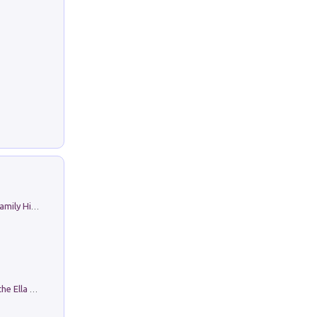
The Nicolas. Restoration Tales in a Family History
Fortunate Objects. Selections from the Ella Fontanals-Cisneros Collection. Objetos Afortunados. Selección de la Colección Ella Fontanals-Cisneros