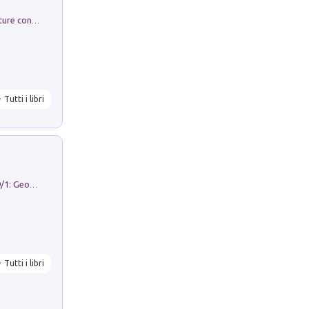
Arie per Carlo Broschi Farinelli. Partiture con riduzione per clavicembalo (o pianoforte). Seconda serie. Vol. 5
Tutti i libri
Geography Notebooks (2026). Vol. 9/1: Geographies in transition: landscapes, representations and territorial change
Tutti i libri