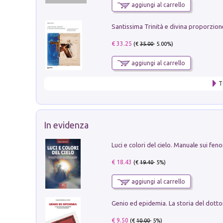
aggiungi al carrello
€ 33.25
(€
35.00
- 5.00%)
aggiungi al carrello
T
In evidenza
€ 18.43
(€
19.40
- 5%)
aggiungi al carrello
€ 9.50
(€
10.00
- 5%)