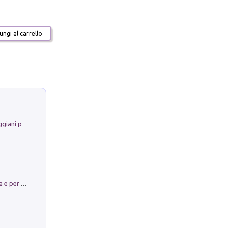
ngi al carrello
La Porta Filosofica di Claudio Parmiggiani per il Sacro Eremo di Camaldoli
Obbedisco. Garibaldi Eroe per Scelta e per Destino