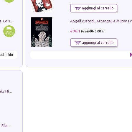
aggiungi al carrello
Angeli custodi, Arcangeli e Milton F
Santissima Trinità e divina proporzione. Lo studio della proporzione nell'arte come ricerca del mistero trinitario
€ 36.1
(€
38.00
- 5.00%)
aggiungi al carrello
utti i libri
The Nicolas. Restoration Tales in a Family History
Fortunate Objects. Selections from the Ella Fontanals-Cisneros Collection. Objetos Afortunados. Selección de la Colección Ella Fontanals-Cisneros