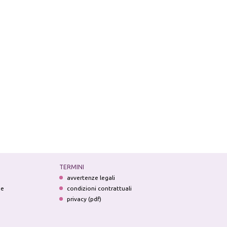
TERMINI
avvertenze legali
ne
condizioni contrattuali
privacy (pdf)