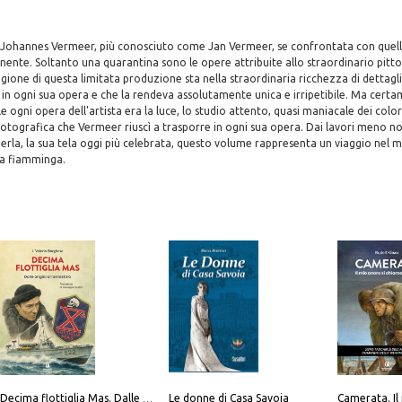
i Johannes Vermeer, più conosciuto come Jan Vermeer, se confrontata con quella d
nte. Soltanto una quarantina sono le opere attribuite allo straordinario pitto
gione di questa limitata produzione sta nella straordinaria ricchezza di dettagli 
in ogni sua opera e che la rendeva assolutamente unica e irripetibile. Ma certa
 ogni opera dell'artista era la luce, lo studio attento, quasi maniacale dei colori
tografica che Vermeer riuscì a trasporre in ogni sua opera. Dai lavori meno no
perla, la sua tela oggi più celebrata, questo volume rappresenta un viaggio nel 
ra fiamminga.
Le donne di Casa Savoia
Decima flottiglia Mas. Dalle origini all'armistizio