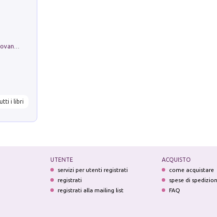
Firenze nell'Ottocento nei disegni di Giovanni Ferruccio Moro (1859­1948)
utti i libri
UTENTE
ACQUISTO
servizi per utenti registrati
come acquistare
registrati
spese di spedizio
registrati alla mailing list
FAQ