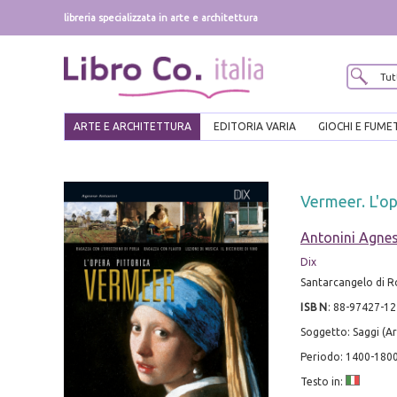
libreria specializzata in arte e architettura
ARTE E ARCHITETTURA
EDITORIA VARIA
GIOCHI E FUME
Vermeer. L'op
Antonini Agne
Dix
Santarcangelo di Ro
ISBN
:
88-97427-12
Soggetto: Saggi (Ar
Periodo: 1400-1800
Testo in: