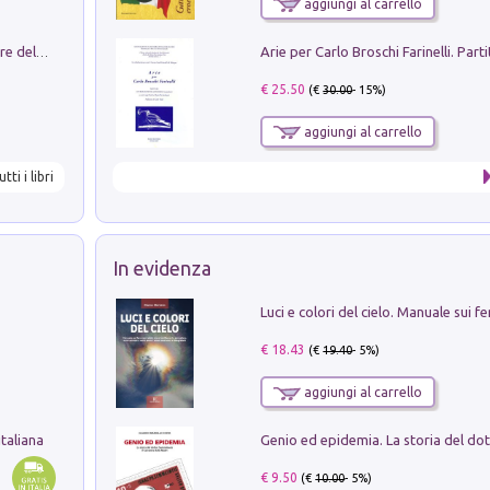
aggiungi al carrello
Klose dell'altro mondo. Miro il pescatore del goal
€ 25.50
(€
30.00
- 15%)
aggiungi al carrello
utti i libri
In evidenza
€ 18.43
(€
19.40
- 5%)
aggiungi al carrello
taliana
€ 9.50
(€
10.00
- 5%)