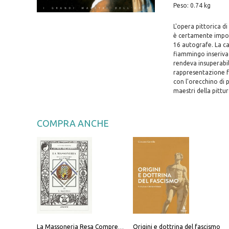
Peso: 0.74 kg
L'opera pittorica d
è certamente impone
16 autografe. La ca
fiammingo inseriva 
rendeva insuperabile
rappresentazione fo
con l'orecchino di 
maestri della pittu
COMPRA ANCHE
Origini e dottrina del fascismo
La Massoneria Resa Comprensibile ai Suoi Adepti. Vol. 3: il Maestro.