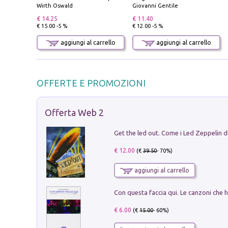
Wirth Oswald
Giovanni Gentile
€ 14.25
€ 11.40
€ 15.00 -5 %
€ 12.00 -5 %
aggiungi al carrello
aggiungi al carrello
OFFERTE E PROMOZIONI
Offerta Web 2
€ 12.00
(€
39.50
- 70%)
aggiungi al carrello
€ 6.00
(€
15.00
- 60%)