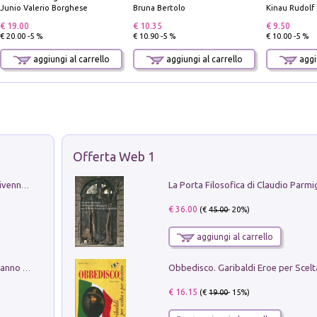
Junio Valerio Borghese
Bruna Bertolo
Kinau Rudolf
€ 19.00
€ 10.35
€ 9.50
€ 20.00 -5 %
€ 10.90 -5 %
€ 10.00 -5 %
aggiungi al carrello
aggiungi al carrello
aggiu
Offerta Web 1
Get the led out. Come i Led Zeppelin divennero la più grande band del mondo
€ 36.00
(€
45.00
- 20%)
aggiungi al carrello
Con questa faccia qui. Le canzoni che hanno fatto la storia di Ligabue
€ 16.15
(€
19.00
- 15%)