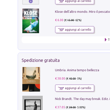
aggiungi al carrello
€ 6.00
(€
15.90
- 62%)
aggiungi al carrello
T
Spedizione gratuita
Umbria. Anima tempo bellezza
€ 38.00
(€
40.00
- 5%)
aggiungi al carrello
Nick Brandt. The day may break. Ediz. i
€ 37.05
(€
39.00
- 5.00%)