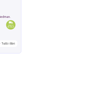
riedman.
Tutti i libri