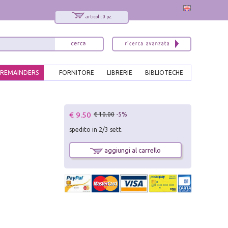
articoli: 0 pz.
REMAINDERS
FORNITORE
LIBRERIE
BIBLIOTECHE
x
€ 9.50
€ 10.00
-5%
Interessato ai nostri libri?
spedito in 2/3 sett.
Allora iscriviti alla nostra newsletter!
Sarai informato delle nostre novità, potrai
aggiungi al carrello
comunque cancellarti quando desideri.
modulo di iscrizione