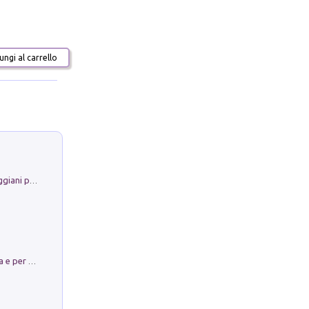
ngi al carrello
La Porta Filosofica di Claudio Parmiggiani per il Sacro Eremo di Camaldoli
Obbedisco. Garibaldi Eroe per Scelta e per Destino