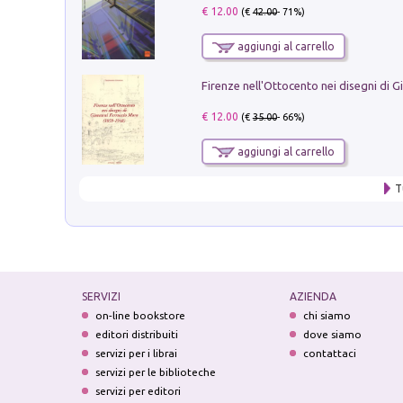
€ 12.00
(€
42.00
- 71%)
aggiungi al carrello
€ 12.00
(€
35.00
- 66%)
aggiungi al carrello
T
SERVIZI
AZIENDA
on-line bookstore
chi siamo
editori distribuiti
dove siamo
servizi per i librai
contattaci
servizi per le biblioteche
servizi per editori