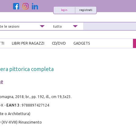
login
registrati
TTI
LIBRI PER RAGAZZI
CD/DVD
GADGETS
era pittorica completa
se
magna, 2018; br., pp. 192, ill., cm 19,5x23.
-X
-
EAN13
:
9788897427124
te o Architettura)
 (XV-XVIII) Rinascimento