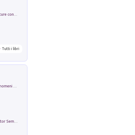
Arie per Carlo Broschi Farinelli. Partiture con riduzione per clavicembalo (o pianoforte). Seconda serie. Vol. 5
Tutti i libri
Luci e colori del cielo. Manuale sui fenomeni ottici che si verificano in atmosfera, nella scienza e nella storia: come osservarli e fotografarli
Genio ed epidemia. La storia del dottor Semmelweis, il Salvatore delle Madri