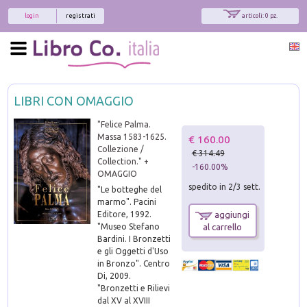
login
registrati
articoli: 0 pz.
LIBRI CON OMAGGIO
"Felice Palma.
Massa 1583-1625.
€ 160.00
Collezione /
€ 314.49
Collection." +
-160.00%
OMAGGIO
spedito in 2/3 sett.
"Le botteghe del
marmo". Pacini
Editore, 1992.
aggiungi
"Museo Stefano
al carrello
Bardini. I Bronzetti
e gli Oggetti d'Uso
in Bronzo". Centro
Di, 2009.
"Bronzetti e Rilievi
dal XV al XVIII