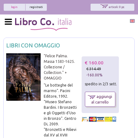
login
registrati
articoli: 0 pz.
LIBRI CON OMAGGIO
"Felice Palma.
Massa 1583-1625.
€ 160.00
Collezione /
€ 314.49
Collection." +
-160.00%
OMAGGIO
spedito in 2/3 sett.
"Le botteghe del
marmo". Pacini
Editore, 1992.
aggiungi
"Museo Stefano
al carrello
Bardini. I Bronzetti
e gli Oggetti d'Uso
in Bronzo". Centro
Di, 2009.
"Bronzetti e Rilievi
dal XV al XVIII