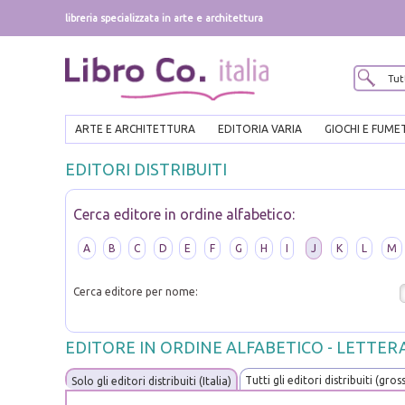
libreria specializzata in arte e architettura
ARTE E ARCHITETTURA
EDITORIA VARIA
GIOCHI E FUME
EDITORI DISTRIBUITI
Cerca editore in ordine alfabetico:
A
B
C
D
E
F
G
H
I
J
K
L
M
Cerca editore per nome:
EDITORE IN ORDINE ALFABETICO - LETTERA
Tutti gli editori distribuiti (gros
Solo gli editori distribuiti (Italia)