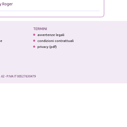
ly Roger
TERMINI
avvertenze legali
ne
condizioni contrattuali
privacy (pdf)
.62 - P.IVA IT 00527630479