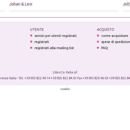
Johan & Levi
Jol
UTENTE
ACQUISTO
servizi per utenti registrati
come acquistare
registrati
spese di spedizio
registrati alla mailing list
FAQ
Libro Co. Italia srl
irenze Italia - Tel. +39 055 822.94.14 +39 055 822.84.61 Fax +39 055 829.46.03 +39 055 822.84
credits