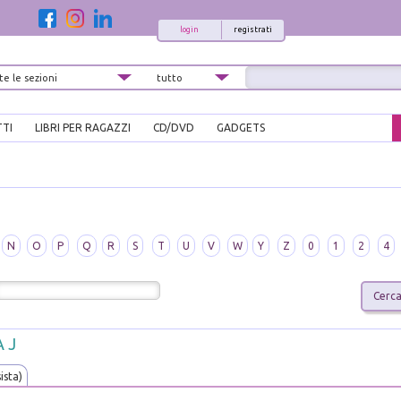
login
registrati
TTI
LIBRI PER RAGAZZI
CD/DVD
GADGETS
N
O
P
Q
R
S
T
U
V
W
Y
Z
0
1
2
4
 J
sista)