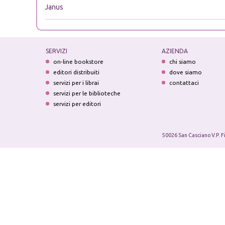
Janus
SERVIZI
AZIENDA
on-line bookstore
chi siamo
editori distribuiti
dove siamo
servizi per i librai
contattaci
servizi per le biblioteche
servizi per editori
50026 San Casciano V.P. F