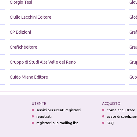
Giorgio Tesi
Giov
Giulio Lacchini Editore
Glo
GP Edizioni
Graf
Grafichéditore
Gra
Gruppo di Studi Alta Valle del Reno
Gru
Guido Miano Editore
Gut
UTENTE
ACQUISTO
servizi per utenti registrati
come acquistare
registrati
spese di spedizio
registrati alla mailing list
FAQ