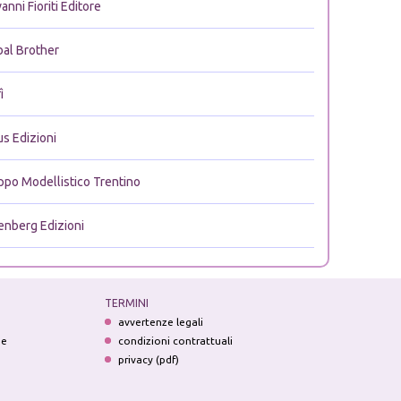
anni Fioriti Editore
bal Brother
ì
us Edizioni
ppo Modellistico Trentino
enberg Edizioni
TERMINI
avvertenze legali
ne
condizioni contrattuali
privacy (pdf)