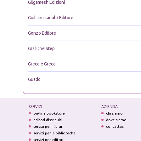
Gilgamesh Edizioni
Giuliano Ladolfi Editore
Gonzo Editore
Grafiche Step
Greco e Greco
Guado
SERVIZI
AZIENDA
on-line bookstore
chi siamo
editori distribuiti
dove siamo
servizi per i librai
contattaci
servizi per le biblioteche
servizi per editori