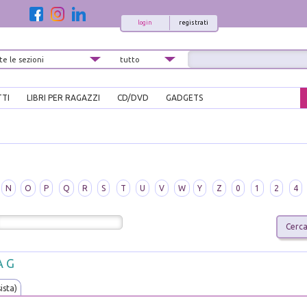
login
registrati
TTI
LIBRI PER RAGAZZI
CD/DVD
GADGETS
N
O
P
Q
R
S
T
U
V
W
Y
Z
0
1
2
4
A G
sista)