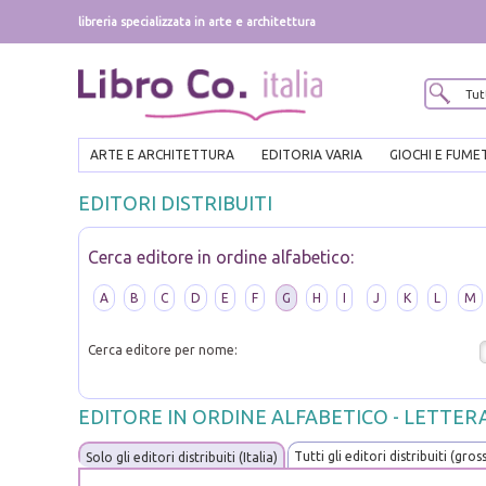
libreria specializzata in arte e architettura
ARTE E ARCHITETTURA
EDITORIA VARIA
GIOCHI E FUME
EDITORI DISTRIBUITI
Cerca editore in ordine alfabetico:
A
B
C
D
E
F
G
H
I
J
K
L
M
Cerca editore per nome:
EDITORE IN ORDINE ALFABETICO - LETTER
Tutti gli editori distribuiti (gros
Solo gli editori distribuiti (Italia)