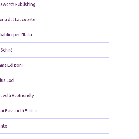
nsworth Publishing
leria del Laocoonte
baldini per l'Italia
 Schirò
ma Edizioni
ius Loci
ovelli Ecofriendly
ni Bussinelli Editore
ante