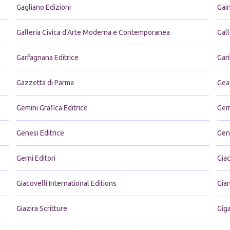
Gagliano Edizioni
Gai
Galleria Civica d'Arte Moderna e Contemporanea
Gal
Garfagnana Editrice
Gari
Gazzetta di Parma
Gea
Gemini Grafica Editrice
Gem
Genesi Editrice
Gen
Gerni Editori
Giac
Giacovelli International Editions
Gian
Giazira Scritture
Gig