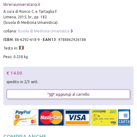
libreriauniversitaria.it
A cura di Ronco C. e Tartaglia F.
Limena, 2015; br., pp. 182.
(Scuola di Medicina Umanistica).
collana:
Scuola di Medicina Umanistica
ISBN
:
88-6292-618-9
-
EAN13
:
9788862926188
Testo in:
Peso: 0.238 kg
€ 14.00
spedito in 2/3 sett.
aggiungi al carrello
COMPRA ANCHE