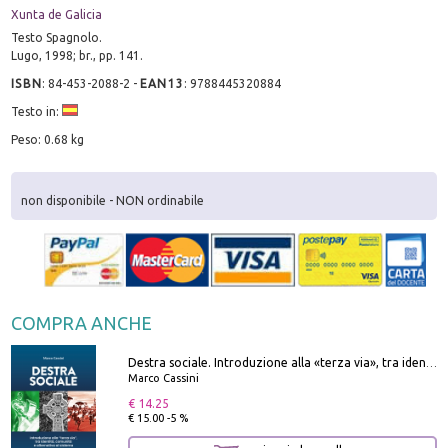
Xunta de Galicia
Testo Spagnolo.
Lugo, 1998; br., pp. 141.
ISBN
:
84-453-2088-2
-
EAN13
:
9788445320884
Testo in:
Peso: 0.68 kg
non disponibile - NON ordinabile
COMPRA ANCHE
Destra sociale. Introduzione alla «terza via», tra identità, comunità e alternativa al sistema
Marco Cassini
€ 14.25
€ 15.00 -5 %