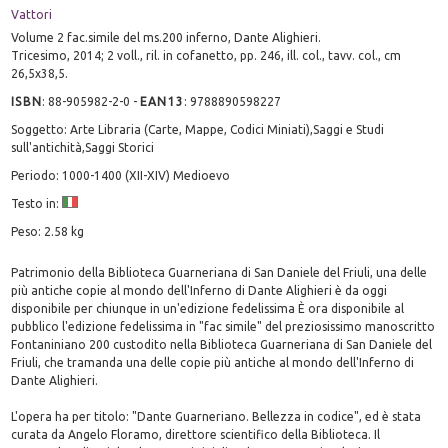
Vattori
Volume 2 fac.simile del ms.200 inferno, Dante Alighieri.
Tricesimo, 2014; 2 voll., ril. in cofanetto, pp. 246, ill. col., tavv. col., cm
26,5x38,5.
ISBN
:
88-905982-2-0
-
EAN13
:
9788890598227
Soggetto: Arte Libraria (Carte, Mappe, Codici Miniati),Saggi e Studi
sull'antichità,Saggi Storici
Periodo: 1000-1400 (XII-XIV) Medioevo
Testo in:
Peso: 2.58 kg
Patrimonio della Biblioteca Guarneriana di San Daniele del Friuli, una delle
più antiche copie al mondo dell'Inferno di Dante Alighieri è da oggi
disponibile per chiunque in un'edizione fedelissima È ora disponibile al
pubblico l'edizione fedelissima in "fac simile" del preziosissimo manoscritto
Fontaniniano 200 custodito nella Biblioteca Guarneriana di San Daniele del
Friuli, che tramanda una delle copie più antiche al mondo dell'Inferno di
Dante Alighieri.
L'opera ha per titolo: "Dante Guarneriano. Bellezza in codice", ed è stata
curata da Angelo Floramo, direttore scientifico della Biblioteca. Il