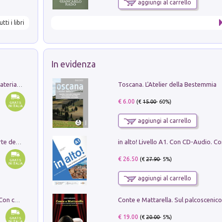
aggiungi al carrello
utti i libri
In evidenza
Toscana. L'Atelier della Bestemmia
L'orientalizzante a Capua. Contesti e materiali dagli scavi di Werner Johannowsky nella necropoli di Fornaci. Nuova ediz.
€ 6.00
(€
15.00
- 60%)
aggiungi al carrello
Ricerche dei dottorandi in storia dell'arte della Sapienza
€ 26.50
(€
27.90
- 5%)
aggiungi al carrello
I monumenti funerari del Lazio antico. Con cartella con tavole
€ 19.00
(€
20.00
- 5%)