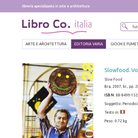
libreria specializzata in arte e architettura
ARTE E ARCHITETTURA
EDITORIA VARIA
GIOCHI E FUME
Slowfood. Vol
Slow Food
Bra, 2007; br., pp. 2
ISBN
:
88-8499-152
Soggetto: Periodici
Testo in:
Peso: 0.72 kg