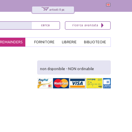
articoli: 0 pz.
REMAINDERS
FORNITORE
LIBRERIE
BIBLIOTECHE
x
Interessato ai nostri libri?
non disponibile - NON ordinabile
Allora iscriviti alla nostra newsletter!
Sarai informato delle nostre novità, potrai
comunque cancellarti quando desideri.
modulo di iscrizione