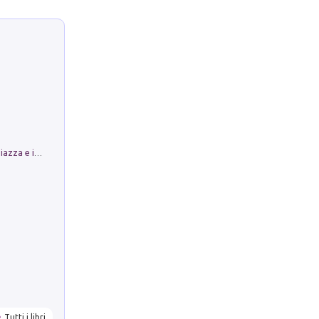
Luoghi Magici di Bologna. Vol. 1: la Piazza e i Suoi Simboli Segreti
Tutti i libri