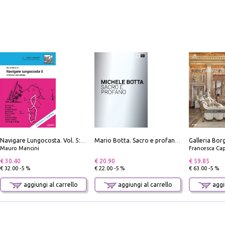
Navigare Lungocosta. Vol. 5: Corsica e Sardegna
Mario Botta. Sacro e profano-Sacred and profane
Mauro Mancini
Francesca Cap
€ 30.40
€ 20.90
€ 59.85
€ 32.00 -5 %
€ 22.00 -5 %
€ 63.00 -5 %
aggiungi al carrello
aggiungi al carrello
aggiu