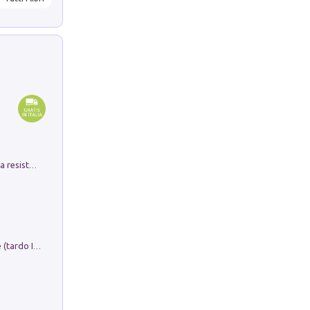
Memorial Santa Giulia. Sculture per la resistenza Monchio di Palagano
Sofiana. In Sicilia centro-meridionale (tardo III-metà IX secolo d.C.): dall'agro-town tardo-imperiale al villaggio medio-bizantino. Nuova ediz.