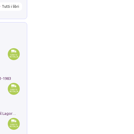
Tutti i libri
91-1983
Pastori. Sguardi contemporanei tra il Lagorai e la pianura. Ediz. illustrata