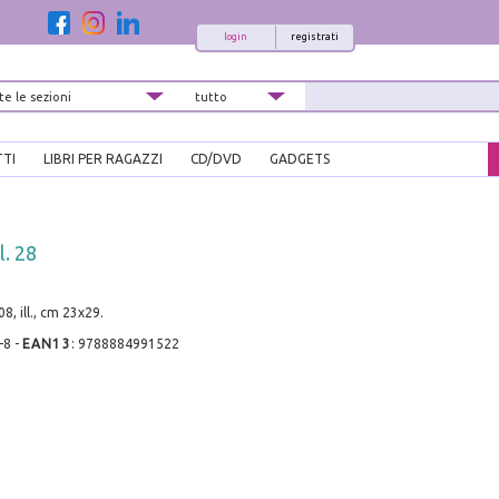
login
registrati
TTI
LIBRI PER RAGAZZI
CD/DVD
GADGETS
. 28
08, ill., cm 23x29.
-8
-
EAN13
:
9788884991522