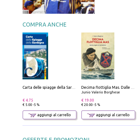
COMPRA ANCHE
Carta delle spiagge della Sardegna. Con custodia
Decima flottiglia Mas. Dalle origini all'armistizio
Junio Valerio Borghese
€ 4.75
€ 19.00
€ 5.00 -5 %
€ 20.00 -5 %
aggiungi al carrello
aggiungi al carrello
OFFERTE E PROMOZIONI