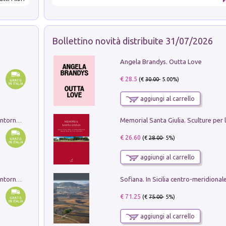
Bollettino novità distribuite 31/07/2026
Angela Brandys. Outta Love
€ 28.5
(€
30.00
- 5.00%)
aggiungi al carrello
Ruderi delle ville Romano Sabine nei dintorni di Poggio Mirteto. Illustrati dal dott.re prof.re cav.re Ercole Nardi regio ispettore degli scavi e monumenti. Anno 1885. Tavole e studio. Con 25 tavole fuori testo in cartella editoriale
€ 26.60
(€
28.00
- 5%)
aggiungi al carrello
Ruderi delle ville Romano Sabine nei dintorni di Poggio Mirteto. Illustrati dal dott.re prof.re cav.re Ercole Nardi regio ispettore degli scavi e monumenti. Anno 1885
€ 71.25
(€
75.00
- 5%)
aggiungi al carrello