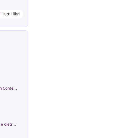
Tutti i libri
in alto! Livello A1. Con CD-Audio. Con Contenuto digitale per accesso on line
Conte e Mattarella. Sul palcoscenico e dietro le quinte del Quirinale. Un racconto sulle istituzioni