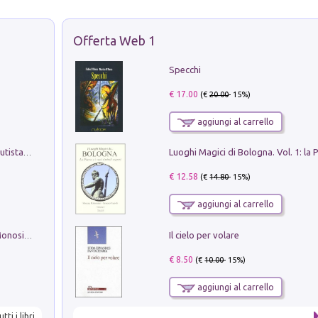
Offerta Web 1
Specchi
€ 17.00
(€
20.00
- 15%)
aggiungi al carrello
Pietro Bellotti Detto Canaletty. Un Vedutista Veneziano nella Francia dell'Ancien Régime
€ 12.58
(€
14.80
- 15%)
aggiungi al carrello
Il cielo per volare
La seduzione del gusto con Pipero & Monosilio
€ 8.50
(€
10.00
- 15%)
aggiungi al carrello
utti i libri