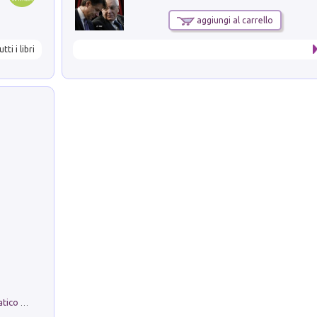
aggiungi al carrello
utti i libri
La comparsa. Perché il partito democratico non è mai nato