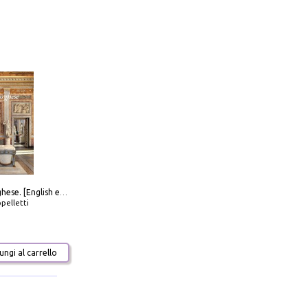
Galleria Borghese. [English edition]
pelletti
ngi al carrello