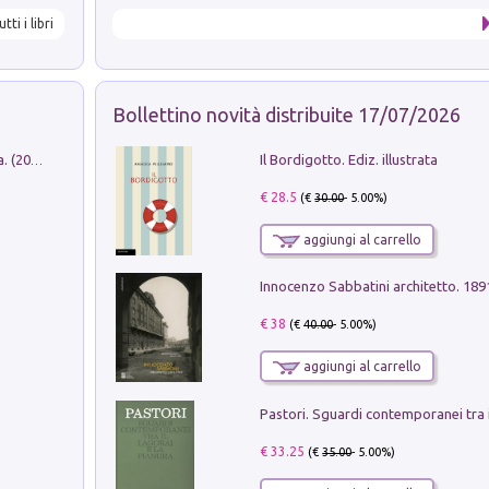
utti i libri
Bollettino novità distribuite 17/07/2026
Il Bordigotto. Ediz. illustrata
Dromos. Libro periodico di architettura. (2026). Vol. 15: Post-model
€ 28.5
(€
30.00
- 5.00%)
aggiungi al carrello
Innocenzo Sabbatini architetto. 18
€ 38
(€
40.00
- 5.00%)
aggiungi al carrello
€ 33.25
(€
35.00
- 5.00%)