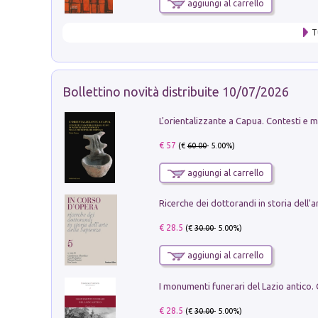
aggiungi al carrello
T
Bollettino novità distribuite 10/07/2026
€ 57
(€
60.00
- 5.00%)
aggiungi al carrello
€ 28.5
(€
30.00
- 5.00%)
aggiungi al carrello
€ 28.5
(€
30.00
- 5.00%)