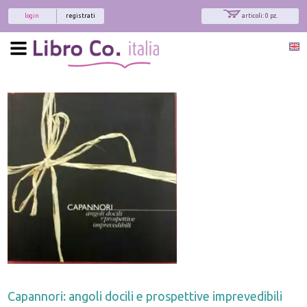
login
registrati
articoli: 0 pz.
Capannori: angoli docili e prospettive imprevedibili