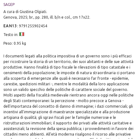
SAGEP
A cura di Giustina Olgiati.
Genova, 2025; br., pp. 280, ill. b/n e col., cm 17x22.
EAN13
:
9791255902454
Testo in:
Peso: 0.95 kg
I documenti legati alla politica impositiva di un governo sono i più efficaci
per ricostruire la storia di un territorio, dei suoi abitanti e delle sue attività
produttive. Hanno finalità di tipo fiscale le rilevazioni di tipo catastale e i
censimenti della popolazione; le imposte di natura straordinaria ci portano
alla scoperta di emergenze alle quali è necessario far fronte - epidemie,
carestie, spedizioni militari -, mentre le modalità della loro applicazione
sono un valido specchio delle politiche di carattere sociale del governo.
Molti aspetti della fiscalità medievale rientrano ancora oggi nelle politiche
degli Stati contemporanei: la percezione - molto precoce a Genova -
dell'importanza del concetto di danno di immagine; i dazi commerciali; gli
incentivi all'immigrazione di maestranze specializzate e alla produzione
artigiana di qualità; gli sgravi fiscali per le famiglie numerose e le
ristrutturazioni immobiliari; il supporto dei privati alle attività caritative e
assistenziali; la revisione della spesa pubblica; i provvedimenti in favore dei
cittadini meno abbienti. All'età moderna risalgono il ricorso alle privative