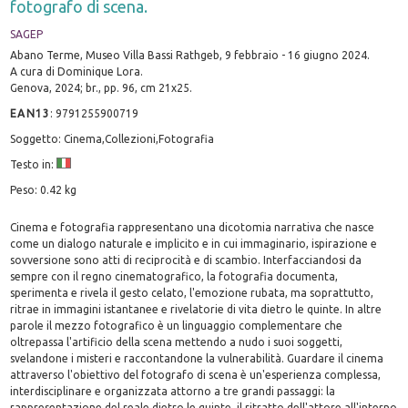
fotografo di scena.
SAGEP
Abano Terme, Museo Villa Bassi Rathgeb, 9 febbraio - 16 giugno 2024.
A cura di Dominique Lora.
Genova, 2024; br., pp. 96, cm 21x25.
EAN13
:
9791255900719
Soggetto: Cinema,Collezioni,Fotografia
Testo in:
Peso: 0.42 kg
Cinema e fotografia rappresentano una dicotomia narrativa che nasce
come un dialogo naturale e implicito e in cui immaginario, ispirazione e
sovversione sono atti di reciprocità e di scambio. Interfacciandosi da
sempre con il regno cinematografico, la fotografia documenta,
sperimenta e rivela il gesto celato, l'emozione rubata, ma soprattutto,
ritrae in immagini istantanee e rivelatorie di vita dietro le quinte. In altre
parole il mezzo fotografico è un linguaggio complementare che
oltrepassa l'artificio della scena mettendo a nudo i suoi soggetti,
svelandone i misteri e raccontandone la vulnerabilità. Guardare il cinema
attraverso l'obiettivo del fotografo di scena è un'esperienza complessa,
interdisciplinare e organizzata attorno a tre grandi passaggi: la
rappresentazione del reale dietro le quinte, il ritratto dell'attore all'interno