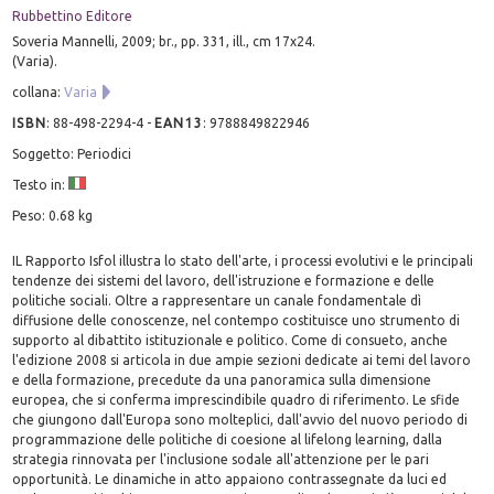
Rubbettino Editore
Soveria Mannelli, 2009; br., pp. 331, ill., cm 17x24.
(Varia).
collana:
Varia
ISBN
:
88-498-2294-4
-
EAN13
:
9788849822946
Soggetto: Periodici
Testo in:
Peso: 0.68 kg
IL Rapporto Isfol illustra lo stato dell'arte, i processi evolutivi e le principali
tendenze dei sistemi del lavoro, dell'istruzione e formazione e delle
politiche sociali. Oltre a rappresentare un canale fondamentale dì
diffusione delle conoscenze, nel contempo costituisce uno strumento di
supporto al dibattito istituzionale e politico. Come di consueto, anche
l'edizione 2008 si articola in due ampie sezioni dedicate ai temi del lavoro
e della formazione, precedute da una panoramica sulla dimensione
europea, che si conferma imprescindibile quadro di riferimento. Le sfide
che giungono dall'Europa sono molteplici, dall'avvio del nuovo periodo di
programmazione delle politiche di coesione al lifelong learning, dalla
strategia rinnovata per l'inclusione sodale all'attenzione per le pari
opportunità. Le dinamiche in atto appaiono contrassegnate da luci ed