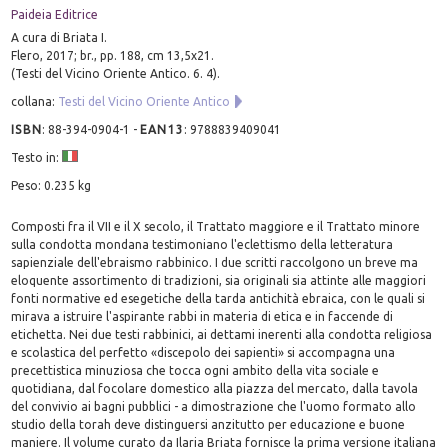
Paideia Editrice
A cura di Briata I.
Flero, 2017; br., pp. 188, cm 13,5x21.
(Testi del Vicino Oriente Antico. 6. 4).
collana:
Testi del Vicino Oriente Antico
ISBN
:
88-394-0904-1
-
EAN13
:
9788839409041
Testo in:
Peso: 0.235 kg
Composti fra il VII e il X secolo, il Trattato maggiore e il Trattato minore
sulla condotta mondana testimoniano l'eclettismo della letteratura
sapienziale dell'ebraismo rabbinico. I due scritti raccolgono un breve ma
eloquente assortimento di tradizioni, sia originali sia attinte alle maggiori
fonti normative ed esegetiche della tarda antichità ebraica, con le quali si
mirava a istruire l'aspirante rabbi in materia di etica e in faccende di
etichetta. Nei due testi rabbinici, ai dettami inerenti alla condotta religiosa
e scolastica del perfetto «discepolo dei sapienti» si accompagna una
precettistica minuziosa che tocca ogni ambito della vita sociale e
quotidiana, dal focolare domestico alla piazza del mercato, dalla tavola
del convivio ai bagni pubblici - a dimostrazione che l'uomo formato allo
studio della torah deve distinguersi anzitutto per educazione e buone
maniere. Il volume curato da Ilaria Briata fornisce la prima versione italiana