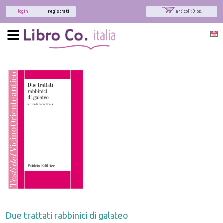
login
registrati
articoli: 0 pz.
Due trattati rabbinici di galateo