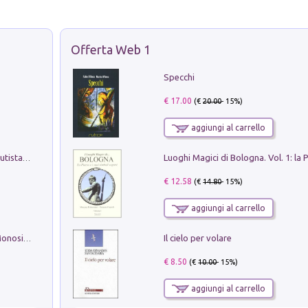
Offerta Web 1
Specchi
€ 17.00
(€
20.00
- 15%)
aggiungi al carrello
Pietro Bellotti Detto Canaletty. Un Vedutista Veneziano nella Francia dell'Ancien Régime
€ 12.58
(€
14.80
- 15%)
aggiungi al carrello
Il cielo per volare
La seduzione del gusto con Pipero & Monosilio
€ 8.50
(€
10.00
- 15%)
aggiungi al carrello