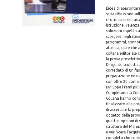
L'idea di approntar
seria riflessione su
riformatori del sis
istruzione, valenza
soluzioni rispetto a
scorgere negli stess
programmi, connotat
attenta, oltre che a
collana editoriale 
la prova preseletti
Dirigente scolastico
corredato di un fa
preparazione ed ese
con oltre 20 domande
(sviluppa i temi più
Completano la Collan
Collana hanno concor
finalizzato alla pr
di accertare la pre
oggetto della prov
quattro opzioni di s
struttura del Manua
e verificare l'acqu
completo che consen