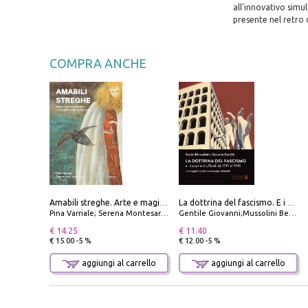
all'innovativo simul
presente nel retro 
COMPRA ANCHE
Amabili streghe. Arte e magie di Leonora Carrington e Remedios Varo
La dottrina del fascismo. E i documenti ufficiali dal 1919 al 1945
Pina Varriale; Serena Montesarchio
Gentile Giovanni;Mussolini Benito
€ 14.25
€ 11.40
€ 15.00 -5 %
€ 12.00 -5 %
aggiungi al carrello
aggiungi al carrello