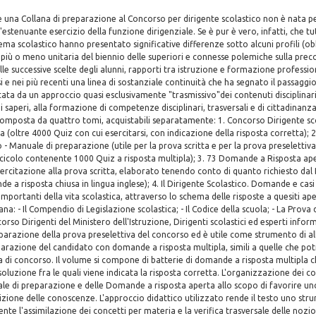
e una Collana di preparazione al Concorso per dirigente scolastico non è nata p
ll'estenuante esercizio della funzione dirigenziale. Se è pur è vero, infatti, che tut
tema scolastico hanno presentato significative differenze sotto alcuni profili (ob
 più o meno unitaria del biennio delle superiori e connesse polemiche sulla precoc
lle successive scelte degli alunni, rapporti tra istruzione e formazione profession
i e nei più recenti una linea di sostanziale continuità che ha segnato il passaggi
a da un approccio quasi esclusivamente "trasmissivo"dei contenuti disciplinari
i saperi, alla formazione di competenze disciplinari, trasversali e di cittadinanza.
composta da quattro tomi, acquistabili separatamente: 1. Concorso Dirigente sco
va (oltre 4000 Quiz con cui esercitarsi, con indicazione della risposta corretta); 
 - Manuale di preparazione (utile per la prova scritta e per la prova preselettiva
scicolo contenente 1000 Quiz a risposta multipla); 3. 73 Domande a Risposta ap
rcitazione alla prova scritta, elaborato tenendo conto di quanto richiesto dal
 a risposta chiusa in lingua inglese); 4. Il Dirigente Scolastico. Domande e casi 
 importanti della vita scolastica, attraverso lo schema delle risposte a quesiti apert
a: - Il Compendio di Legislazione scolastica; - Il Codice della scuola; - La Prova 
so Dirigenti del Ministero dell'Istruzione, Dirigenti scolastici ed esperti inform
eparazione della prova preselettiva del concorso ed è utile come strumento di a
parazione del candidato con domande a risposta multipla, simili a quelle che po
a di concorso. Il volume si compone di batterie di domande a risposta multipla
oluzione fra le quali viene indicata la risposta corretta. L'organizzazione dei co
le di preparazione e delle Domande a risposta aperta allo scopo di favorire un
isizione delle conoscenze. L'approccio didattico utilizzato rende il testo uno str
te l'assimilazione dei concetti per materia e la verifica trasversale delle nozio