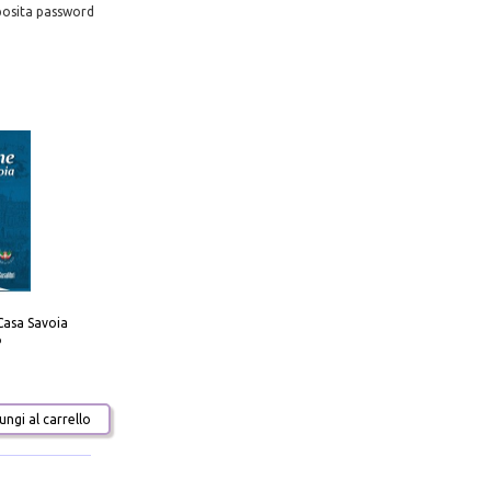
pposita password
Casa Savoia
o
ngi al carrello