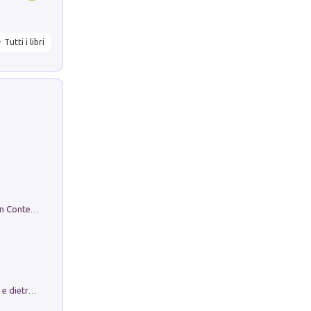
Tutti i libri
in alto! Livello A1. Con CD-Audio. Con Contenuto digitale per accesso on line
Conte e Mattarella. Sul palcoscenico e dietro le quinte del Quirinale. Un racconto sulle istituzioni