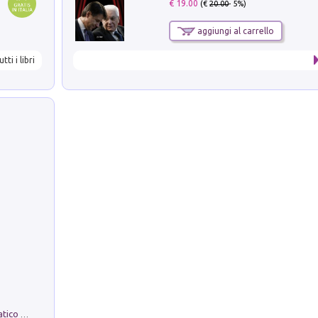
€ 19.00
(€
20.00
- 5%)
aggiungi al carrello
utti i libri
La comparsa. Perché il partito democratico non è mai nato