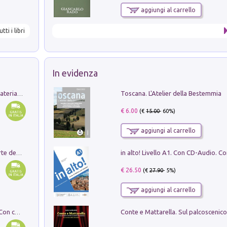
aggiungi al carrello
utti i libri
In evidenza
Toscana. L'Atelier della Bestemmia
L'orientalizzante a Capua. Contesti e materiali dagli scavi di Werner Johannowsky nella necropoli di Fornaci. Nuova ediz.
€ 6.00
(€
15.00
- 60%)
aggiungi al carrello
Ricerche dei dottorandi in storia dell'arte della Sapienza
€ 26.50
(€
27.90
- 5%)
aggiungi al carrello
I monumenti funerari del Lazio antico. Con cartella con tavole