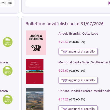
utti i libri
Bollettino novità distribuite 31/07/2026
Angela Brandys. Outta Love
€ 28.50
(€
30.00
- 5%)
aggiungi al carrello
Ruderi delle ville Romano Sabine nei dintorni di Poggio Mirteto. Illustrati dal dott.re prof.re cav.re Ercole Nardi regio ispettore degli scavi e monumenti. Anno 1885. Tavole e studio. Con 25 tavole fuori testo in cartella editoriale
€ 26.60
(€
28.00
- 5%)
aggiungi al carrello
Ruderi delle ville Romano Sabine nei dintorni di Poggio Mirteto. Illustrati dal dott.re prof.re cav.re Ercole Nardi regio ispettore degli scavi e monumenti. Anno 1885
€ 71.25
(€
75.00
- 5%)
aggiungi al carrello