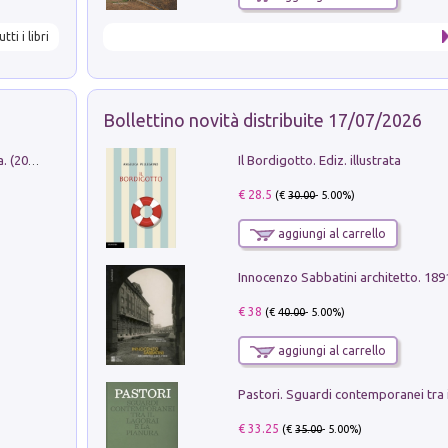
utti i libri
Bollettino novità distribuite 17/07/2026
Il Bordigotto. Ediz. illustrata
Dromos. Libro periodico di architettura. (2026). Vol. 15: Post-model
€ 28.5
(€
30.00
- 5.00%)
aggiungi al carrello
Innocenzo Sabbatini architetto. 18
€ 38
(€
40.00
- 5.00%)
aggiungi al carrello
€ 33.25
(€
35.00
- 5.00%)