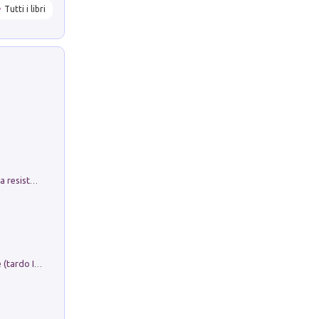
Tutti i libri
Memorial Santa Giulia. Sculture per la resistenza Monchio di Palagano
Sofiana. In Sicilia centro-meridionale (tardo III-metà IX secolo d.C.): dall'agro-town tardo-imperiale al villaggio medio-bizantino. Nuova ediz.