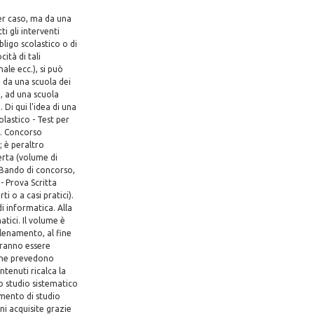
er caso, ma da una
ti gli interventi
bligo scolastico o di
ità di tali
ale ecc.), si può
o da una scuola dei
, ad una scuola
 Di qui l'idea di una
lastico - Test per
2. Concorso
; è peraltro
erta (volume di
 Bando di concorso,
- Prova Scritta
i o a casi pratici).
di informatica. Alla
atici. Il volume è
llenamento, al fine
tranno essere
 che prevedono
ntenuti ricalca la
o studio sistematico
umento di studio
ni acquisite grazie