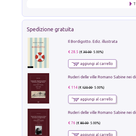
T
Spedizione gratuita
Il Bordigotto. Ediz. illustrata
€ 28.5
(€
30.00
- 5.00%)
aggiungi al carrello
€ 114
(€
120.00
- 5.00%)
aggiungi al carrello
€ 76
(€
80.00
- 5.00%)
aggiungi al carrello