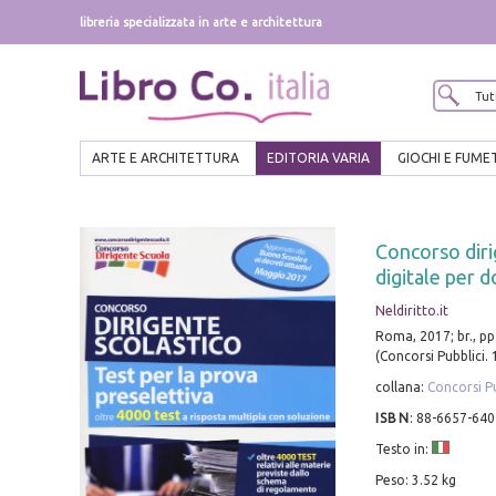
libreria specializzata in arte e architettura
ARTE E ARCHITETTURA
EDITORIA VARIA
GIOCHI E FUME
Concorso diri
digitale per 
Neldiritto.it
Roma, 2017; br., pp.
(Concorsi Pubblici. 
collana:
Concorsi Pu
ISBN
:
88-6657-640
Testo in:
Peso: 3.52 kg