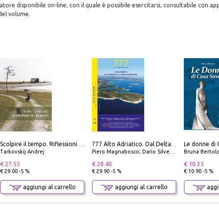
atore disponibile on-line, con il quale è possibile esercitarsi, consultabile con a
del volume.
Le donne di 
Scolpire il tempo. Riflessioni sul cinema.
777 Alto Adriatico. Dal Delta del Po a Capo Promontore. Con QR Code
Tarkovskij Andrej
Piero Magnabosco; Dario Silvestro; Marco Sbrizzi
Bruna Bertol
€ 27.55
€ 28.40
€ 10.35
€ 29.00 -5 %
€ 29.90 -5 %
€ 10.90 -5 %
aggiungi al carrello
aggiungi al carrello
aggiu