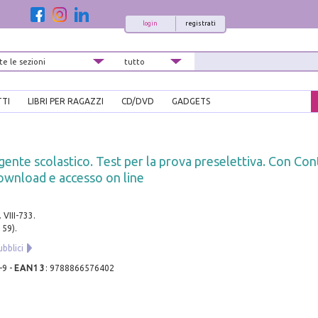
login
registrati
TTI
LIBRI PER RAGAZZI
CD/DVD
GADGETS
gente scolastico. Test per la prova preselettiva. Con Co
download e accesso on line
 VIII-733.
159).
bblici
-9
-
EAN13
:
9788866576402