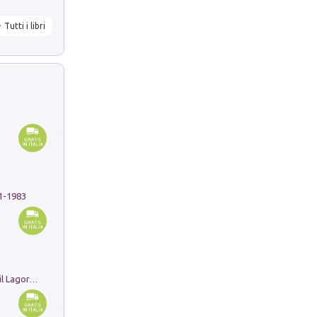
Tutti i libri
91-1983
Pastori. Sguardi contemporanei tra il Lagorai e la pianura. Ediz. illustrata