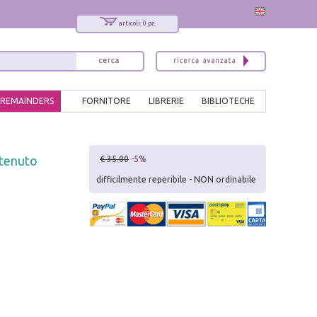
articoli: 0 pz.
REMAINDERS
FORNITORE
LIBRERIE
BIBLIOTECHE
x
ntenuto
€ 35.00
-5%
Interessato ai nostri libri?
difficilmente reperibile - NON ordinabile
Allora iscriviti alla nostra newsletter!
Sarai informato delle nostre novità, potrai
comunque cancellarti quando desideri.
modulo di iscrizione