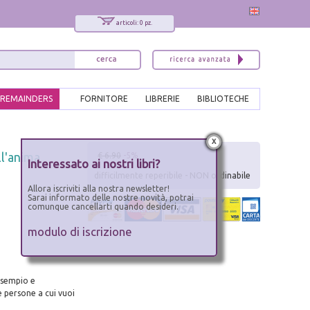
articoli: 0 pz.
REMAINDERS
FORNITORE
LIBRERIE
BIBLIOTECHE
x
ll'anima
€ 6.90
-5%
Interessato ai nostri libri?
difficilmente reperibile - NON ordinabile
Allora iscriviti alla nostra newsletter!
Sarai informato delle nostre novità, potrai
comunque cancellarti quando desideri.
modulo di iscrizione
 esempio e
e persone a cui vuoi