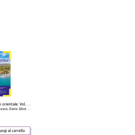
777 Adriatico orientale. Vol. 1: Istria, Costa della Dalmazia da Smrika a Zara, Isole del Quarnaro, Pag, Arcipelaghi di Zara, Sibenico e Incoronate
io Silvestro; Marco Sbrizzi
ngi al carrello