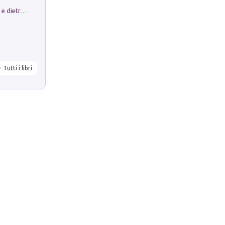
Conte e Mattarella. Sul palcoscenico e dietro le quinte del Quirinale. Un racconto sulle istituzioni
Tutti i libri