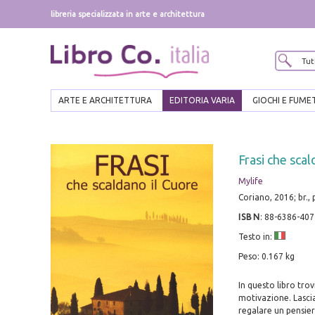
libreria specializzata in arte e architettura
ARTE E ARCHITETTURA
EDITORIA VARIA
GIOCHI E FUME
Frasi che scal
Mylife
Coriano, 2016; br.,
ISBN
:
88-6386-407
Testo in:
Peso: 0.167 kg
In questo libro tro
motivazione. Lascia
regalare un pensier