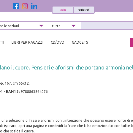
login
registrati
TTI
LIBRI PER RAGAZZI
CD/DVD
GADGETS
dano il cuore. Pensieri e aforismi che portano armonia ne
 pp. 167, cm 65x12.
-1
-
EAN13
:
9788863864076
vi una selezione di frasi e aforismi con l'intenzione che possano essere fonte di
ti ispirare, apri una pagina e condividi la frase che ti ha emozionato con tutte l
o che scalda il cuore.