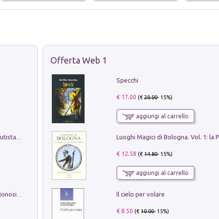
Offerta Web 1
Specchi
€ 17.00
(€
20.00
- 15%)
aggiungi al carrello
Pietro Bellotti Detto Canaletty. Un Vedutista Veneziano nella Francia dell'Ancien Régime
€ 12.58
(€
14.80
- 15%)
aggiungi al carrello
Il cielo per volare
La seduzione del gusto con Pipero & Monosilio
€ 8.50
(€
10.00
- 15%)