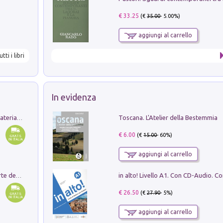
€ 33.25
(€
35.00
- 5.00%)
aggiungi al carrello
utti i libri
In evidenza
Toscana. L'Atelier della Bestemmia
L'orientalizzante a Capua. Contesti e materiali dagli scavi di Werner Johannowsky nella necropoli di Fornaci. Nuova ediz.
€ 6.00
(€
15.00
- 60%)
aggiungi al carrello
Ricerche dei dottorandi in storia dell'arte della Sapienza
€ 26.50
(€
27.90
- 5%)
aggiungi al carrello