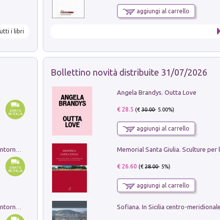
aggiungi al carrello
utti i libri
Bollettino novità distribuite 31/07/2026
Angela Brandys. Outta Love
€ 28.5
(€
30.00
- 5.00%)
aggiungi al carrello
Ruderi delle ville Romano Sabine nei dintorni di Poggio Mirteto. Illustrati dal dott.re prof.re cav.re Ercole Nardi regio ispettore degli scavi e monumenti. Anno 1885. Tavole e studio. Con 25 tavole fuori testo in cartella editoriale
€ 26.60
(€
28.00
- 5%)
aggiungi al carrello
Ruderi delle ville Romano Sabine nei dintorni di Poggio Mirteto. Illustrati dal dott.re prof.re cav.re Ercole Nardi regio ispettore degli scavi e monumenti. Anno 1885