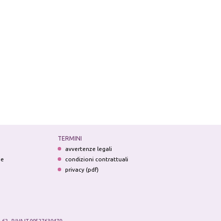
TERMINI
avvertenze legali
ne
condizioni contrattuali
privacy (pdf)
.62 - P.IVA IT 00527630479