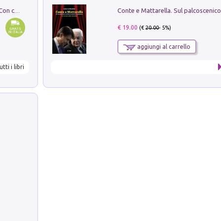
I monumenti funerari del Lazio antico. Con cartella con tavole
€ 19.00
(€
20.00
- 5%)
aggiungi al carrello
utti i libri