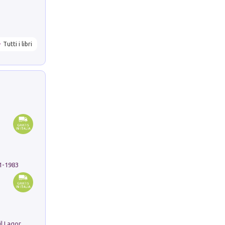
Tutti i libri
91-1983
Pastori. Sguardi contemporanei tra il Lagorai e la pianura. Ediz. illustrata