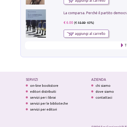
aggiungi al carrello
€ 6.00
(€
15.00
- 60%)
aggiungi al carrello
T
SERVIZI
AZIENDA
on-line bookstore
chi siamo
editori distribuiti
dove siamo
servizi per i librai
contattaci
servizi per le biblioteche
servizi per editori
50026 San Casciano V.P. F