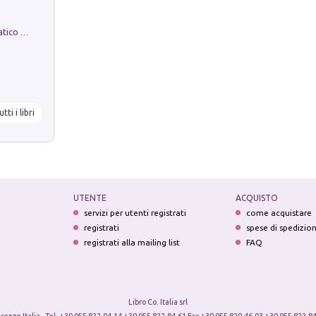
La comparsa. Perché il partito democratico non è mai nato
utti i libri
UTENTE
ACQUISTO
servizi per utenti registrati
come acquistare
registrati
spese di spedizio
registrati alla mailing list
FAQ
Libro Co. Italia srl
irenze Italia - Tel. +39 055 822.94.14 +39 055 822.84.61 Fax +39 055 829.46.03 +39 055 822.84