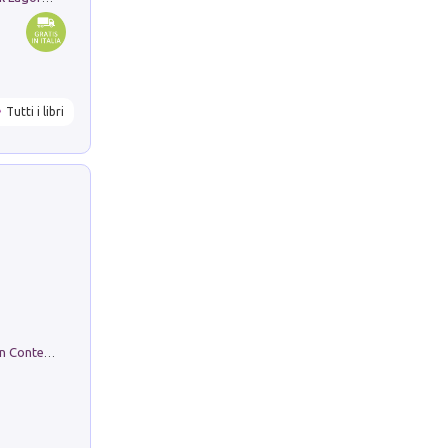
Tutti i libri
in alto! Livello A1. Con CD-Audio. Con Contenuto digitale per accesso on line