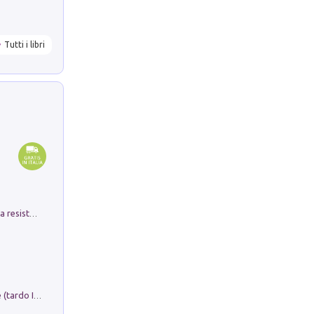
Tutti i libri
Memorial Santa Giulia. Sculture per la resistenza Monchio di Palagano
Sofiana. In Sicilia centro-meridionale (tardo III-metà IX secolo d.C.): dall'agro-town tardo-imperiale al villaggio medio-bizantino. Nuova ediz.