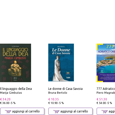
Il linguaggio della Dea
Le donne di Casa Savoia
Marija Gimbutas
Bruna Bertolo
Piero Magnabosco; Dar
€ 34.20
€ 10.35
€ 51.30
€ 36.00 -5 %
€ 10.90 -5 %
€ 54.00 -5 %
aggiungi al carrello
aggiungi al carrello
aggiu