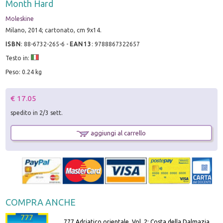
Month Hard
Moleskine
Milano, 2014; cartonato, cm 9x14.
ISBN
:
88-6732-265-6
-
EAN13
:
9788867322657
Testo in:
Peso: 0.24 kg
€ 17.05
spedito in 2/3 sett.
aggiungi al carrello
COMPRA ANCHE
777 Adriatico orientale. Vol. 2: Costa della Dalmazia da Zara a Molunat, Isole della Dalmazia Meridionale e Montenegro