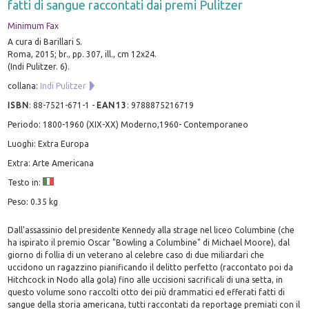
fatti di sangue raccontati dai premi Pulitzer
Minimum Fax
A cura di Barillari S.
Roma, 2015; br., pp. 307, ill., cm 12x24.
(Indi Pulitzer. 6).
collana:
Indi Pulitzer
ISBN
:
88-7521-671-1
-
EAN13
:
9788875216719
Periodo: 1800-1960 (XIX-XX) Moderno,1960- Contemporaneo
Luoghi: Extra Europa
Extra: Arte Americana
Testo in:
Peso: 0.35 kg
Dall'assassinio del presidente Kennedy alla strage nel liceo Columbine (che
ha ispirato il premio Oscar "Bowling a Columbine" di Michael Moore), dal
giorno di follia di un veterano al celebre caso di due miliardari che
uccidono un ragazzino pianificando il delitto perfetto (raccontato poi da
Hitchcock in Nodo alla gola) fino alle uccisioni sacrificali di una setta, in
questo volume sono raccolti otto dei più drammatici ed efferati fatti di
sangue della storia americana, tutti raccontati da reportage premiati con il