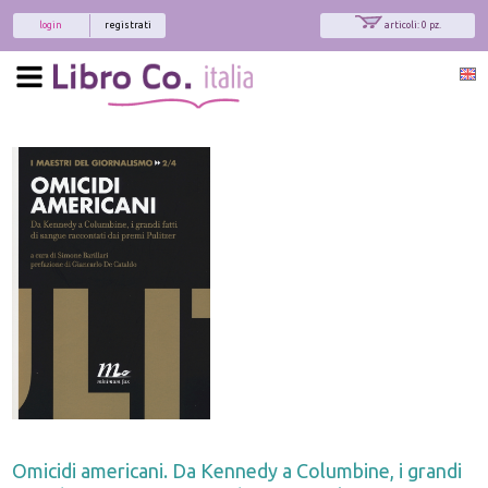
login
registrati
articoli: 0 pz.
x
Interessato ai nostri libri?
Allora iscriviti alla nostra newsletter!
Sarai informato delle nostre novità, potrai
comunque cancellarti quando desideri.
modulo di iscrizione
Omicidi americani. Da Kennedy a Columbine, i grandi