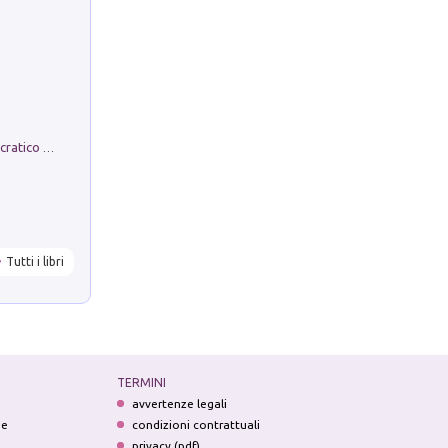
La comparsa. Perché il partito democratico non è mai nato
Tutti i libri
TERMINI
avvertenze legali
ne
condizioni contrattuali
privacy (pdf)