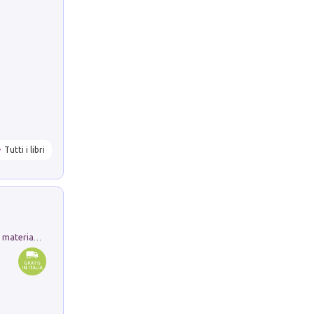
Tutti i libri
L'orientalizzante a Capua. Contesti e materiali dagli scavi di Werner Johannowsky nella necropoli di Fornaci. Nuova ediz.