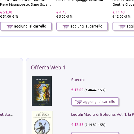
777 Adriatico orientale. Vol. 2: Costa della Dalmazia da Zara a Molunat, Isole della Dalmazia Meridionale e Montenegro
Carta delle spiagge della Sardegna. Con custodia
Piero Magnabosco; Dario Silvestro; Marco Sbrizzi
Gentile Giovan
€ 51.30
€ 4.75
€ 11.40
€ 54.00 -5 %
€ 5.00 -5 %
€ 12.00 -5 %
aggiungi al carrello
aggiungi al carrello
aggiu
Offerta Web 1
Specchi
€ 17.00
(€
20.00
- 15%)
aggiungi al carrello
Pietro Bellotti Detto Canaletty. Un Vedutista Veneziano nella Francia dell'Ancien Régime
€ 12.58
(€
14.80
- 15%)