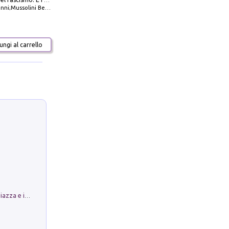
La dottrina del fascismo. E i documenti ufficiali dal 1919 al 1945
ni;Mussolini Benito
ngi al carrello
Luoghi Magici di Bologna. Vol. 1: la Piazza e i Suoi Simboli Segreti