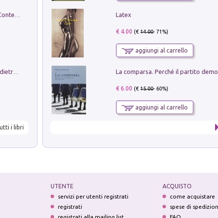
Latex
in alto! Livello A1. Con CD-Audio. Con Contenuto digitale per accesso on line
€ 4.00
(€
14.00
- 71%)
aggiungi al carrello
Conte e Mattarella. Sul palcoscenico e dietro le quinte del Quirinale. Un racconto sulle istituzioni
€ 6.00
(€
15.00
- 60%)
aggiungi al carrello
utti i libri
UTENTE
ACQUISTO
servizi per utenti registrati
come acquistare
registrati
spese di spedizio
registrati alla mailing list
FAQ