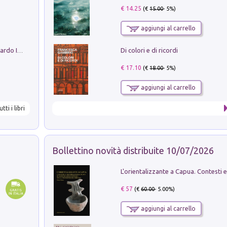
€ 14.25
(€
15.00
- 5%)
aggiungi al carrello
Di colori e di ricordi
Sofiana. In Sicilia centro-meridionale (tardo III-metà IX secolo d.C.): dall'agro-town tardo-imperiale al villaggio medio-bizantino. Nuova ediz.
€ 17.10
(€
18.00
- 5%)
aggiungi al carrello
utti i libri
Bollettino novità distribuite 10/07/2026
€ 57
(€
60.00
- 5.00%)
aggiungi al carrello