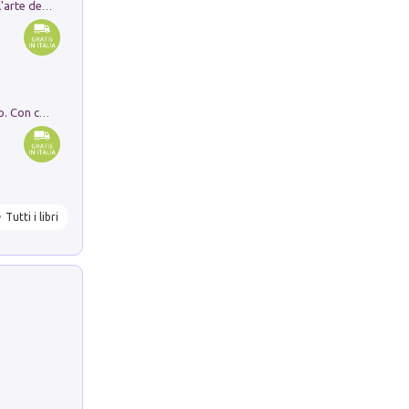
Ricerche dei dottorandi in storia dell'arte della Sapienza
I monumenti funerari del Lazio antico. Con cartella con tavole
Tutti i libri