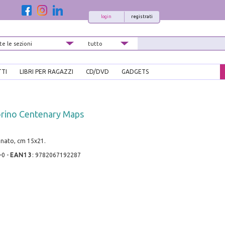
login
registrati
TTI
LIBRI PER RAGAZZI
CD/DVD
GADGETS
orino Centenary Maps
onato, cm 15x21.
-0
-
EAN13
:
9782067192287