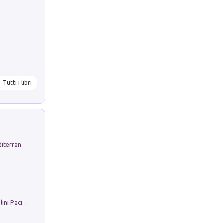
Tutti i libri
Byrsa. Scritti sull''Antico Oriente Mediterraneo. 45-46/2024
Il Filo Della Pace. Storia di Ezio Bartalini Pacifista