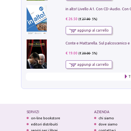
€ 26.50
(€
27.90
- 5%)
aggiungi al carrello
€ 19.00
(€
20.00
- 5%)
aggiungi al carrello
T
SERVIZI
AZIENDA
on-line bookstore
chi siamo
editori distribuiti
dove siamo
servizi per i librai
contattaci