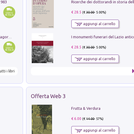
1983
€ 28.5
(€
30.00
- 5.00%)
aggiungi al carrello
Pastori. Sguardi contemporanei tra il Lagorai e la pianura. Ediz. illustrata
€ 28.5
(€
30.00
- 5.00%)
aggiungi al carrello
utti i libri
Offerta Web 3
Frutta & Verdura
€ 6.00
(€
14.00
- 57%)
aggiungi al carrello