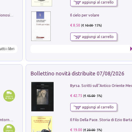
aggiungi al carrello
Il cielo per volare
La seduzione del gusto con Pipero & Monosilio
€ 8.50
(€
10.00
- 15%)
aggiungi al carrello
utti i libri
Bollettino novità distribuite 07/08/2026
€ 42.75
(€
45.00
- 5%)
aggiungi al carrello
Ruderi delle ville Romano Sabine nei dintorni di Poggio Mirteto. Illustrati dal dott.re prof.re cav.re Ercole Nardi regio ispettore degli scavi e monumenti. Anno 1885. Tavole e studio. Con 25 tavole fuori testo in cartella editoriale
€ 19.00
(€
20.00
- 5%)