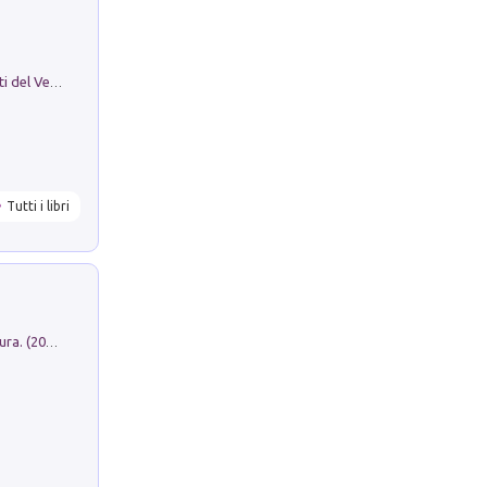
Le Epigrafi Della Valle Di Comino. Atti del Ventesimo Convegno Epigrafico Cominese
Tutti i libri
Dromos. Libro periodico di architettura. (2026). Vol. 15: Post-model