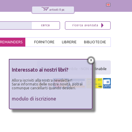
articoli: 0 pz.
REMAINDERS
FORNITORE
LIBRERIE
BIBLIOTECHE
x
Interessato ai nostri libri?
difficilmente reperibile - NON ordinabile
Allora iscriviti alla nostra newsletter!
Sarai informato delle nostre novità, potrai
comunque cancellarti quando desideri.
modulo di iscrizione