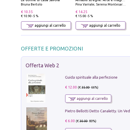
Amabili streghe. Arte e magie di Leonora Carrington e Remedios Varo
Bruna Bertolo
Pina Varriale; Serena Montesarchio
€ 10.35
€ 14.25
€ 10.90 -5 %
€ 15.00 -5 %
aggiungi al carrello
aggiungi al carrello
OFFERTE E PROMOZIONI
Offerta Web 2
Guida spirituale alla perfezione
€ 12.00
(€
35.00
- 66%)
aggiungi al carrello
€ 6.00
(€
30.00
- 80%)