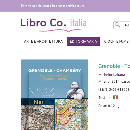
libreria specializzata in arte e architettura
ARTE E ARCHITETTURA
EDITORIA VARIA
GIOCHI E FUME
Grenoble - T
Michelin Italiana
Milano, 2014; cart
ISBN
:
2-06-719228
Testo in:
Peso: 0.12 kg