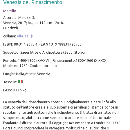
Venezia del Rinascimento
Marsilio
A cura di Minuzzi S.
Venezia, 2017; br., pp. 112, cm 12x18.
(Albrizzi).
collana:
Albrizzi
ISBN
:
88-317-2695-1
-
EAN13
:
9788831726955
Soggetto: Saggi (Arte o Architettura),Saggi Storici
Periodo: 1400-1800 (XV-XVIII) Rinascimento,1800-1960 (XIX-XX)
Moderno,1960- Contemporaneo
Luoghi: Italia,Veneto,Venezia
Testo in:
Peso: 0.115 kg
La Venezia del Rinascimento contribuì originalmente a dare linfa allo
statuto dell'autore grazie al suo sistema di privilegi di stampa concessi
regolarmente agli scrittori che li richiedevano. Si tratta di un fatto non
sempre noto, abituati come siamo a ricordare solo l'atto formale
fondante il diritto d'autore, il Copyright Act emanato a Londra nel 1710.
Potrà quindi sorprendere la variegata moltitudine di autori che si