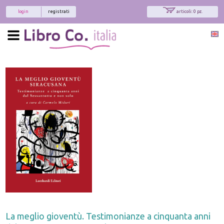
login
registrati
articoli: 0 pz.
La meglio gioventù. Testimonianze a cinquanta anni