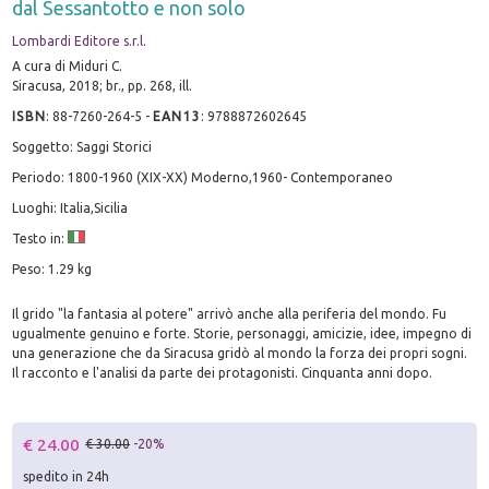
dal Sessantotto e non solo
Lombardi Editore s.r.l.
A cura di Miduri C.
Siracusa, 2018; br., pp. 268, ill.
ISBN
:
88-7260-264-5
-
EAN13
:
9788872602645
Soggetto: Saggi Storici
Periodo: 1800-1960 (XIX-XX) Moderno,1960- Contemporaneo
Luoghi: Italia,Sicilia
Testo in:
Peso: 1.29 kg
Il grido "la fantasia al potere" arrivò anche alla periferia del mondo. Fu
ugualmente genuino e forte. Storie, personaggi, amicizie, idee, impegno di
una generazione che da Siracusa gridò al mondo la forza dei propri sogni.
Il racconto e l'analisi da parte dei protagonisti. Cinquanta anni dopo.
€ 24.00
€ 30.00
-20%
spedito in 24h