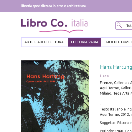
libreria specializzata in arte e architettura
ARTE E ARCHITETTURA
EDITORIA VARIA
GIOCHI E FUME
Hans Hartung
Lizea
Firenze, Galleria d'
Aqui Terme, Galler
Milano, Tega Arte
.
Testo Italiano e Ing
Aqui Terme, 2012; ri
Soggetto: Pittura 
Periodo: 1960- C