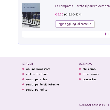
€ 6.00
(€
15.00
- 60%)
aggiungi al carrello
T
SERVIZI
AZIENDA
on-line bookstore
chi siamo
editori distribuiti
dove siamo
servizi per i librai
contattaci
servizi per le biblioteche
servizi per editori
50026 San Casciano V.P. F