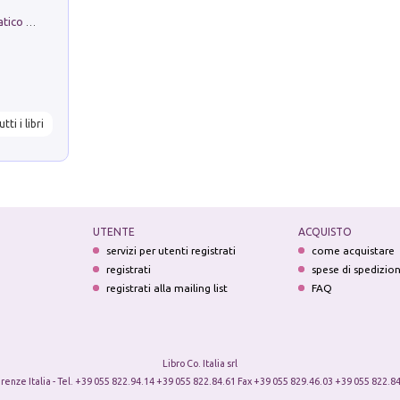
La comparsa. Perché il partito democratico non è mai nato
utti i libri
UTENTE
ACQUISTO
servizi per utenti registrati
come acquistare
registrati
spese di spedizio
registrati alla mailing list
FAQ
Libro Co. Italia srl
irenze Italia - Tel. +39 055 822.94.14 +39 055 822.84.61 Fax +39 055 829.46.03 +39 055 822.84