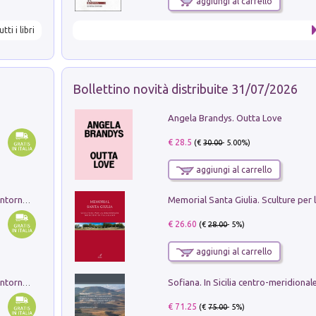
aggiungi al carrello
utti i libri
Bollettino novità distribuite 31/07/2026
Angela Brandys. Outta Love
€ 28.5
(€
30.00
- 5.00%)
aggiungi al carrello
Ruderi delle ville Romano Sabine nei dintorni di Poggio Mirteto. Illustrati dal dott.re prof.re cav.re Ercole Nardi regio ispettore degli scavi e monumenti. Anno 1885. Tavole e studio. Con 25 tavole fuori testo in cartella editoriale
€ 26.60
(€
28.00
- 5%)
aggiungi al carrello
Ruderi delle ville Romano Sabine nei dintorni di Poggio Mirteto. Illustrati dal dott.re prof.re cav.re Ercole Nardi regio ispettore degli scavi e monumenti. Anno 1885
€ 71.25
(€
75.00
- 5%)