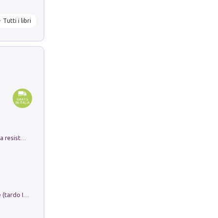
Tutti i libri
Memorial Santa Giulia. Sculture per la resistenza Monchio di Palagano
Sofiana. In Sicilia centro-meridionale (tardo III-metà IX secolo d.C.): dall'agro-town tardo-imperiale al villaggio medio-bizantino. Nuova ediz.