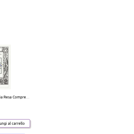
La Massoneria Resa Comprensibile ai Suoi Adepti. Vol. 3: il Maestro.
ngi al carrello