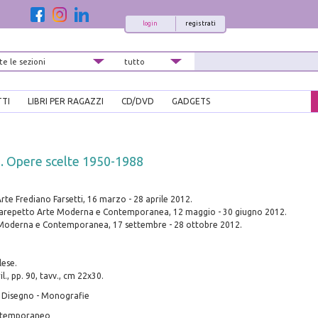
login
registrati
TTI
LIBRI PER RAGAZZI
CD/DVD
GADGETS
. Opere scelte 1950-1988
Arte Frediano Farsetti, 16 marzo - 28 aprile 2012.
iarepetto Arte Moderna e Contemporanea, 12 maggio - 30 giugno 2012.
 Moderna e Contemporanea, 17 settembre - 28 ottobre 2012.
lese.
l., pp. 90, tavv., cm 22x30.
e Disegno - Monografie
ontemporaneo