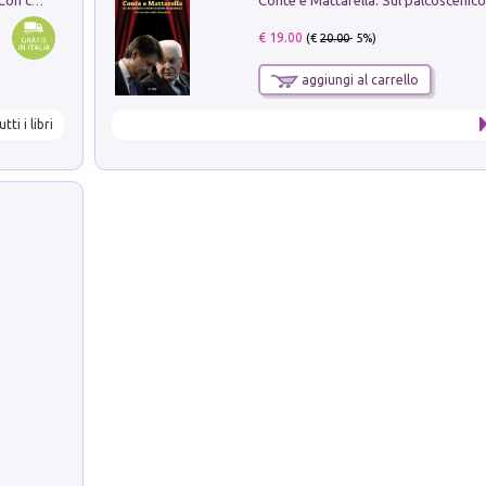
I monumenti funerari del Lazio antico. Con cartella con tavole
€ 19.00
(€
20.00
- 5%)
aggiungi al carrello
utti i libri