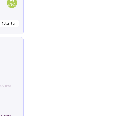
Tutti i libri
in alto! Livello A1. Con CD-Audio. Con Contenuto digitale per accesso on line