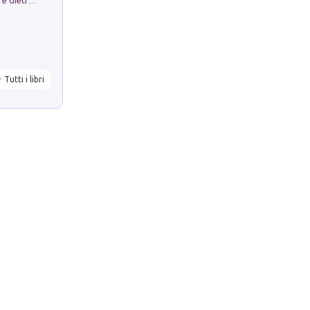
Conte e Mattarella. Sul palcoscenico e dietro le quinte del Quirinale. Un racconto sulle istituzioni
Tutti i libri