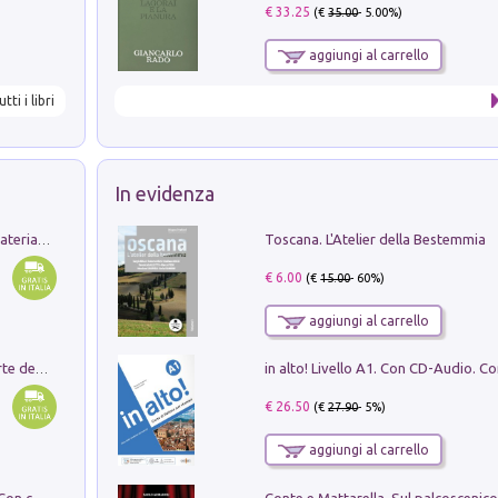
€ 33.25
(€
35.00
- 5.00%)
aggiungi al carrello
utti i libri
In evidenza
Toscana. L'Atelier della Bestemmia
L'orientalizzante a Capua. Contesti e materiali dagli scavi di Werner Johannowsky nella necropoli di Fornaci. Nuova ediz.
€ 6.00
(€
15.00
- 60%)
aggiungi al carrello
Ricerche dei dottorandi in storia dell'arte della Sapienza
€ 26.50
(€
27.90
- 5%)
aggiungi al carrello