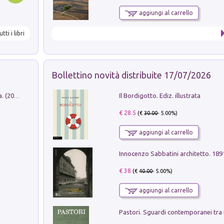
aggiungi al carrello
utti i libri
Bollettino novità distribuite 17/07/2026
Il Bordigotto. Ediz. illustrata
Dromos. Libro periodico di architettura. (2026). Vol. 15: Post-model
€ 28.5
(€
30.00
- 5.00%)
aggiungi al carrello
Innocenzo Sabbatini architetto. 18
€ 38
(€
40.00
- 5.00%)
aggiungi al carrello