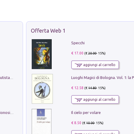
Offerta Web 1
Specchi
€ 17.00
(€
20.00
- 15%)
aggiungi al carrello
Pietro Bellotti Detto Canaletty. Un Vedutista Veneziano nella Francia dell'Ancien Régime
€ 12.58
(€
14.80
- 15%)
aggiungi al carrello
Il cielo per volare
La seduzione del gusto con Pipero & Monosilio
€ 8.50
(€
10.00
- 15%)