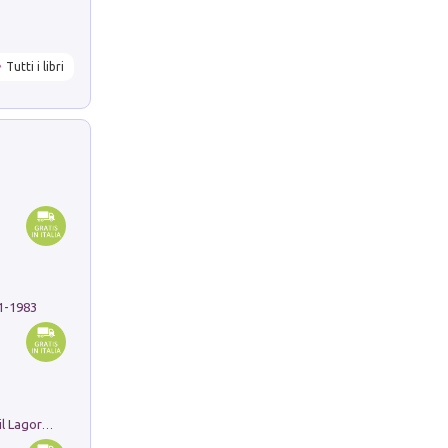
Tutti i libri
91-1983
Pastori. Sguardi contemporanei tra il Lagorai e la pianura. Ediz. illustrata