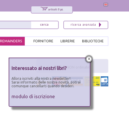
articoli: 0 pz.
REMAINDERS
FORNITORE
LIBRERIE
BIBLIOTECHE
x
Interessato ai nostri libri?
non disponibile - NON ordinabile
Allora iscriviti alla nostra newsletter!
Sarai informato delle nostre novità, potrai
comunque cancellarti quando desideri.
modulo di iscrizione