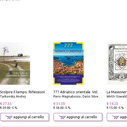
Scolpire il tempo. Riflessioni sul cinema.
777 Adriatico orientale. Vol. 2: Costa della Dalmazia da Zara a Molunat, Isole della Dalmazia Meridionale e Montenegro
Tarkovskij Andrej
Piero Magnabosco; Dario Silvestro; Marco Sbrizzi
Wirth Oswald
€ 27.55
€ 51.30
€ 14.25
€ 29.00 -5 %
€ 54.00 -5 %
€ 15.00 -5 %
aggiungi al carrello
aggiungi al carrello
aggiu