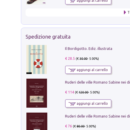
aggiungi al carrello
T
Spedizione gratuita
Il Bordigotto. Ediz. illustrata
€ 28.5
(€
30.00
- 5.00%)
aggiungi al carrello
€ 114
(€
120.00
- 5.00%)
aggiungi al carrello
€ 76
(€
80.00
- 5.00%)