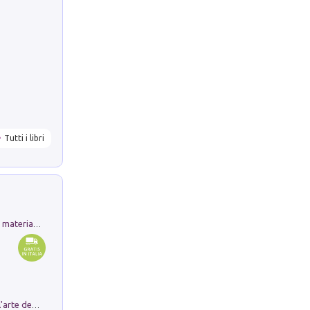
Tutti i libri
L'orientalizzante a Capua. Contesti e materiali dagli scavi di Werner Johannowsky nella necropoli di Fornaci. Nuova ediz.
Ricerche dei dottorandi in storia dell'arte della Sapienza