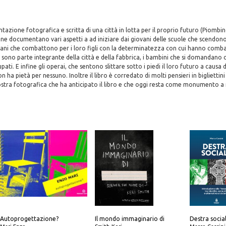
ntazione fotografica e scritta di una città in lotta per il proprio futuro (Piombin
e documentano vari aspetti a ad iniziare dai giovani delle scuole che scendono 
ziani che combattono per i loro figli con la determinatezza con cui hanno comb
 sono parte integrante della città e della fabbrica, i bambini che si domandano 
ati. E infine gli operai, che sentono slittare sotto i piedi il loro futuro a caus
 ha pietà per nessuno. Inoltre il libro è corredato di molti pensieri in bigliettini 
ostra fotografica che ha anticipato il libro e che oggi resta come monumento 
Autoprogettazione?
Il mondo immaginario di