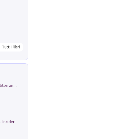
Tutti i libri
Byrsa. Scritti sull''Antico Oriente Mediterraneo. 45-46/2024
Ho Camminato Alla Luce Della Storia. Incidere per Pasolini. Quaderni di Incisione Contemporanea n 30