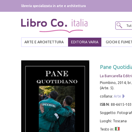
libreria specializzata in arte e architettura
ARTE E ARCHITETTURA
EDITORIA VARIA
GIOCHI E FUME
Pane Quotidi
La Bancarella Editr
Piombino, 2014; br., 
(Arte. 5).
collana:
Arte
ISBN
:
88-6615-103
Soggetto: Fotograf
Luoghi: Toscana
Testo in: