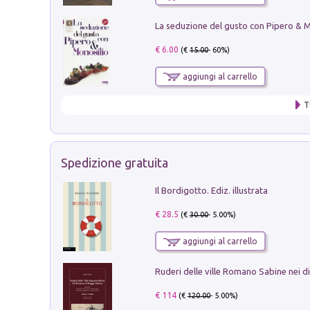
€ 6.00
(€
15.00
- 60%)
aggiungi al carrello
T
Spedizione gratuita
Il Bordigotto. Ediz. illustrata
€ 28.5
(€
30.00
- 5.00%)
aggiungi al carrello
€ 114
(€
120.00
- 5.00%)