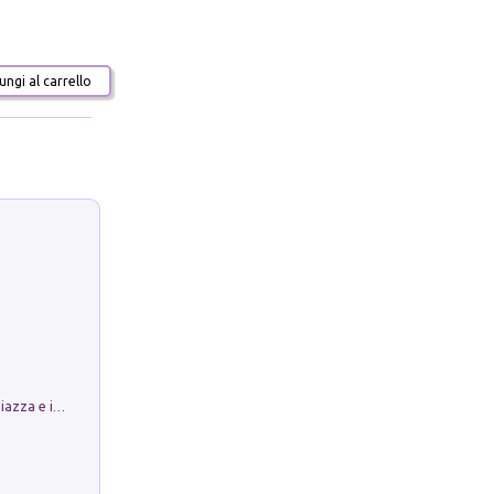
ngi al carrello
Luoghi Magici di Bologna. Vol. 1: la Piazza e i Suoi Simboli Segreti