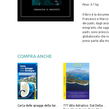
Peso: 0.7 kg
Il libro è la docume
Francesco e Marco n
dei padri, dagli an
emigranti, che oggi
padri, sono preoccup
globalizzato che non
preso parte alla m
COMPRA ANCHE
Carta delle spiagge della Sardegna. Con custodia
777 Alto Adriatico. Dal Delta del Po a Capo Promontore. Con QR Code