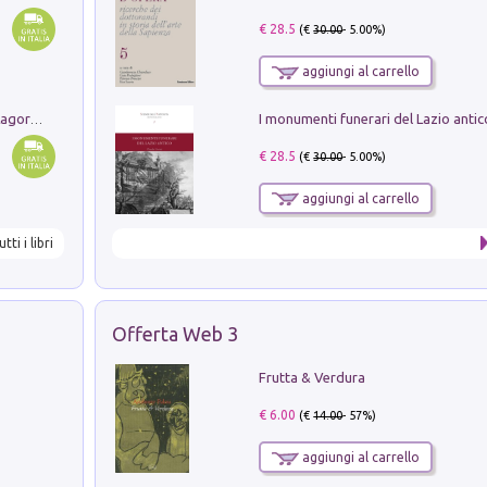
€ 28.5
(€
30.00
- 5.00%)
aggiungi al carrello
Pastori. Sguardi contemporanei tra il Lagorai e la pianura. Ediz. illustrata
€ 28.5
(€
30.00
- 5.00%)
aggiungi al carrello
utti i libri
Offerta Web 3
Frutta & Verdura
€ 6.00
(€
14.00
- 57%)
aggiungi al carrello