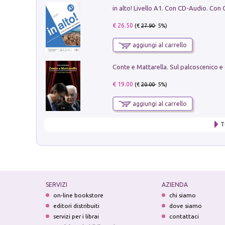
€ 26.50
(€
27.90
- 5%)
aggiungi al carrello
€ 19.00
(€
20.00
- 5%)
aggiungi al carrello
T
SERVIZI
AZIENDA
on-line bookstore
chi siamo
editori distribuiti
dove siamo
servizi per i librai
contattaci