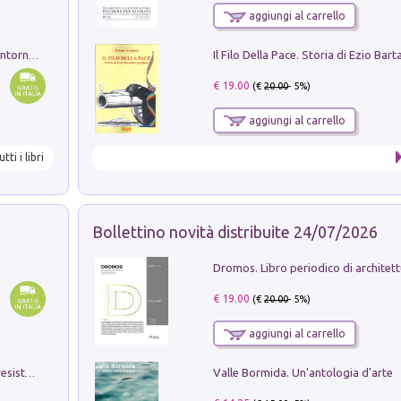
aggiungi al carrello
Ruderi delle ville Romano Sabine nei dintorni di Poggio Mirteto. Illustrati dal dott.re prof.re cav.re Ercole Nardi regio ispettore degli scavi e monumenti. Anno 1885
€ 19.00
(€
20.00
- 5%)
aggiungi al carrello
utti i libri
Bollettino novità distribuite 24/07/2026
€ 19.00
(€
20.00
- 5%)
aggiungi al carrello
Valle Bormida. Un'antologia d'arte
Memorial Santa Giulia. Sculture per la resistenza Monchio di Palagano