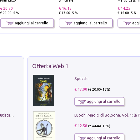
Mari Enzo
Smith Keri
Marco Cassini
€ 20.90
€ 16.15
€ 14.25
€ 22.00 -5 %
€ 17.00 -5 %
€ 15.00 -5 %
aggiungi al carrello
aggiungi al carrello
aggiu
Offerta Web 1
Specchi
€ 17.00
(€
20.00
- 15%)
aggiungi al carrello
Pietro Bellotti Detto Canaletty. Un Vedutista Veneziano nella Francia dell'Ancien Régime
€ 12.58
(€
14.80
- 15%)
aggiungi al carrello