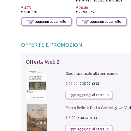
Piero Magnabosco; Dario Silvestro; Marco Sbrizzi
€ 4.75
€ 28.40
€ 5.00 -5 %
€ 29.90 -5 %
aggiungi al carrello
aggiungi al carrello
OFFERTE E PROMOZIONI
Offerta Web 2
Guida spirituale alla perfezione
€ 12.00
(€
35.00
- 66%)
aggiungi al carrello
€ 6.00
(€
30.00
- 80%)
aggiungi al carrello