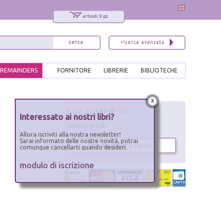
articoli: 0 pz.
REMAINDERS
FORNITORE
LIBRERIE
BIBLIOTECHE
x
€ 12.35
€ 13.00
-5%
Interessato ai nostri libri?
spedito in 24h
Allora iscriviti alla nostra newsletter!
Sarai informato delle nostre novità, potrai
aggiungi al carrello
comunque cancellarti quando desideri.
modulo di iscrizione