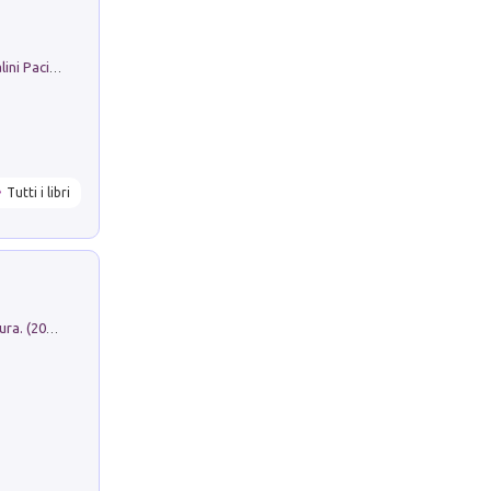
Il Filo Della Pace. Storia di Ezio Bartalini Pacifista
Tutti i libri
Dromos. Libro periodico di architettura. (2026). Vol. 15: Post-model