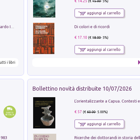
€ 14.25
(€
15.00
- 5%)
aggiungi al carrello
Di colori e di ricordi
Sofiana. In Sicilia centro-meridionale (tardo III-metà IX secolo d.C.): dall'agro-town tardo-imperiale al villaggio medio-bizantino. Nuova ediz.
€ 17.10
(€
18.00
- 5%)
aggiungi al carrello
utti i libri
Bollettino novità distribuite 10/07/2026
€ 57
(€
60.00
- 5.00%)
aggiungi al carrello
1983