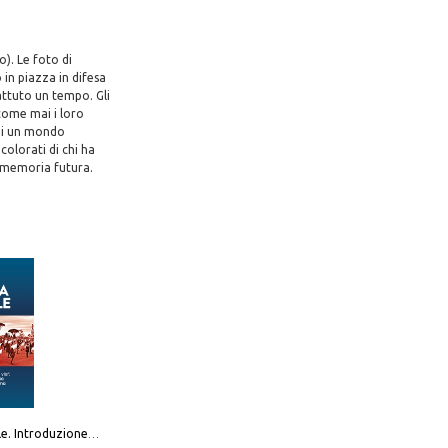
o). Le foto di
in piazza in difesa
attuto un tempo. Gli
come mai i loro
a di un mondo
colorati di chi ha
a memoria futura.
Destra sociale. Introduzione alla «terza via», tra identità, comunità e alternativa al sistema