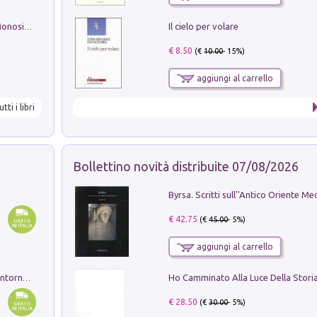
Il cielo per volare
La seduzione del gusto con Pipero & Monosilio
€ 8.50
(€
10.00
- 15%)
aggiungi al carrello
utti i libri
Bollettino novità distribuite 07/08/2026
€ 42.75
(€
45.00
- 5%)
aggiungi al carrello
Ruderi delle ville Romano Sabine nei dintorni di Poggio Mirteto. Illustrati dal dott.re prof.re cav.re Ercole Nardi regio ispettore degli scavi e monumenti. Anno 1885. Tavole e studio. Con 25 tavole fuori testo in cartella editoriale
€ 28.50
(€
30.00
- 5%)