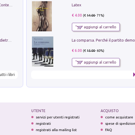
Latex
in alto! Livello A1. Con CD-Audio. Con Contenuto digitale per accesso on line
€ 4.00
(€
14.00
- 71%)
aggiungi al carrello
Conte e Mattarella. Sul palcoscenico e dietro le quinte del Quirinale. Un racconto sulle istituzioni
€ 6.00
(€
15.00
- 60%)
aggiungi al carrello
utti i libri
UTENTE
ACQUISTO
servizi per utenti registrati
come acquistare
registrati
spese di spedizio
registrati alla mailing list
FAQ