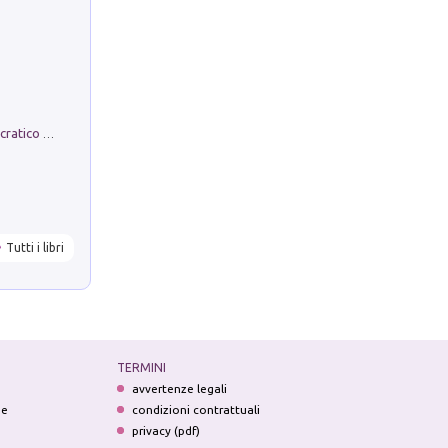
La comparsa. Perché il partito democratico non è mai nato
Tutti i libri
TERMINI
avvertenze legali
ne
condizioni contrattuali
privacy (pdf)