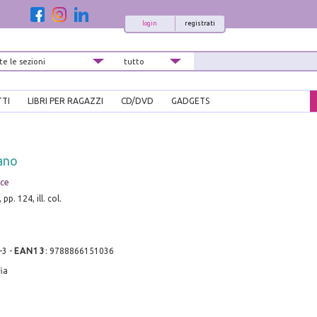
login
registrati
TTI
LIBRI PER RAGAZZI
CD/DVD
GADGETS
ano
ice
pp. 124, ill. col.
-3
-
EAN13
:
9788866151036
ia