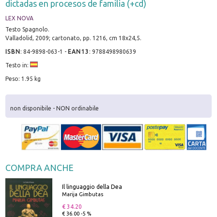
dictadas en procesos de familia (+cd)
LEX NOVA
Testo Spagnolo.
Valladolid, 2009; cartonato, pp. 1216, cm 18x24,5.
ISBN
:
84-9898-063-1
-
EAN13
:
9788498980639
Testo in:
Peso: 1.95 kg
non disponibile - NON ordinabile
COMPRA ANCHE
Il linguaggio della Dea
Marija Gimbutas
€ 34.20
€ 36.00 -5 %