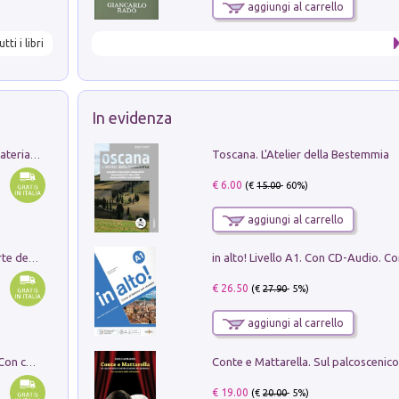
aggiungi al carrello
utti i libri
In evidenza
Toscana. L'Atelier della Bestemmia
L'orientalizzante a Capua. Contesti e materiali dagli scavi di Werner Johannowsky nella necropoli di Fornaci. Nuova ediz.
€ 6.00
(€
15.00
- 60%)
aggiungi al carrello
Ricerche dei dottorandi in storia dell'arte della Sapienza
€ 26.50
(€
27.90
- 5%)
aggiungi al carrello
I monumenti funerari del Lazio antico. Con cartella con tavole
€ 19.00
(€
20.00
- 5%)