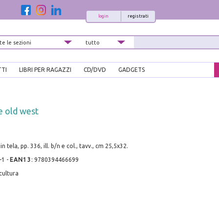
login
registrati
TTI
LIBRI PER RAGAZZI
CD/DVD
GADGETS
e old west
in tela, pp. 336, ill. b/n e col., tavv., cm 25,5x32.
-1
-
EAN13
:
9780394466699
cultura