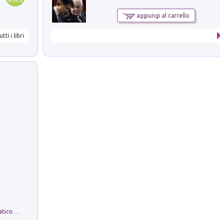
aggiungi al carrello
utti i libri
La comparsa. Perché il partito democratico non è mai nato