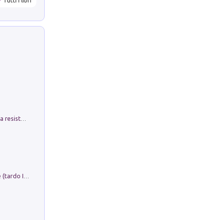
Tutti i libri
Memorial Santa Giulia. Sculture per la resistenza Monchio di Palagano
Sofiana. In Sicilia centro-meridionale (tardo III-metà IX secolo d.C.): dall'agro-town tardo-imperiale al villaggio medio-bizantino. Nuova ediz.