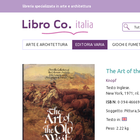
libreria specializzata in arte e architettura
ARTE E ARCHITETTURA
EDITORIA VARIA
GIOCHI E FUME
The Art of th
Knopf
Testo Inglese.
New York, 1971; ril. 
ISBN
:
0-394-46669
Soggetto: Pittura,S
Testo in:
Peso: 2.22 kg