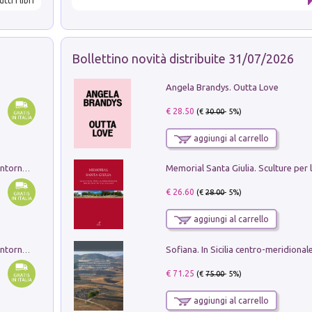
utti i libri
Bollettino novità distribuite 31/07/2026
Angela Brandys. Outta Love
€ 28.50
(€
30.00
- 5%)
aggiungi al carrello
Ruderi delle ville Romano Sabine nei dintorni di Poggio Mirteto. Illustrati dal dott.re prof.re cav.re Ercole Nardi regio ispettore degli scavi e monumenti. Anno 1885. Tavole e studio. Con 25 tavole fuori testo in cartella editoriale
€ 26.60
(€
28.00
- 5%)
aggiungi al carrello
Ruderi delle ville Romano Sabine nei dintorni di Poggio Mirteto. Illustrati dal dott.re prof.re cav.re Ercole Nardi regio ispettore degli scavi e monumenti. Anno 1885
€ 71.25
(€
75.00
- 5%)
aggiungi al carrello