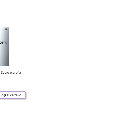
Mario Botta. Sacro e profano-Sacred and profane
ngi al carrello