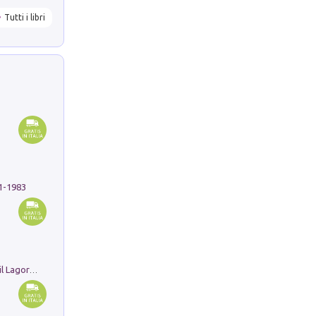
Tutti i libri
91-1983
Pastori. Sguardi contemporanei tra il Lagorai e la pianura. Ediz. illustrata