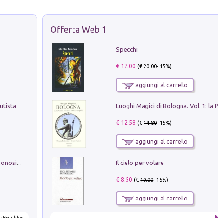
Offerta Web 1
Specchi
€ 17.00
(€
20.00
- 15%)
aggiungi al carrello
Pietro Bellotti Detto Canaletty. Un Vedutista Veneziano nella Francia dell'Ancien Régime
€ 12.58
(€
14.80
- 15%)
aggiungi al carrello
Il cielo per volare
La seduzione del gusto con Pipero & Monosilio
€ 8.50
(€
10.00
- 15%)
aggiungi al carrello