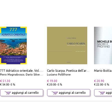
777 Adriatico orientale. Vol. 2: Costa della Dalmazia da Zara a Molunat, Isole della Dalmazia Meridionale e Montenegro
Carlo Scarpa. Poetica dell'arredo. Tavoli e sedie-Poetics of furniture. Tables and chairs. Ediz. bilingue
Piero Magnabosco; Dario Silvestro; Marco Sbrizzi
Luciano Pollifrone
€ 51.30
€ 19.00
€ 20.90
€ 54.00 -5 %
€ 20.00 -5 %
€ 22.00 -5 %
aggiungi al carrello
aggiungi al carrello
aggiu