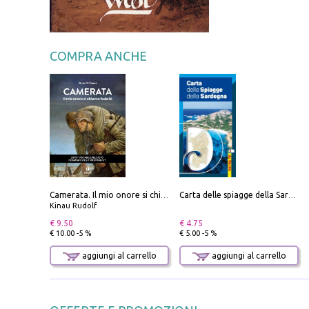
COMPRA ANCHE
Camerata. Il mio onore si chiama fedeltà
Carta delle spiagge della Sardegna. Con custodia
Kinau Rudolf
€ 9.50
€ 4.75
€ 10.00 -5 %
€ 5.00 -5 %
aggiungi al carrello
aggiungi al carrello