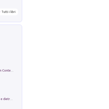
Tutti i libri
in alto! Livello A1. Con CD-Audio. Con Contenuto digitale per accesso on line
Conte e Mattarella. Sul palcoscenico e dietro le quinte del Quirinale. Un racconto sulle istituzioni