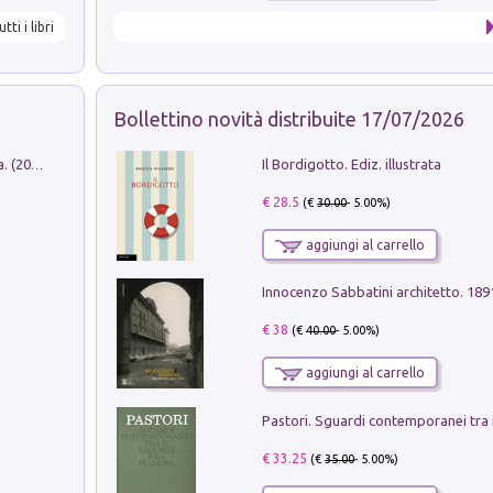
utti i libri
Bollettino novità distribuite 17/07/2026
Il Bordigotto. Ediz. illustrata
Dromos. Libro periodico di architettura. (2026). Vol. 15: Post-model
€ 28.5
(€
30.00
- 5.00%)
aggiungi al carrello
Innocenzo Sabbatini architetto. 18
€ 38
(€
40.00
- 5.00%)
aggiungi al carrello
€ 33.25
(€
35.00
- 5.00%)