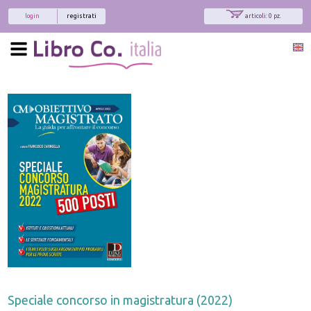
login
registrati
articoli: 0 pz.
x
Interessato ai nostri libri?
Allora iscriviti alla nostra newsletter!
Sarai informato delle nostre novità, potrai
comunque cancellarti quando desideri.
modulo di iscrizione
Speciale concorso in magistratura (2022)