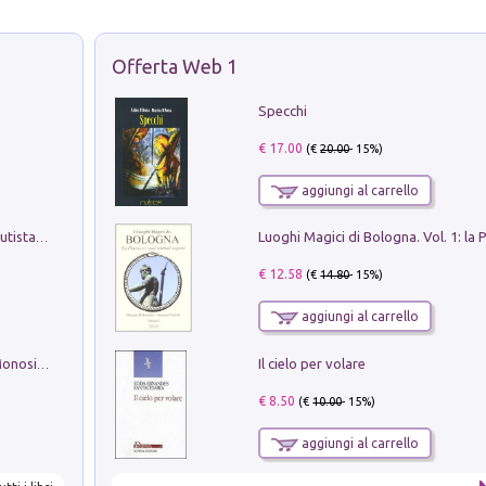
Offerta Web 1
Specchi
€ 17.00
(€
20.00
- 15%)
aggiungi al carrello
Pietro Bellotti Detto Canaletty. Un Vedutista Veneziano nella Francia dell'Ancien Régime
€ 12.58
(€
14.80
- 15%)
aggiungi al carrello
Il cielo per volare
La seduzione del gusto con Pipero & Monosilio
€ 8.50
(€
10.00
- 15%)
aggiungi al carrello