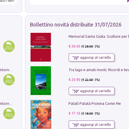
utti i libri
Bollettino novità distribuite 31/07/2026
€ 26.60
(€
28.00
- 5%)
aggiungi al carrello
Ruderi delle ville Romano Sabine nei dintorni di Poggio Mirteto. Illustrati dal dott.re prof.re cav.re Ercole Nardi regio ispettore degli scavi e monumenti. Anno 1885. Tavole e studio. Con 25 tavole fuori testo in cartella editoriale
€ 20.90
(€
22.00
- 5%)
aggiungi al carrello
Patatì Patatà Picinina Come Me
Ruderi delle ville Romano Sabine nei dintorni di Poggio Mirteto. Illustrati dal dott.re prof.re cav.re Ercole Nardi regio ispettore degli scavi e monumenti. Anno 1885
€ 17.10
(€
18.00
- 5%)
aggiungi al carrello