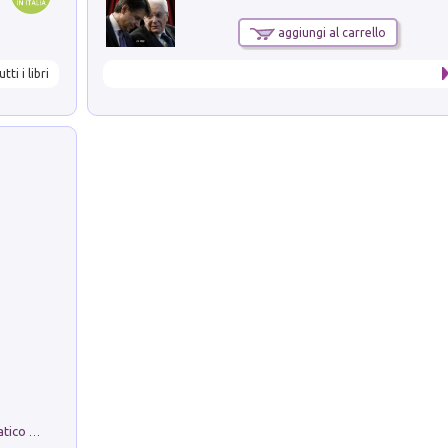
aggiungi al carrello
utti i libri
La comparsa. Perché il partito democratico non è mai nato