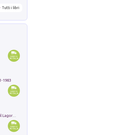
Tutti i libri
91-1983
Pastori. Sguardi contemporanei tra il Lagorai e la pianura. Ediz. illustrata