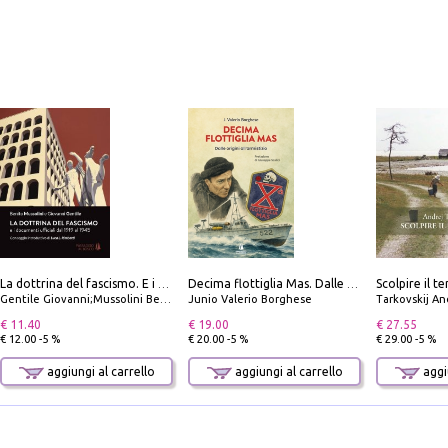
La dottrina del fascismo. E i documenti ufficiali dal 1919 al 1945
Decima flottiglia Mas. Dalle origini all'armistizio
Gentile Giovanni;Mussolini Benito
Junio Valerio Borghese
Tarkovskij An
€ 11.40
€ 19.00
€ 27.55
€ 12.00 -5 %
€ 20.00 -5 %
€ 29.00 -5 %
aggiungi al carrello
aggiungi al carrello
aggiu