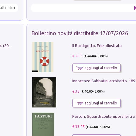
utti i libri
Bollettino novità distribuite 17/07/2026
Il Bordigotto. Ediz. illustrata
Dromos. Libro periodico di architettura. (2026). Vol. 15: Post-model
€ 28.5
(€
30.00
- 5.00%)
aggiungi al carrello
Innocenzo Sabbatini architetto. 18
€ 38
(€
40.00
- 5.00%)
aggiungi al carrello
€ 33.25
(€
35.00
- 5.00%)