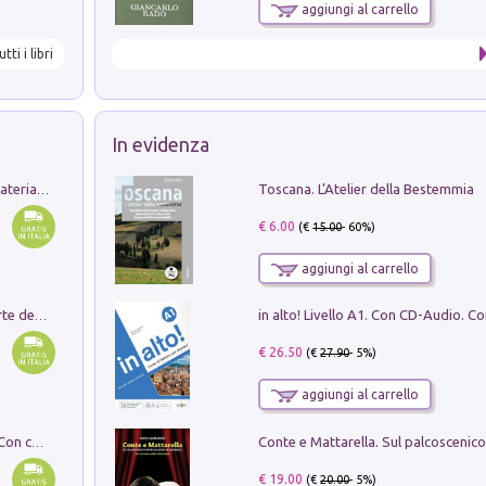
aggiungi al carrello
utti i libri
In evidenza
Toscana. L'Atelier della Bestemmia
L'orientalizzante a Capua. Contesti e materiali dagli scavi di Werner Johannowsky nella necropoli di Fornaci. Nuova ediz.
€ 6.00
(€
15.00
- 60%)
aggiungi al carrello
Ricerche dei dottorandi in storia dell'arte della Sapienza
€ 26.50
(€
27.90
- 5%)
aggiungi al carrello
I monumenti funerari del Lazio antico. Con cartella con tavole
€ 19.00
(€
20.00
- 5%)