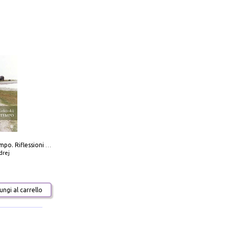
Scolpire il tempo. Riflessioni sul cinema.
drej
ngi al carrello