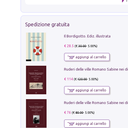
T
Spedizione gratuita
Il Bordigotto. Ediz. illustrata
€ 28.5
(€
30.00
- 5.00%)
aggiungi al carrello
€ 114
(€
120.00
- 5.00%)
aggiungi al carrello
€ 76
(€
80.00
- 5.00%)
aggiungi al carrello