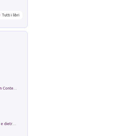
Tutti i libri
in alto! Livello A1. Con CD-Audio. Con Contenuto digitale per accesso on line
Conte e Mattarella. Sul palcoscenico e dietro le quinte del Quirinale. Un racconto sulle istituzioni