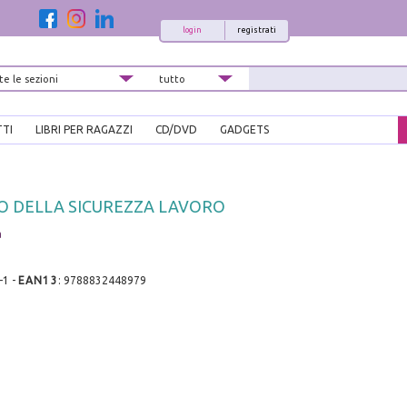
login
registrati
TTI
LIBRI PER RAGAZZI
CD/DVD
GADGETS
O DELLA SICUREZZA LAVORO
a
-1
-
EAN13
:
9788832448979