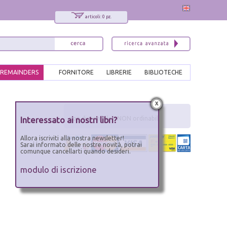
articoli: 0 pz.
REMAINDERS
FORNITORE
LIBRERIE
BIBLIOTECHE
x
Interessato ai nostri libri?
non disponibile - NON ordinabile
Allora iscriviti alla nostra newsletter!
Sarai informato delle nostre novità, potrai
comunque cancellarti quando desideri.
modulo di iscrizione