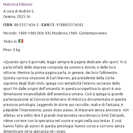
Historica Edizioni
A cura di Andrini S.
Cesena, 2025; br.
ISBN
:
88-3337-636-2
-
EAN13
:
9788833376363
Periodo: 1800-1960 (XIX-XX) Moderno,1960- Contemporaneo
Testo in:
Peso: 0 kg
«Quando apro il giornale, leggo sempre le pagine dedicate allo sport. Vi si
parla infatti delle imprese compiute da uomini e donne, e delle loro
vittorie. Mentre la prima pagina parla, in genere, dei loro fallimenti».
Questa curiosa citazione di Earl Warren, già presidente della Corte
suprema degli Stati Uniti, spiega con semplicità l'eterno successo dello
sport fin dalle origini dell'umanità. In questa prospettiva lo sport è una
dimensione incancellabile dell'avventura umana. Così si spiega la grande
partecipazione al Concorso letterario di Historica documentata in questa
preziosa antologia. Leggendo le storie qui raccolte, reali e di fantasia, è
palpabile l'impressione, passo dopo passo, di imparare senza annoiarsi. «Un
atleta», era solito dire il grande maratoneta cecoslovacco Emil Zàtopek,
«deve correre con la speranza nel cuore e sogni nella sua testa». E così
hanno fatto gli autori di questa antologia: hanno corso e corrono senza
dimenticare né la speranza né i sogni.