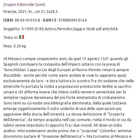
Gruppo Editoriale Giunti
Firenze, 2021; br., cm 21,5x28,5.
ISBN
:
88-09-91016-8
-
EAN13
:
9788809910164
Soggetto: 0-1000 (0-XI) Antico,Periodici,Saggi e Studi sull'antichità
Testo in:
Peso: 0.26 kg
«Il Messico compie cinquecento anni, da quel 13 agosto 1521 quando gli
Spagnoli conclusero la conquista dell'impero azteco con la presa di
Tenochtitlan. L'approccio degli Europei al Nuovo Mondo rimarrà sempre
discutibile - anche perché come siano andate le cose lo sappiamo quasi
esclusivamente da loro - e dura tuttora lo scontro fra chi sostiene che nelle
Americhe fu portata la civiltà a popolazioni preistoriche dedite ai sacrifici
umani e chi afferma invece che intere civiltà vennero annientate per la
semplice ragione darwiniana del più forte ammantata di cristianesimo.
Sono temi su cui esiste una bibliografia sterminata, dalla quale tuttavia
emerge oggettivamente il volto violento di una delle operazioni più
aggressive della storia dell'umanità. La stessa definizione di "Scoperta
dell'America", da tempo acquisita nell'uso comune, rivela il modo in cui da
subito venne impostato il rapporto fra i due mondi. Mi disse un indio
andino: «Noi esistevamo anche prima che ci "scoprisse" Colombo; semmai
dovremmo parlare di "Invasione dell'America"». Ma torniamo al Messico e