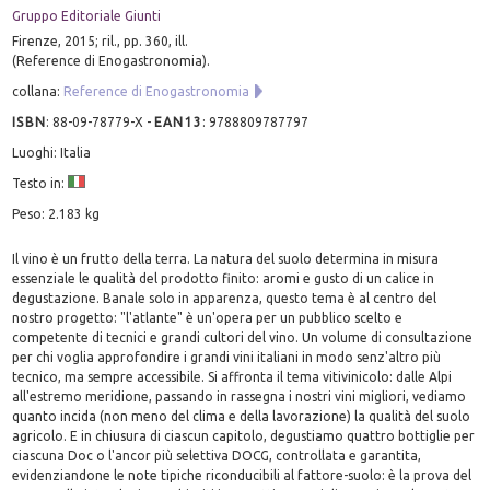
Gruppo Editoriale Giunti
Firenze, 2015; ril., pp. 360, ill.
(Reference di Enogastronomia).
collana:
Reference di Enogastronomia
ISBN
:
88-09-78779-X
-
EAN13
:
9788809787797
Luoghi: Italia
Testo in:
Peso: 2.183 kg
Il vino è un frutto della terra. La natura del suolo determina in misura
essenziale le qualità del prodotto finito: aromi e gusto di un calice in
degustazione. Banale solo in apparenza, questo tema è al centro del
nostro progetto: "l'atlante" è un'opera per un pubblico scelto e
competente di tecnici e grandi cultori del vino. Un volume di consultazione
per chi voglia approfondire i grandi vini italiani in modo senz'altro più
tecnico, ma sempre accessibile. Si affronta il tema vitivinicolo: dalle Alpi
all'estremo meridione, passando in rassegna i nostri vini migliori, vediamo
quanto incida (non meno del clima e della lavorazione) la qualità del suolo
agricolo. E in chiusura di ciascun capitolo, degustiamo quattro bottiglie per
ciascuna Doc o l'ancor più selettiva DOCG, controllata e garantita,
evidenziandone le note tipiche riconducibili al fattore-suolo: è la prova del