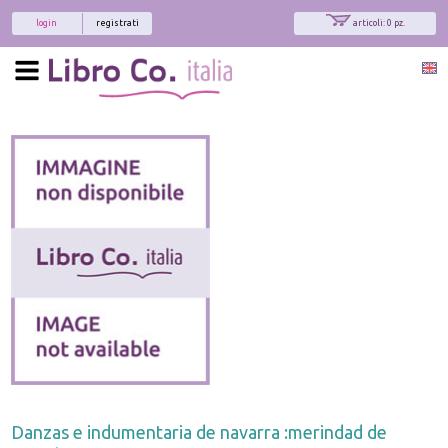
login
registrati
articoli: 0 pz.
Danzas e indumentaria de navarra :merindad de