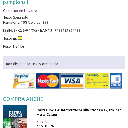
pamplona i
Gobierno de Navarra
Testo Spagnolo.
Pamplona, 1987; br., pp. 258.
ISBN
:
84-235-0778-5
-
EAN13
:
9788423507788
Testo in:
Peso: 1.24 kg
non disponibile - NON ordinabile
COMPRA ANCHE
Destra sociale. Introduzione alla «terza via», tra identità, comunità e alternativa al sistema
Marco Cassini
€ 14.25
€ 15.00 -5 %