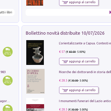
aggiungi al carrello
utti i libri
Bollettino novità distribuite 10/07/2026
€ 57
(€
60.00
- 5.00%)
aggiungi al carrello
1983
€ 28.5
(€
30.00
- 5.00%)
aggiungi al carrello
Pastori. Sguardi contemporanei tra il Lagorai e la pianura. Ediz. illustrata
€ 28.5
(€
30.00
- 5.00%)