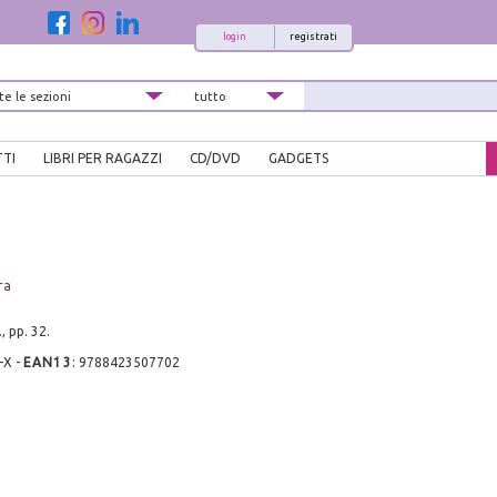
login
registrati
TTI
LIBRI PER RAGAZZI
CD/DVD
GADGETS
ra
, pp. 32.
-X
-
EAN13
:
9788423507702