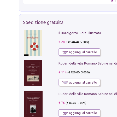
T
Spedizione gratuita
Il Bordigotto. Ediz. illustrata
€ 28.5
(€
30.00
- 5.00%)
aggiungi al carrello
€ 114
(€
120.00
- 5.00%)
aggiungi al carrello
€ 76
(€
80.00
- 5.00%)
aggiungi al carrello