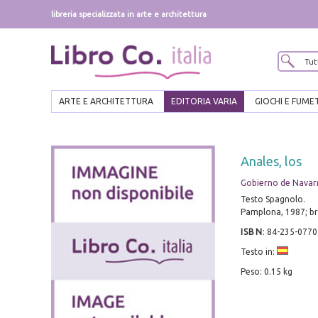
libreria specializzata in arte e architettura
ARTE E ARCHITETTURA
EDITORIA VARIA
GIOCHI E FUME
Anales, los
Gobierno de Navar
Testo Spagnolo.
Pamplona, 1987; br.
ISBN
:
84-235-0770
Testo in:
Peso: 0.15 kg