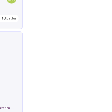
Tutti i libri
La comparsa. Perché il partito democratico non è mai nato