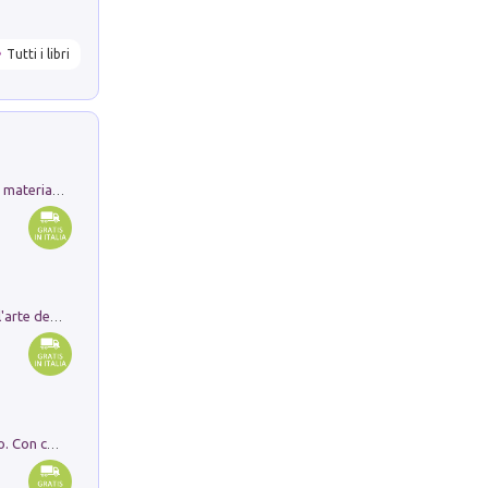
Tutti i libri
L'orientalizzante a Capua. Contesti e materiali dagli scavi di Werner Johannowsky nella necropoli di Fornaci. Nuova ediz.
Ricerche dei dottorandi in storia dell'arte della Sapienza
I monumenti funerari del Lazio antico. Con cartella con tavole