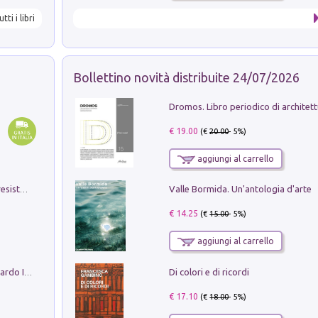
utti i libri
Bollettino novità distribuite 24/07/2026
€ 19.00
(€
20.00
- 5%)
aggiungi al carrello
Valle Bormida. Un'antologia d'arte
Memorial Santa Giulia. Sculture per la resistenza Monchio di Palagano
€ 14.25
(€
15.00
- 5%)
aggiungi al carrello
Di colori e di ricordi
Sofiana. In Sicilia centro-meridionale (tardo III-metà IX secolo d.C.): dall'agro-town tardo-imperiale al villaggio medio-bizantino. Nuova ediz.
€ 17.10
(€
18.00
- 5%)