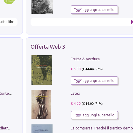
aggiungi al carrello
utti i libri
Offerta Web 3
Frutta & Verdura
€ 6.00
(€
14.00
- 57%)
aggiungi al carrello
Latex
in alto! Livello A1. Con CD-Audio. Con Contenuto digitale per accesso on line
€ 4.00
(€
14.00
- 71%)
aggiungi al carrello
Conte e Mattarella. Sul palcoscenico e dietro le quinte del Quirinale. Un racconto sulle istituzioni