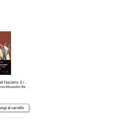
La dottrina del fascismo. E i documenti ufficiali dal 1919 al 1945
ni;Mussolini Benito
ngi al carrello