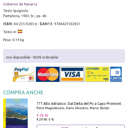
Gobierno de Navarra
Testo Spagnolo.
Pamplona, 1983; br., pp. 40.
ISBN
:
84-235-0285-6
-
EAN13
:
9788423502851
Testo in:
Peso: 0.19 kg
non disponibile - NON ordinabile
COMPRA ANCHE
777 Alto Adriatico. Dal Delta del Po a Capo Promontore. Con QR Code
Piero Magnabosco; Dario Silvestro; Marco Sbrizzi
€ 28.40
€ 29.90 -5 %