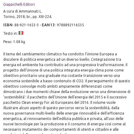
Giappichelli Editori
A cura di Ammannati L.
Torino, 2018; br., pp. XIII-224.
ISBN
:
88-921-1653-3
-
EAN13
:
9788892116535
Testo in:
Peso: 1.08 kg
Il tema del cambiamento climatico ha condotto l'Unione Europea a
discutere di politica energetica ad un diverso livello. L'integrazione tra
energia ed ambiente ha contribuito ad una progressiva trasformazione. Il
progetto dell'Unione di una politica integrata energia-clima pone come
obiettivo prioritario una graduale ma costante transizione verso una
economia sostenibile a basso contenuto di CO2. Il perseguimento di questo
obiettivo coinvolge molti ambiti ampiamente differenziati come
dimostrano i due momenti chiave della evoluzione verso una dimensione di
'sostenibilità': il pacchetto dell'Unione dell'energia del 2015 e il successivo
pacchetto Clean energy for ali Europeans del 2016. Il volume vuole
illustrare alcuni aspetti dì questo percorso verso la sostenibilità, dalla
nuova governance multi-livello delle energie rinnovabili e dell'efficienza
energetica, al rinnovamento dell'edilizia pubblica e privata, all'uso delle
nuove tecnologie per la produzione e il consumo di energia così come al
necessario mutamento dei comportamenti di utenti e cittadini e alle