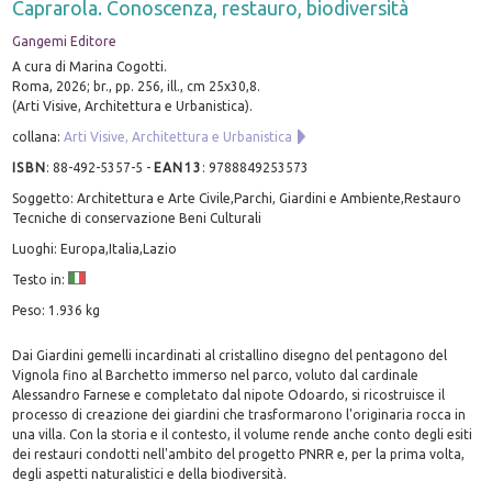
Caprarola. Conoscenza, restauro, biodiversità
Gangemi Editore
A cura di Marina Cogotti.
Roma, 2026; br., pp. 256, ill., cm 25x30,8.
(Arti Visive, Architettura e Urbanistica).
collana:
Arti Visive, Architettura e Urbanistica
ISBN
:
88-492-5357-5
-
EAN13
:
9788849253573
Soggetto: Architettura e Arte Civile,Parchi, Giardini e Ambiente,Restauro
Tecniche di conservazione Beni Culturali
Luoghi: Europa,Italia,Lazio
Testo in:
Peso: 1.936 kg
Dai Giardini gemelli incardinati al cristallino disegno del pentagono del
Vignola fino al Barchetto immerso nel parco, voluto dal cardinale
Alessandro Farnese e completato dal nipote Odoardo, si ricostruisce il
processo di creazione dei giardini che trasformarono l'originaria rocca in
una villa. Con la storia e il contesto, il volume rende anche conto degli esiti
dei restauri condotti nell'ambito del progetto PNRR e, per la prima volta,
degli aspetti naturalistici e della biodiversità.