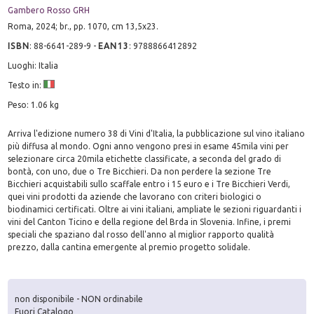
Gambero Rosso GRH
Roma, 2024; br., pp. 1070, cm 13,5x23.
ISBN
:
88-6641-289-9
-
EAN13
:
9788866412892
Luoghi: Italia
Testo in:
Peso: 1.06 kg
Arriva l'edizione numero 38 di Vini d'Italia, la pubblicazione sul vino italiano
più diffusa al mondo. Ogni anno vengono presi in esame 45mila vini per
selezionare circa 20mila etichette classificate, a seconda del grado di
bontà, con uno, due o Tre Bicchieri. Da non perdere la sezione Tre
Bicchieri acquistabili sullo scaffale entro i 15 euro e i Tre Bicchieri Verdi,
quei vini prodotti da aziende che lavorano con criteri biologici o
biodinamici certificati. Oltre ai vini italiani, ampliate le sezioni riguardanti i
vini del Canton Ticino e della regione del Brda in Slovenia. Infine, i premi
speciali che spaziano dal rosso dell'anno al miglior rapporto qualità
prezzo, dalla cantina emergente al premio progetto solidale.
non disponibile - NON ordinabile
Fuori Catalogo