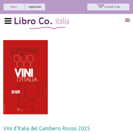
login
registrati
articoli: 0 pz.
Vini d'Italia del Gambero Rosso 2025