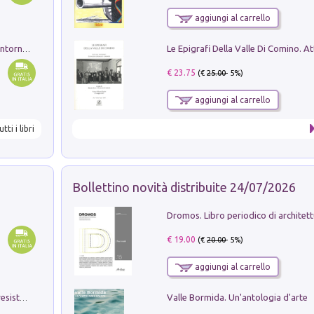
aggiungi al carrello
Ruderi delle ville Romano Sabine nei dintorni di Poggio Mirteto. Illustrati dal dott.re prof.re cav.re Ercole Nardi regio ispettore degli scavi e monumenti. Anno 1885
€ 23.75
(€
25.00
- 5%)
aggiungi al carrello
utti i libri
Bollettino novità distribuite 24/07/2026
€ 19.00
(€
20.00
- 5%)
aggiungi al carrello
Valle Bormida. Un'antologia d'arte
Memorial Santa Giulia. Sculture per la resistenza Monchio di Palagano