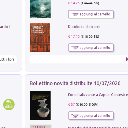
€ 14.25
(€
15.00
- 5%)
aggiungi al carrello
Di colori e di ricordi
Sofiana. In Sicilia centro-meridionale (tardo III-metà IX secolo d.C.): dall'agro-town tardo-imperiale al villaggio medio-bizantino. Nuova ediz.
€ 17.10
(€
18.00
- 5%)
aggiungi al carrello
utti i libri
Bollettino novità distribuite 10/07/2026
€ 57
(€
60.00
- 5.00%)
aggiungi al carrello
1983