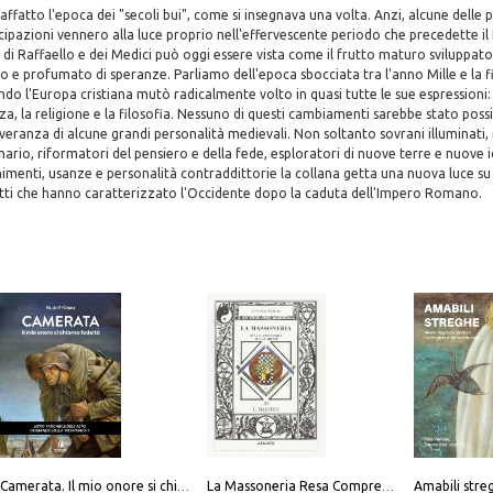
affatto l'epoca dei "secoli bui", come si insegnava una volta. Anzi, alcune delle 
pazioni vennero alla luce proprio nell'effervescente periodo che precedette il
o, di Raffaello e dei Medici può oggi essere vista come il frutto maturo sviluppato
o e profumato di speranze. Parliamo dell'epoca sbocciata tra l'anno Mille e la f
o l'Europa cristiana mutò radicalmente volto in quasi tutte le sue espressioni: la
nza, la religione e la filosofia. Nessuno di questi cambiamenti sarebbe stato possi
veranza di alcune grandi personalità medievali. Non soltanto sovrani illuminati,
onario, riformatori del pensiero e della fede, esploratori di nuove terre e nuove i
nimenti, usanze e personalità contraddittorie la collana getta una nuova luce su
itti che hanno caratterizzato l'Occidente dopo la caduta dell'Impero Romano.
Camerata. Il mio onore si chiama fedeltà
La Massoneria Resa Comprensibile ai Suoi Adepti. Vol. 3: il Maestro.