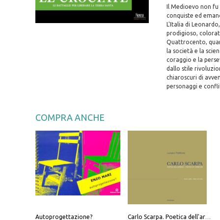
Il Medioevo non fu 
conquiste ed emanci
L'Italia di Leonard
prodigioso, colorat
Quattrocento, quand
la società e la scie
coraggio e la perse
dallo stile rivoluzi
chiaroscuri di avve
personaggi e confl
COMPRA ANCHE
Autoprogettazione?
Carlo Scarpa. Poetica dell'arredo. Tavoli e sedie-Poetics of furniture. Tables and chairs. Ediz. bilingue