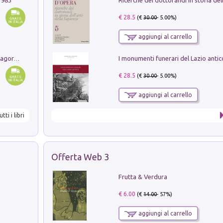
€ 28.5
(€
30.00
- 5.00%)
aggiungi al carrello
Pastori. Sguardi contemporanei tra il Lagorai e la pianura. Ediz. illustrata
€ 28.5
(€
30.00
- 5.00%)
aggiungi al carrello
utti i libri
Offerta Web 3
Frutta & Verdura
€ 6.00
(€
14.00
- 57%)
aggiungi al carrello