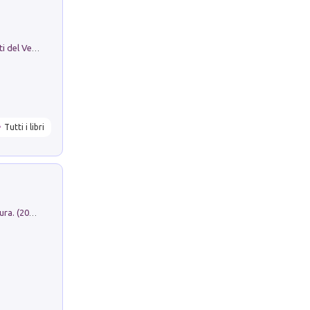
Le Epigrafi Della Valle Di Comino. Atti del Ventesimo Convegno Epigrafico Cominese
Tutti i libri
Dromos. Libro periodico di architettura. (2026). Vol. 15: Post-model