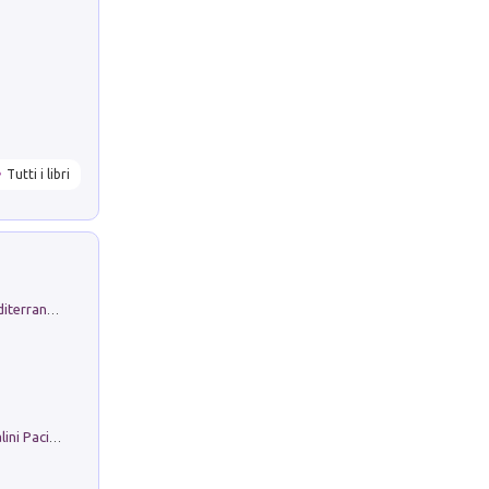
Tutti i libri
Byrsa. Scritti sull''Antico Oriente Mediterraneo. 45-46/2024
Il Filo Della Pace. Storia di Ezio Bartalini Pacifista