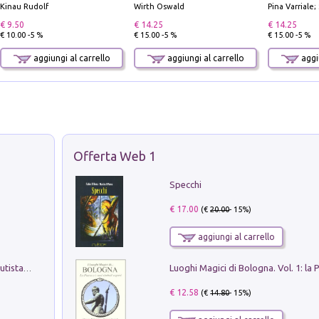
Kinau Rudolf
Wirth Oswald
Pina Varriale; 
€ 9.50
€ 14.25
€ 14.25
€ 10.00 -5 %
€ 15.00 -5 %
€ 15.00 -5 %
aggiungi al carrello
aggiungi al carrello
aggiu
Offerta Web 1
Specchi
€ 17.00
(€
20.00
- 15%)
aggiungi al carrello
Pietro Bellotti Detto Canaletty. Un Vedutista Veneziano nella Francia dell'Ancien Régime
€ 12.58
(€
14.80
- 15%)