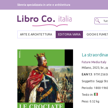
libreria specializzata in arte e architettura
ARTE E ARCHITETTURA
EDITORIA VARIA
GIOCHI E FUME
La straordinar
Future Media Italy
Milano, 2025; br., pp
EAN13
:
97912565
Soggetto: Saggi Sto
Periodo: 1800-196
Testo in:
Peso: 0.52 kg