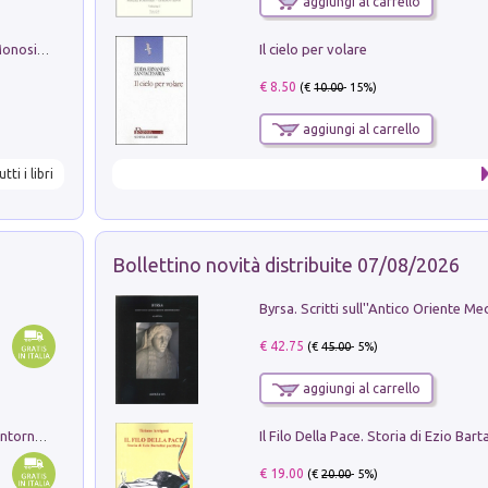
aggiungi al carrello
Il cielo per volare
La seduzione del gusto con Pipero & Monosilio
€ 8.50
(€
10.00
- 15%)
aggiungi al carrello
utti i libri
Bollettino novità distribuite 07/08/2026
€ 42.75
(€
45.00
- 5%)
aggiungi al carrello
Ruderi delle ville Romano Sabine nei dintorni di Poggio Mirteto. Illustrati dal dott.re prof.re cav.re Ercole Nardi regio ispettore degli scavi e monumenti. Anno 1885. Tavole e studio. Con 25 tavole fuori testo in cartella editoriale
€ 19.00
(€
20.00
- 5%)