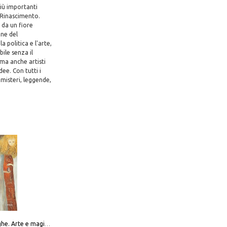
più importanti
 Rinascimento.
 da un fiore
ine del
 politica e l'arte,
bile senza il
 ma anche artisti
dee. Con tutti i
 misteri, leggende,
Amabili streghe. Arte e magie di Leonora Carrington e Remedios Varo