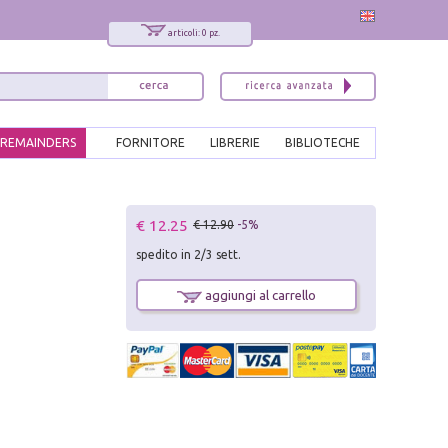
articoli: 0 pz.
REMAINDERS
FORNITORE
LIBRERIE
BIBLIOTECHE
x
€ 12.25
€ 12.90
-5%
Interessato ai nostri libri?
spedito in 2/3 sett.
Allora iscriviti alla nostra newsletter!
Sarai informato delle nostre novità, potrai
aggiungi al carrello
comunque cancellarti quando desideri.
modulo di iscrizione