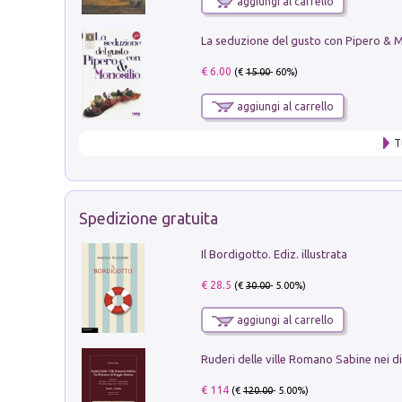
aggiungi al carrello
€ 6.00
(€
15.00
- 60%)
aggiungi al carrello
T
Spedizione gratuita
Il Bordigotto. Ediz. illustrata
€ 28.5
(€
30.00
- 5.00%)
aggiungi al carrello
€ 114
(€
120.00
- 5.00%)