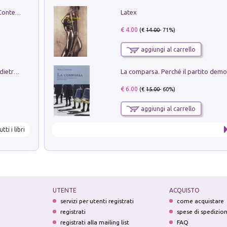
Latex
in alto! Livello A1. Con CD-Audio. Con Contenuto digitale per accesso on line
€ 4.00
(€
14.00
- 71%)
aggiungi al carrello
Conte e Mattarella. Sul palcoscenico e dietro le quinte del Quirinale. Un racconto sulle istituzioni
€ 6.00
(€
15.00
- 60%)
aggiungi al carrello
utti i libri
UTENTE
ACQUISTO
servizi per utenti registrati
come acquistare
registrati
spese di spedizio
registrati alla mailing list
FAQ