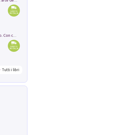
Ricerche dei dottorandi in storia dell'arte della Sapienza
I monumenti funerari del Lazio antico. Con cartella con tavole
Tutti i libri