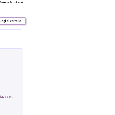
Serena Montesarchio
ngi al carrello
Luoghi Magici di Bologna. Vol. 1: la Piazza e i Suoi Simboli Segreti