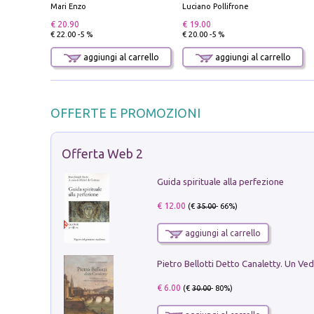
Mari Enzo
Luciano Pollifrone
€ 20.90
€ 19.00
€ 22.00 -5 %
€ 20.00 -5 %
aggiungi al carrello
aggiungi al carrello
OFFERTE E PROMOZIONI
Offerta Web 2
Guida spirituale alla perfezione
€ 12.00
(€
35.00
- 66%)
aggiungi al carrello
€ 6.00
(€
30.00
- 80%)