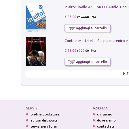
€ 26.50
(€
27.90
- 5%)
aggiungi al carrello
€ 19.00
(€
20.00
- 5%)
aggiungi al carrello
T
SERVIZI
AZIENDA
on-line bookstore
chi siamo
editori distribuiti
dove siamo
servizi per i librai
contattaci