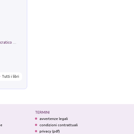
La comparsa. Perché il partito democratico non è mai nato
Tutti i libri
TERMINI
avvertenze legali
ne
condizioni contrattuali
privacy (pdf)