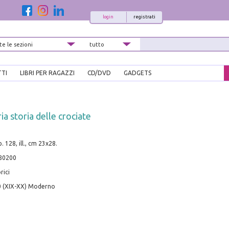
login
registrati
TTI
LIBRI PER RAGAZZI
CD/DVD
GADGETS
ia storia delle crociate
. 128, ill., cm 23x28.
80200
rici
0 (XIX-XX) Moderno