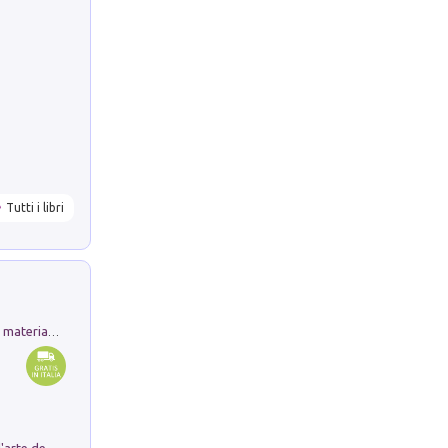
Tutti i libri
L'orientalizzante a Capua. Contesti e materiali dagli scavi di Werner Johannowsky nella necropoli di Fornaci. Nuova ediz.