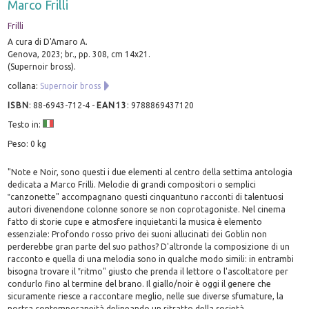
Marco Frilli
Frilli
A cura di D'Amaro A.
Genova, 2023; br., pp. 308, cm 14x21.
(Supernoir bross).
collana:
Supernoir bross
ISBN
:
88-6943-712-4
-
EAN13
:
9788869437120
Testo in:
Peso: 0 kg
"Note e Noir, sono questi i due elementi al centro della settima antologia
dedicata a Marco Frilli. Melodie di grandi compositori o semplici
‟canzonette" accompagnano questi cinquantuno racconti di talentuosi
autori divenendone colonne sonore se non coprotagoniste. Nel cinema
fatto di storie cupe e atmosfere inquietanti la musica è elemento
essenziale: Profondo rosso privo dei suoni allucinati dei Goblin non
perderebbe gran parte del suo pathos? D'altronde la composizione di un
racconto e quella di una melodia sono in qualche modo simili: in entrambi
bisogna trovare il ‟ritmo" giusto che prenda il lettore o l'ascoltatore per
condurlo fino al termine del brano. Il giallo/noir è oggi il genere che
sicuramente riesce a raccontare meglio, nelle sue diverse sfumature, la
nostra contemporaneità delineando un ritratto della società