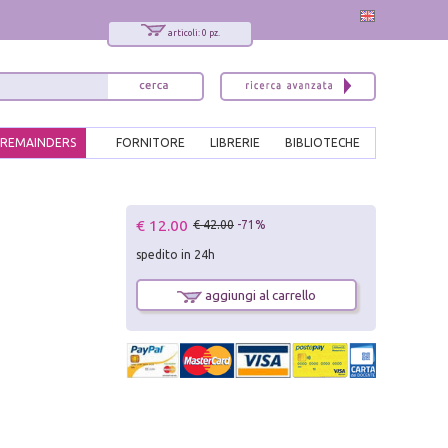
articoli: 0 pz.
REMAINDERS
FORNITORE
LIBRERIE
BIBLIOTECHE
x
€ 12.00
€ 42.00
-71%
Interessato ai nostri libri?
spedito in 24h
Allora iscriviti alla nostra newsletter!
Sarai informato delle nostre novità, potrai
aggiungi al carrello
comunque cancellarti quando desideri.
modulo di iscrizione