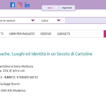
login
registrati
TTI
LIBRI PER RAGAZZI
CD/DVD
GADGETS
ache, Luoghi ed Identità in un Secolo di Cartoline
Bertolino e Eniro Mottura.
p. 224, ill. b/n e col.
-3
-
EAN13
:
9788889108192
a,Saggi Storici
0 (XIX-XX) Moderno