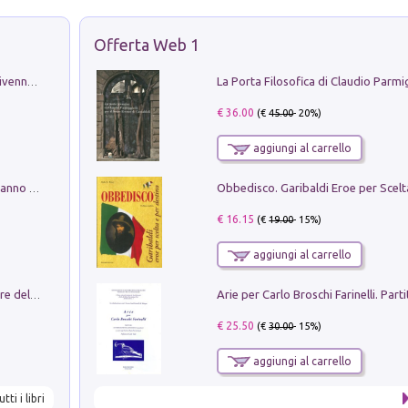
Offerta Web 1
Get the led out. Come i Led Zeppelin divennero la più grande band del mondo
€ 36.00
(€
45.00
- 20%)
aggiungi al carrello
Con questa faccia qui. Le canzoni che hanno fatto la storia di Ligabue
€ 16.15
(€
19.00
- 15%)
aggiungi al carrello
Klose dell'altro mondo. Miro il pescatore del goal
€ 25.50
(€
30.00
- 15%)
aggiungi al carrello
utti i libri