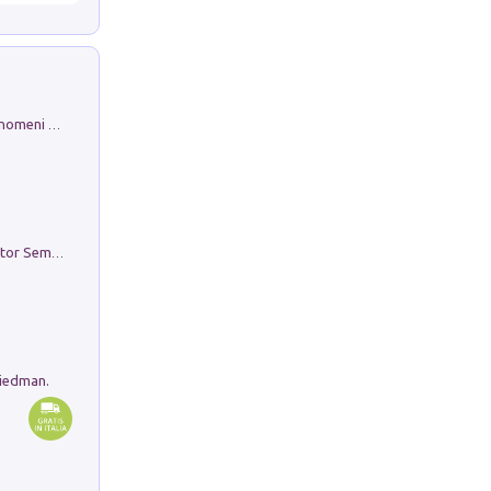
Luci e colori del cielo. Manuale sui fenomeni ottici che si verificano in atmosfera, nella scienza e nella storia: come osservarli e fotografarli
Genio ed epidemia. La storia del dottor Semmelweis, il Salvatore delle Madri
riedman.