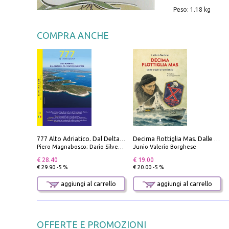
Peso: 1.18 kg
COMPRA ANCHE
777 Alto Adriatico. Dal Delta del Po a Capo Promontore. Con QR Code
Decima flottiglia Mas. Dalle origini all'armistizio
Piero Magnabosco; Dario Silvestro; Marco Sbrizzi
Junio Valerio Borghese
€ 28.40
€ 19.00
€ 29.90 -5 %
€ 20.00 -5 %
aggiungi al carrello
aggiungi al carrello
OFFERTE E PROMOZIONI