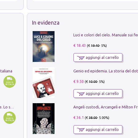
In evidenza
€ 18.43
(€
19.40
- 5%)
aggiungi al carrello
taliana
€ 9.50
(€
10.00
- 5%)
aggiungi al carrello
Angeli custodi, Arcangeli e Milton F
Santissima Trinità e divina proporzione. Lo studio della proporzione nell'arte come ricerca del mistero trinitario
€ 36.1
(€
38.00
- 5.00%)
aggiungi al carrello