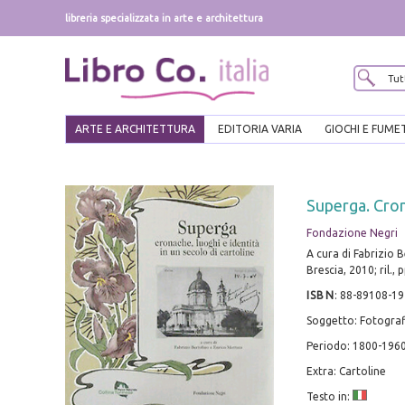
libreria specializzata in arte e architettura
ARTE E ARCHITETTURA
EDITORIA VARIA
GIOCHI E FUME
Superga. Cron
Fondazione Negri
A cura di Fabrizio 
Brescia, 2010; ril., p
ISBN
:
88-89108-19
Soggetto: Fotografi
Periodo: 1800-196
Extra: Cartoline
Testo in: