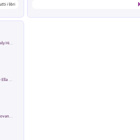
utti i libri
The Nicolas. Restoration Tales in a Family History
Fortunate Objects. Selections from the Ella Fontanals-Cisneros Collection. Objetos Afortunados. Selección de la Colección Ella Fontanals-Cisneros
Firenze nell'Ottocento nei disegni di Giovanni Ferruccio Moro (1859­1948)