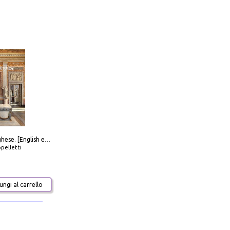
Galleria Borghese. [English edition]
pelletti
ngi al carrello