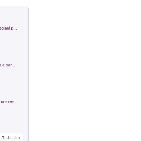
La Porta Filosofica di Claudio Parmiggiani per il Sacro Eremo di Camaldoli
Obbedisco. Garibaldi Eroe per Scelta e per Destino
Arie per Carlo Broschi Farinelli. Partiture con riduzione per clavicembalo (o pianoforte). Seconda serie. Vol. 5
Tutti i libri