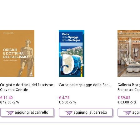
Origini e dottrina del fascismo
Carta delle spiagge della Sardegna. Con custodia
Giovanni Gentile
Francesca Cap
€ 11.40
€ 4.75
€ 59.85
€ 12.00 -5 %
€ 5.00 -5 %
€ 63.00 -5 %
aggiungi al carrello
aggiungi al carrello
aggiu