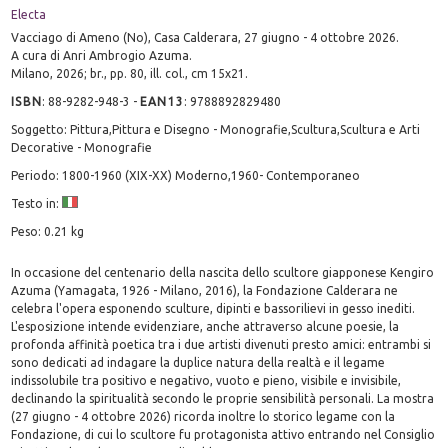
Electa
Vacciago di Ameno (No), Casa Calderara, 27 giugno - 4 ottobre 2026.
A cura di Anri Ambrogio Azuma.
Milano, 2026; br., pp. 80, ill. col., cm 15x21.
ISBN
:
88-9282-948-3
-
EAN13
:
9788892829480
Soggetto: Pittura,Pittura e Disegno - Monografie,Scultura,Scultura e Arti
Decorative - Monografie
Periodo: 1800-1960 (XIX-XX) Moderno,1960- Contemporaneo
Testo in:
Peso: 0.21 kg
In occasione del centenario della nascita dello scultore giapponese Kengiro
Azuma (Yamagata, 1926 - Milano, 2016), la Fondazione Calderara ne
celebra l'opera esponendo sculture, dipinti e bassorilievi in gesso inediti.
L'esposizione intende evidenziare, anche attraverso alcune poesie, la
profonda affinità poetica tra i due artisti divenuti presto amici: entrambi si
sono dedicati ad indagare la duplice natura della realtà e il legame
indissolubile tra positivo e negativo, vuoto e pieno, visibile e invisibile,
declinando la spiritualità secondo le proprie sensibilità personali. La mostra
(27 giugno - 4 ottobre 2026) ricorda inoltre lo storico legame con la
Fondazione, di cui lo scultore fu protagonista attivo entrando nel Consiglio