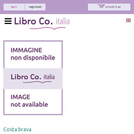
login
registrati
articoli: 0 pz.
Costa brava