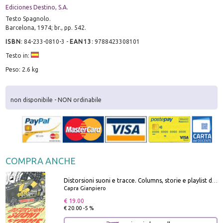
Ediciones Destino, S.A.
Testo Spagnolo.
Barcelona, 1974; br., pp. 542.
ISBN
:
84-233-0810-3
-
EAN13
:
9788423308101
Testo in:
Peso: 2.6 kg
non disponibile - NON ordinabile
COMPRA ANCHE
Distorsioni suoni e tracce. Columns, storie e playlist dalla scena hardcore punk italiana degli anni '90
Capra Gianpiero
€ 19.00
€ 20.00 -5 %