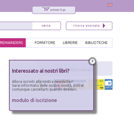
articoli: 0 pz.
REMAINDERS
FORNITORE
LIBRERIE
BIBLIOTECHE
x
Interessato ai nostri libri?
non disponibile - NON ordinabile
Allora iscriviti alla nostra newsletter!
Sarai informato delle nostre novità, potrai
comunque cancellarti quando desideri.
modulo di iscrizione