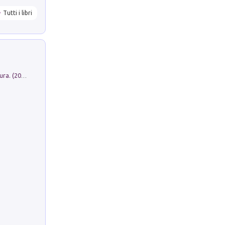
Tutti i libri
Dromos. Libro periodico di architettura. (2026). Vol. 15: Post-model