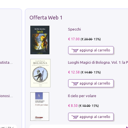
Offerta Web 1
Specchi
€ 17.00
(€
20.00
- 15%)
aggiungi al carrello
Pietro Bellotti Detto Canaletty. Un Vedutista Veneziano nella Francia dell'Ancien Régime
€ 12.58
(€
14.80
- 15%)
aggiungi al carrello
Il cielo per volare
La seduzione del gusto con Pipero & Monosilio
€ 8.50
(€
10.00
- 15%)
aggiungi al carrello