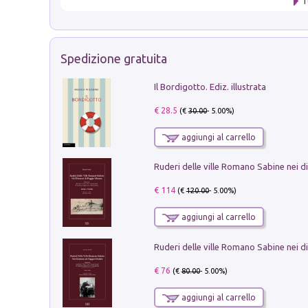
T
Spedizione gratuita
Il Bordigotto. Ediz. illustrata
€ 28.5
(€
30.00
- 5.00%)
aggiungi al carrello
€ 114
(€
120.00
- 5.00%)
aggiungi al carrello
€ 76
(€
80.00
- 5.00%)
aggiungi al carrello