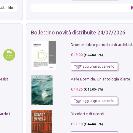
utti i libri
Bollettino novità distribuite 24/07/2026
€ 19.00
(€
20.00
- 5%)
aggiungi al carrello
Valle Bormida. Un'antologia d'arte
Memorial Santa Giulia. Sculture per la resistenza Monchio di Palagano
€ 14.25
(€
15.00
- 5%)
aggiungi al carrello
Di colori e di ricordi
Sofiana. In Sicilia centro-meridionale (tardo III-metà IX secolo d.C.): dall'agro-town tardo-imperiale al villaggio medio-bizantino. Nuova ediz.
€ 17.10
(€
18.00
- 5%)