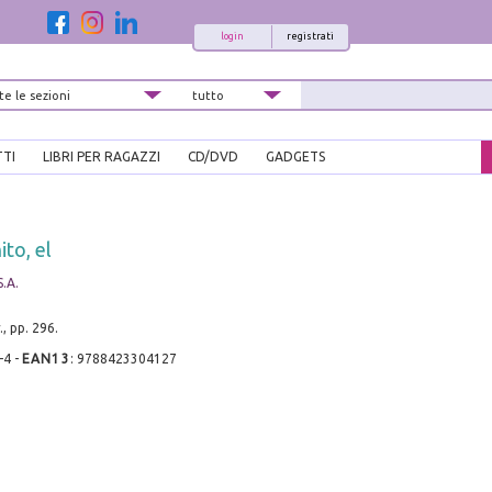
login
registrati
TTI
LIBRI PER RAGAZZI
CD/DVD
GADGETS
ito, el
S.A.
, pp. 296.
-4
-
EAN13
:
9788423304127