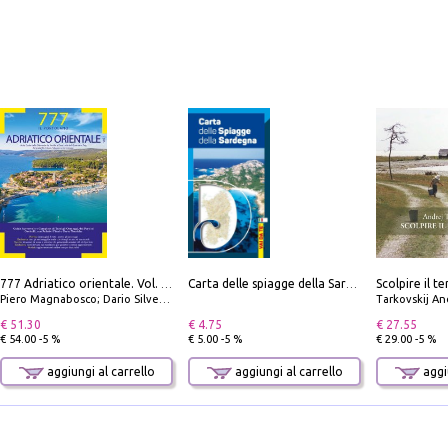
777 Adriatico orientale. Vol. 1: Istria, Costa della Dalmazia da Smrika a Zara, Isole del Quarnaro, Pag, Arcipelaghi di Zara, Sibenico e Incoronate
Carta delle spiagge della Sardegna. Con custodia
Piero Magnabosco; Dario Silvestro; Marco Sbrizzi
Tarkovskij An
€ 51.30
€ 4.75
€ 27.55
€ 54.00 -5 %
€ 5.00 -5 %
€ 29.00 -5 %
aggiungi al carrello
aggiungi al carrello
aggiu