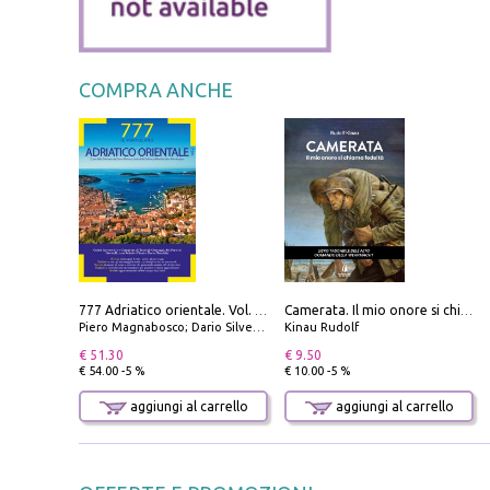
COMPRA ANCHE
777 Adriatico orientale. Vol. 2: Costa della Dalmazia da Zara a Molunat, Isole della Dalmazia Meridionale e Montenegro
Camerata. Il mio onore si chiama fedeltà
Piero Magnabosco; Dario Silvestro; Marco Sbrizzi
Kinau Rudolf
€ 51.30
€ 9.50
€ 54.00 -5 %
€ 10.00 -5 %
aggiungi al carrello
aggiungi al carrello