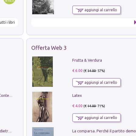
aggiungi al carrello
utti i libri
Offerta Web 3
Frutta & Verdura
€ 6.00
(€
14.00
- 57%)
aggiungi al carrello
Latex
in alto! Livello A1. Con CD-Audio. Con Contenuto digitale per accesso on line
€ 4.00
(€
14.00
- 71%)
aggiungi al carrello
Conte e Mattarella. Sul palcoscenico e dietro le quinte del Quirinale. Un racconto sulle istituzioni