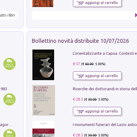
aggiungi al carrello
utti i libri
Bollettino novità distribuite 10/07/2026
€ 57
(€
60.00
- 5.00%)
aggiungi al carrello
1983
€ 28.5
(€
30.00
- 5.00%)
aggiungi al carrello
Pastori. Sguardi contemporanei tra il Lagorai e la pianura. Ediz. illustrata
€ 28.5
(€
30.00
- 5.00%)