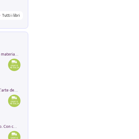
Tutti i libri
L'orientalizzante a Capua. Contesti e materiali dagli scavi di Werner Johannowsky nella necropoli di Fornaci. Nuova ediz.
Ricerche dei dottorandi in storia dell'arte della Sapienza
I monumenti funerari del Lazio antico. Con cartella con tavole