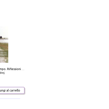
Scolpire il tempo. Riflessioni sul cinema.
drej
ngi al carrello