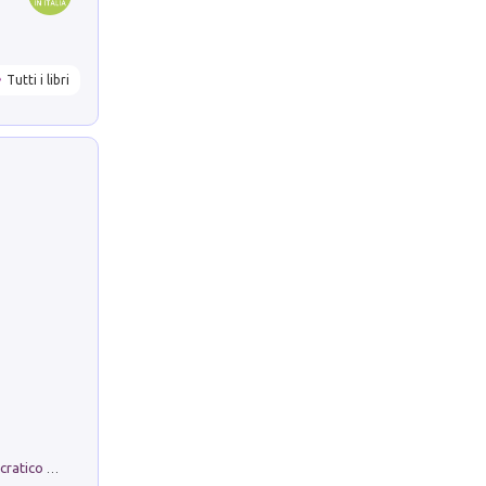
Tutti i libri
La comparsa. Perché il partito democratico non è mai nato