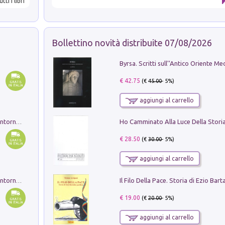
utti i libri
Bollettino novità distribuite 07/08/2026
€ 42.75
(€
45.00
- 5%)
aggiungi al carrello
Ruderi delle ville Romano Sabine nei dintorni di Poggio Mirteto. Illustrati dal dott.re prof.re cav.re Ercole Nardi regio ispettore degli scavi e monumenti. Anno 1885. Tavole e studio. Con 25 tavole fuori testo in cartella editoriale
€ 28.50
(€
30.00
- 5%)
aggiungi al carrello
Ruderi delle ville Romano Sabine nei dintorni di Poggio Mirteto. Illustrati dal dott.re prof.re cav.re Ercole Nardi regio ispettore degli scavi e monumenti. Anno 1885
€ 19.00
(€
20.00
- 5%)
aggiungi al carrello