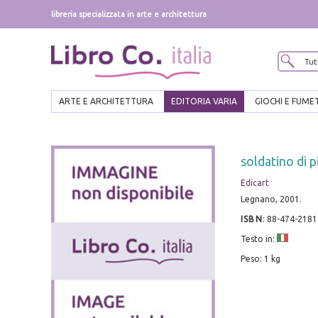
libreria specializzata in arte e architettura
ARTE E ARCHITETTURA
EDITORIA VARIA
GIOCHI E FUME
soldatino di p
Edicart
Legnano, 2001.
ISBN
:
88-474-2181
Testo in:
Peso: 1 kg