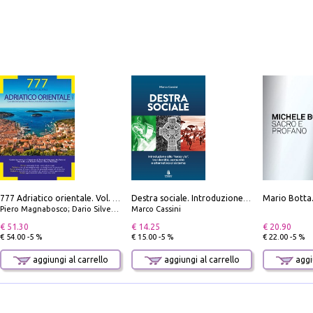
777 Adriatico orientale. Vol. 2: Costa della Dalmazia da Zara a Molunat, Isole della Dalmazia Meridionale e Montenegro
Destra sociale. Introduzione alla «terza via», tra identità, comunità e alternativa al sistema
Piero Magnabosco; Dario Silvestro; Marco Sbrizzi
Marco Cassini
€ 51.30
€ 14.25
€ 20.90
€ 54.00 -5 %
€ 15.00 -5 %
€ 22.00 -5 %
aggiungi al carrello
aggiungi al carrello
aggiu