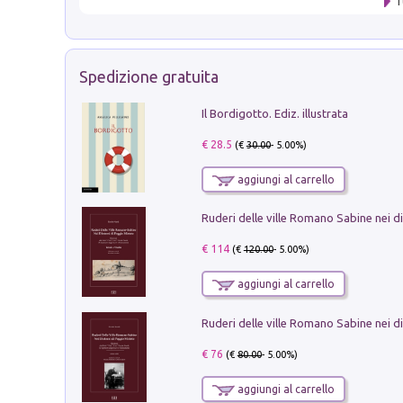
T
Spedizione gratuita
Il Bordigotto. Ediz. illustrata
€ 28.5
(€
30.00
- 5.00%)
aggiungi al carrello
€ 114
(€
120.00
- 5.00%)
aggiungi al carrello
€ 76
(€
80.00
- 5.00%)
aggiungi al carrello