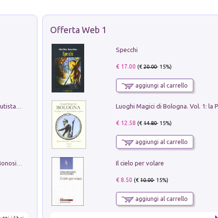
Offerta Web 1
Specchi
€ 17.00
(€
20.00
- 15%)
aggiungi al carrello
Pietro Bellotti Detto Canaletty. Un Vedutista Veneziano nella Francia dell'Ancien Régime
€ 12.58
(€
14.80
- 15%)
aggiungi al carrello
Il cielo per volare
La seduzione del gusto con Pipero & Monosilio
€ 8.50
(€
10.00
- 15%)
aggiungi al carrello