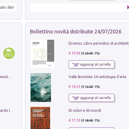
utti i libri
Bollettino novità distribuite 24/07/2026
€ 19.00
(€
20.00
- 5%)
aggiungi al carrello
Valle Bormida. Un'antologia d'arte
Memorial Santa Giulia. Sculture per la resistenza Monchio di Palagano
€ 14.25
(€
15.00
- 5%)
aggiungi al carrello
Di colori e di ricordi
Sofiana. In Sicilia centro-meridionale (tardo III-metà IX secolo d.C.): dall'agro-town tardo-imperiale al villaggio medio-bizantino. Nuova ediz.
€ 17.10
(€
18.00
- 5%)