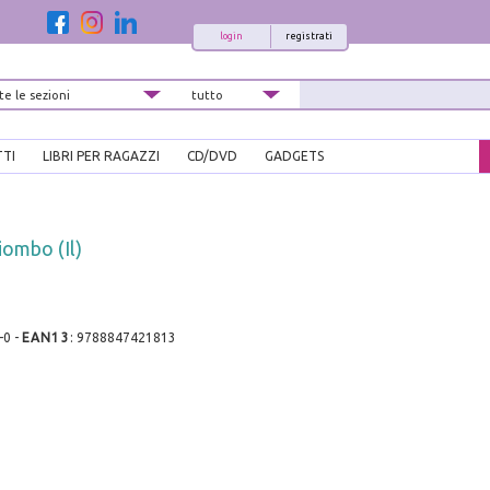
login
registrati
TTI
LIBRI PER RAGAZZI
CD/DVD
GADGETS
iombo (Il)
-0
-
EAN13
:
9788847421813