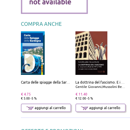
COMPRA ANCHE
Carta delle spiagge della Sardegna. Con custodia
La dottrina del fascismo. E i documenti ufficiali dal 1919 al 1945
Gentile Giovanni;Mussolini Benito
€ 4.75
€ 11.40
€ 5.00 -5 %
€ 12.00 -5 %
aggiungi al carrello
aggiungi al carrello