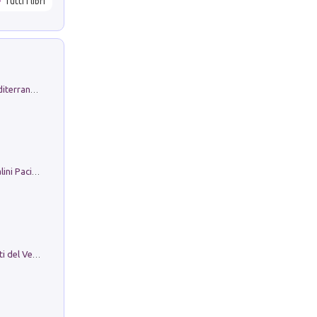
Tutti i libri
Byrsa. Scritti sull''Antico Oriente Mediterraneo. 45-46/2024
Il Filo Della Pace. Storia di Ezio Bartalini Pacifista
Le Epigrafi Della Valle Di Comino. Atti del Ventesimo Convegno Epigrafico Cominese