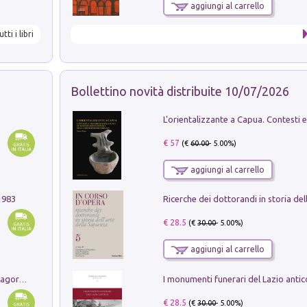
aggiungi al carrello
utti i libri
Bollettino novità distribuite 10/07/2026
€ 57
(€
60.00
- 5.00%)
aggiungi al carrello
1983
€ 28.5
(€
30.00
- 5.00%)
aggiungi al carrello
Pastori. Sguardi contemporanei tra il Lagorai e la pianura. Ediz. illustrata
€ 28.5
(€
30.00
- 5.00%)