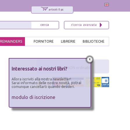
articoli: 0 pz.
REMAINDERS
FORNITORE
LIBRERIE
BIBLIOTECHE
x
Interessato ai nostri libri?
non disponibile - NON ordinabile
Allora iscriviti alla nostra newsletter!
Sarai informato delle nostre novità, potrai
comunque cancellarti quando desideri.
modulo di iscrizione