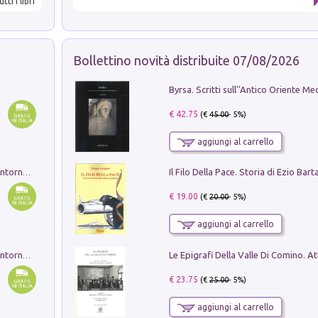
utti i libri
Bollettino novità distribuite 07/08/2026
€ 42.75
(€
45.00
- 5%)
aggiungi al carrello
Ruderi delle ville Romano Sabine nei dintorni di Poggio Mirteto. Illustrati dal dott.re prof.re cav.re Ercole Nardi regio ispettore degli scavi e monumenti. Anno 1885. Tavole e studio. Con 25 tavole fuori testo in cartella editoriale
€ 19.00
(€
20.00
- 5%)
aggiungi al carrello
Ruderi delle ville Romano Sabine nei dintorni di Poggio Mirteto. Illustrati dal dott.re prof.re cav.re Ercole Nardi regio ispettore degli scavi e monumenti. Anno 1885
€ 23.75
(€
25.00
- 5%)
aggiungi al carrello