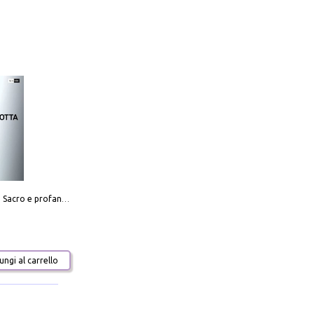
Mario Botta. Sacro e profano-Sacred and profane
ngi al carrello