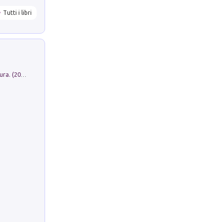
Tutti i libri
Dromos. Libro periodico di architettura. (2026). Vol. 15: Post-model