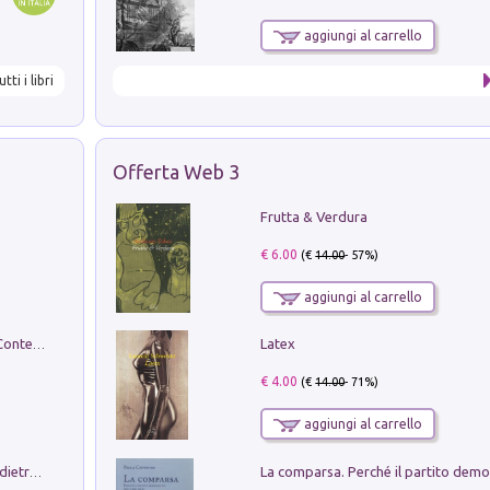
aggiungi al carrello
utti i libri
Offerta Web 3
Frutta & Verdura
€ 6.00
(€
14.00
- 57%)
aggiungi al carrello
Latex
in alto! Livello A1. Con CD-Audio. Con Contenuto digitale per accesso on line
€ 4.00
(€
14.00
- 71%)
aggiungi al carrello
Conte e Mattarella. Sul palcoscenico e dietro le quinte del Quirinale. Un racconto sulle istituzioni