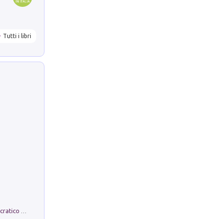
Tutti i libri
La comparsa. Perché il partito democratico non è mai nato