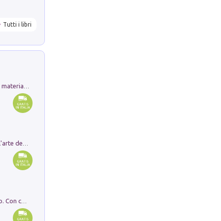
Tutti i libri
L'orientalizzante a Capua. Contesti e materiali dagli scavi di Werner Johannowsky nella necropoli di Fornaci. Nuova ediz.
Ricerche dei dottorandi in storia dell'arte della Sapienza
I monumenti funerari del Lazio antico. Con cartella con tavole