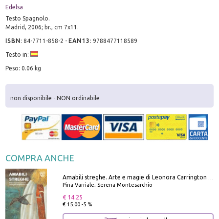
Edelsa
Testo Spagnolo.
Madrid, 2006; br., cm 7x11.
ISBN
:
84-7711-858-2
-
EAN13
:
9788477118589
Testo in:
Peso: 0.06 kg
non disponibile - NON ordinabile
COMPRA ANCHE
Amabili streghe. Arte e magie di Leonora Carrington e Remedios Varo
Pina Varriale; Serena Montesarchio
€ 14.25
€ 15.00 -5 %