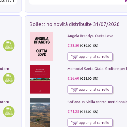
utti i libri
Bollettino novità distribuite 31/07/2026
Angela Brandys. Outta Love
€ 28.50
(€
30.00
- 5%)
aggiungi al carrello
Ruderi delle ville Romano Sabine nei dintorni di Poggio Mirteto. Illustrati dal dott.re prof.re cav.re Ercole Nardi regio ispettore degli scavi e monumenti. Anno 1885. Tavole e studio. Con 25 tavole fuori testo in cartella editoriale
€ 26.60
(€
28.00
- 5%)
aggiungi al carrello
Ruderi delle ville Romano Sabine nei dintorni di Poggio Mirteto. Illustrati dal dott.re prof.re cav.re Ercole Nardi regio ispettore degli scavi e monumenti. Anno 1885
€ 71.25
(€
75.00
- 5%)
aggiungi al carrello