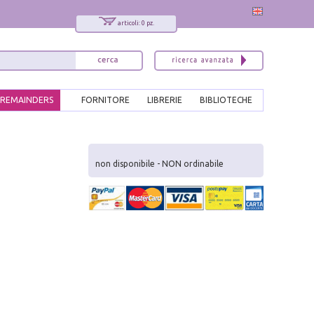
articoli: 0 pz.
REMAINDERS
FORNITORE
LIBRERIE
BIBLIOTECHE
x
Interessato ai nostri libri?
non disponibile - NON ordinabile
Allora iscriviti alla nostra newsletter!
Sarai informato delle nostre novità, potrai
comunque cancellarti quando desideri.
modulo di iscrizione