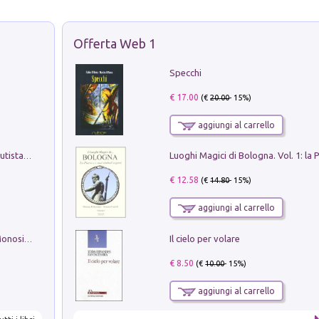
Offerta Web 1
Specchi
€ 17.00
(€
20.00
- 15%)
aggiungi al carrello
Pietro Bellotti Detto Canaletty. Un Vedutista Veneziano nella Francia dell'Ancien Régime
€ 12.58
(€
14.80
- 15%)
aggiungi al carrello
Il cielo per volare
La seduzione del gusto con Pipero & Monosilio
€ 8.50
(€
10.00
- 15%)
aggiungi al carrello