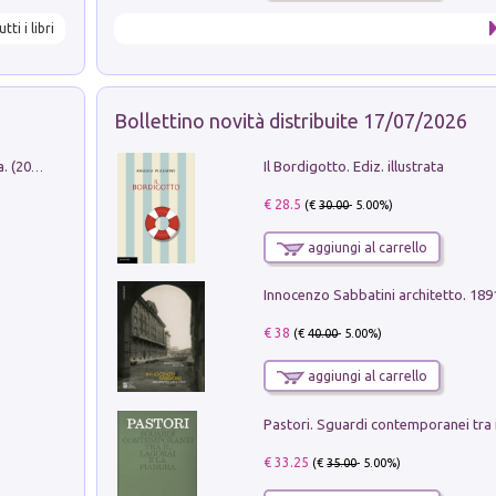
utti i libri
Bollettino novità distribuite 17/07/2026
Il Bordigotto. Ediz. illustrata
Dromos. Libro periodico di architettura. (2026). Vol. 15: Post-model
€ 28.5
(€
30.00
- 5.00%)
aggiungi al carrello
Innocenzo Sabbatini architetto. 18
€ 38
(€
40.00
- 5.00%)
aggiungi al carrello
€ 33.25
(€
35.00
- 5.00%)