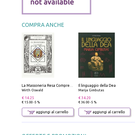
COMPRA ANCHE
Il linguaggio della Dea
La Massoneria Resa Comprensibile ai Suoi Adepti. Vol. 3: il Maestro.
Wirth Oswald
Marija Gimbutas
€ 14.25
€ 34.20
€ 15.00 -5 %
€ 36.00 -5 %
aggiungi al carrello
aggiungi al carrello