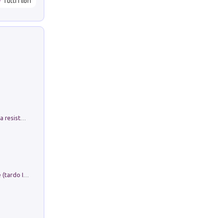
Tutti i libri
Memorial Santa Giulia. Sculture per la resistenza Monchio di Palagano
Sofiana. In Sicilia centro-meridionale (tardo III-metà IX secolo d.C.): dall'agro-town tardo-imperiale al villaggio medio-bizantino. Nuova ediz.