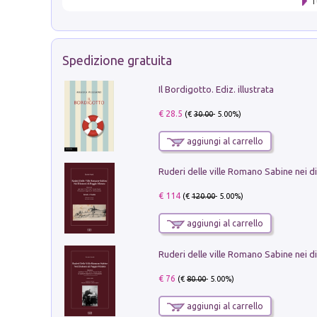
T
Spedizione gratuita
Il Bordigotto. Ediz. illustrata
€ 28.5
(€
30.00
- 5.00%)
aggiungi al carrello
€ 114
(€
120.00
- 5.00%)
aggiungi al carrello
€ 76
(€
80.00
- 5.00%)
aggiungi al carrello