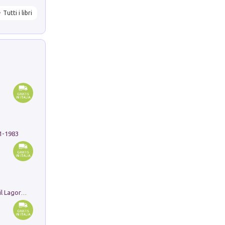
Tutti i libri
91-1983
Pastori. Sguardi contemporanei tra il Lagorai e la pianura. Ediz. illustrata