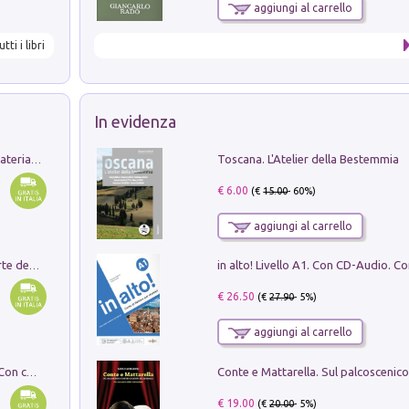
aggiungi al carrello
utti i libri
In evidenza
Toscana. L'Atelier della Bestemmia
L'orientalizzante a Capua. Contesti e materiali dagli scavi di Werner Johannowsky nella necropoli di Fornaci. Nuova ediz.
€ 6.00
(€
15.00
- 60%)
aggiungi al carrello
Ricerche dei dottorandi in storia dell'arte della Sapienza
€ 26.50
(€
27.90
- 5%)
aggiungi al carrello
I monumenti funerari del Lazio antico. Con cartella con tavole
€ 19.00
(€
20.00
- 5%)