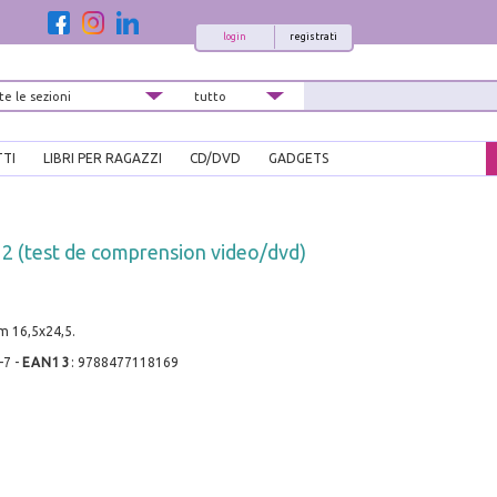
login
registrati
TTI
LIBRI PER RAGAZZI
CD/DVD
GADGETS
s 2 (test de comprension video/dvd)
cm 16,5x24,5.
-7
-
EAN13
:
9788477118169