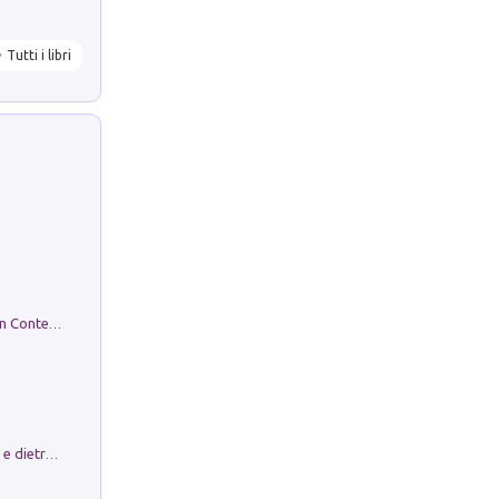
Tutti i libri
in alto! Livello A1. Con CD-Audio. Con Contenuto digitale per accesso on line
Conte e Mattarella. Sul palcoscenico e dietro le quinte del Quirinale. Un racconto sulle istituzioni