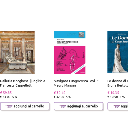
Le donne di 
Galleria Borghese. [English edition]
Navigare Lungocosta. Vol. 5: Corsica e Sardegna
Francesca Cappelletti
Mauro Mancini
Bruna Bertol
€ 59.85
€ 30.40
€ 10.35
€ 63.00 -5 %
€ 32.00 -5 %
€ 10.90 -5 %
aggiungi al carrello
aggiungi al carrello
aggiu