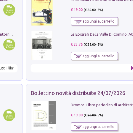
€ 19.00
(€
20.00
- 5%)
aggiungi al carrello
Ruderi delle ville Romano Sabine nei dintorni di Poggio Mirteto. Illustrati dal dott.re prof.re cav.re Ercole Nardi regio ispettore degli scavi e monumenti. Anno 1885
€ 23.75
(€
25.00
- 5%)
aggiungi al carrello
utti i libri
Bollettino novità distribuite 24/07/2026
€ 19.00
(€
20.00
- 5%)
aggiungi al carrello