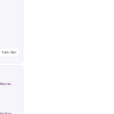
Tutti i libri
Byrsa. Scritti sull''Antico Oriente Mediterraneo. 45-46/2024
Il Filo Della Pace. Storia di Ezio Bartalini Pacifista