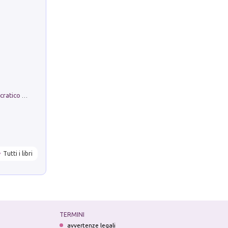
La comparsa. Perché il partito democratico non è mai nato
Tutti i libri
TERMINI
avvertenze legali