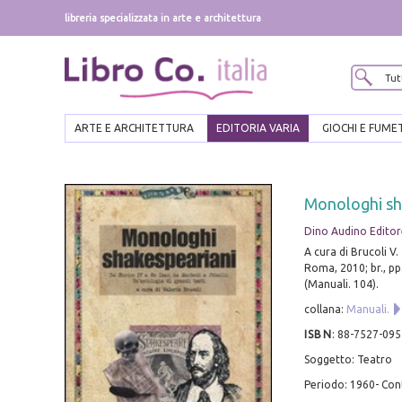
libreria specializzata in arte e architettura
ARTE E ARCHITETTURA
EDITORIA VARIA
GIOCHI E FUME
Monologhi sh
Dino Audino Editor
A cura di Brucoli V.
Roma, 2010; br., pp
(Manuali. 104).
collana:
Manuali.
ISBN
:
88-7527-095
Soggetto: Teatro
Periodo: 1960- C