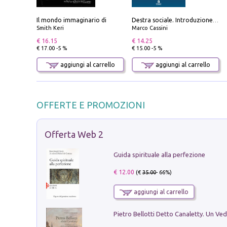
Il mondo immaginario di
Destra sociale. Introduzione alla «terza via», tra identità, comunità e alternativa al sistema
Smith Keri
Marco Cassini
€ 16.15
€ 14.25
€ 17.00 -5 %
€ 15.00 -5 %
aggiungi al carrello
aggiungi al carrello
OFFERTE E PROMOZIONI
Offerta Web 2
Guida spirituale alla perfezione
€ 12.00
(€
35.00
- 66%)
aggiungi al carrello