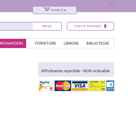
articoli: 0 pz.
REMAINDERS
FORNITORE
LIBRERIE
BIBLIOTECHE
x
Interessato ai nostri libri?
difficilmente reperibile - NON ordinabile
Allora iscriviti alla nostra newsletter!
Sarai informato delle nostre novità, potrai
comunque cancellarti quando desideri.
modulo di iscrizione