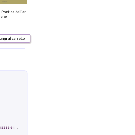
Carlo Scarpa. Poetica dell'arredo. Tavoli e sedie-Poetics of furniture. Tables and chairs. Ediz. bilingue
frone
ngi al carrello
Luoghi Magici di Bologna. Vol. 1: la Piazza e i Suoi Simboli Segreti