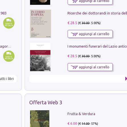
aggiungi al carrello
1983
€ 28.5
(€
30.00
- 5.00%)
aggiungi al carrello
Pastori. Sguardi contemporanei tra il Lagorai e la pianura. Ediz. illustrata
€ 28.5
(€
30.00
- 5.00%)
aggiungi al carrello
utti i libri
Offerta Web 3
Frutta & Verdura
€ 6.00
(€
14.00
- 57%)