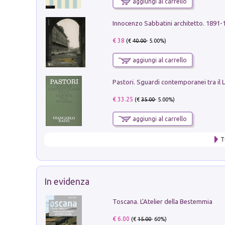
aggiungi al carrello
Innocenzo Sabbatini architetto. 1891-
€ 38
(€
40.00
- 5.00%)
aggiungi al carrello
€ 33.25
(€
35.00
- 5.00%)
aggiungi al carrello
T
In evidenza
Toscana. L'Atelier della Bestemmia
€ 6.00
(€
15.00
- 60%)