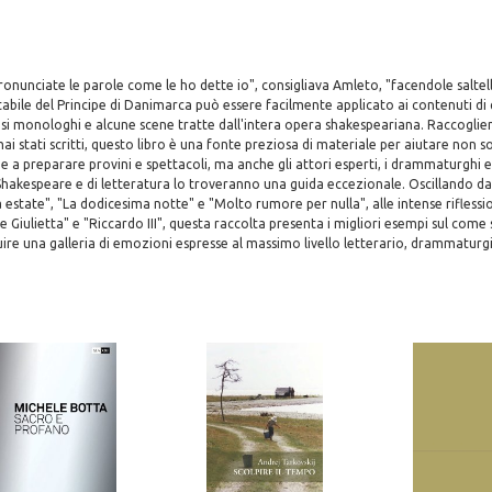
nunciate le parole come le ho dette io", consigliava Amleto, "facendole saltellar
abile del Principe di Danimarca può essere facilmente applicato ai contenuti di
si monologhi e alcune scene tratte dall'intera opera shakespeariana. Raccoglien
mai stati scritti, questo libro è una fonte preziosa di materiale per aiutare non 
e a preparare provini e spettacoli, ma anche gli attori esperti, i drammaturghi e 
 Shakespeare e di letteratura lo troveranno una guida eccezionale. Oscillando dal
estate", "La dodicesima notte" e "Molto rumore per nulla", alle intense riflessi
 Giulietta" e "Riccardo III", questa raccolta presenta i migliori esempi sul come 
ire una galleria di emozioni espresse al massimo livello letterario, drammaturg