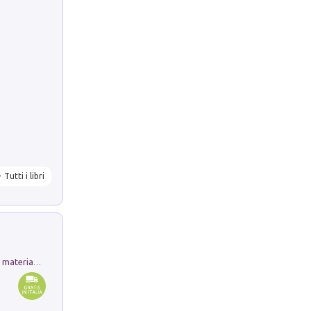
Tutti i libri
L'orientalizzante a Capua. Contesti e materiali dagli scavi di Werner Johannowsky nella necropoli di Fornaci. Nuova ediz.