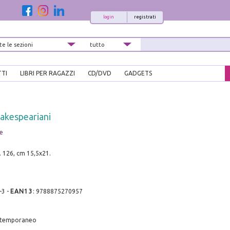
login
registrati
TTI
LIBRI PER RAGAZZI
CD/DVD
GADGETS
akespeariani
e
. 126, cm 15,5x21.
-3
-
EAN13
:
9788875270957
ontemporaneo