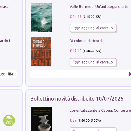
Valle Bormida. Un'antologia d'arte
Memorial Santa Giulia. Sculture per la resistenza Monchio di Palagano
€ 14.25
(€
15.00
- 5%)
aggiungi al carrello
Di colori e di ricordi
Sofiana. In Sicilia centro-meridionale (tardo III-metà IX secolo d.C.): dall'agro-town tardo-imperiale al villaggio medio-bizantino. Nuova ediz.
€ 17.10
(€
18.00
- 5%)
aggiungi al carrello
utti i libri
Bollettino novità distribuite 10/07/2026
€ 57
(€
60.00
- 5.00%)