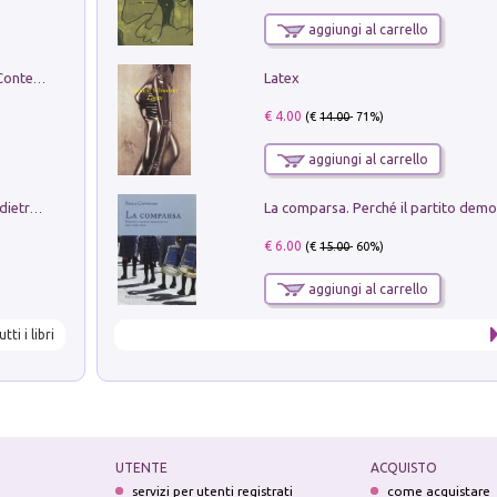
aggiungi al carrello
Latex
in alto! Livello A1. Con CD-Audio. Con Contenuto digitale per accesso on line
€ 4.00
(€
14.00
- 71%)
aggiungi al carrello
Conte e Mattarella. Sul palcoscenico e dietro le quinte del Quirinale. Un racconto sulle istituzioni
€ 6.00
(€
15.00
- 60%)
aggiungi al carrello
utti i libri
UTENTE
ACQUISTO
servizi per utenti registrati
come acquistare