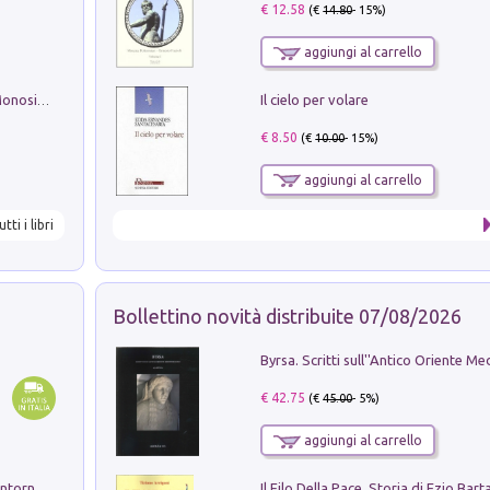
€ 12.58
(€
14.80
- 15%)
aggiungi al carrello
Il cielo per volare
La seduzione del gusto con Pipero & Monosilio
€ 8.50
(€
10.00
- 15%)
aggiungi al carrello
utti i libri
Bollettino novità distribuite 07/08/2026
€ 42.75
(€
45.00
- 5%)
aggiungi al carrello
Ruderi delle ville Romano Sabine nei dintorni di Poggio Mirteto. Illustrati dal dott.re prof.re cav.re Ercole Nardi regio ispettore degli scavi e monumenti. Anno 1885. Tavole e studio. Con 25 tavole fuori testo in cartella editoriale