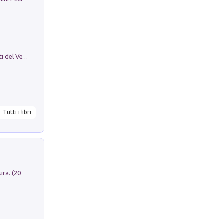
Le Epigrafi Della Valle Di Comino. Atti del Ventesimo Convegno Epigrafico Cominese
Tutti i libri
Dromos. Libro periodico di architettura. (2026). Vol. 15: Post-model