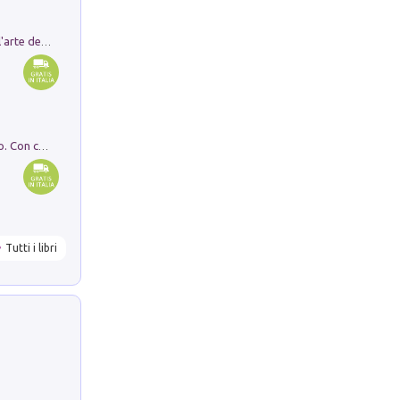
Ricerche dei dottorandi in storia dell'arte della Sapienza
I monumenti funerari del Lazio antico. Con cartella con tavole
Tutti i libri