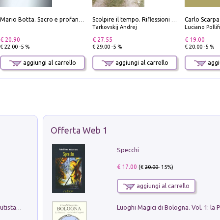
Mario Botta. Sacro e profano-Sacred and profane
Scolpire il tempo. Riflessioni sul cinema.
Tarkovskij Andrej
Luciano Polli
€ 20.90
€ 27.55
€ 19.00
€ 22.00 -5 %
€ 29.00 -5 %
€ 20.00 -5 %
aggiungi al carrello
aggiungi al carrello
aggiu
Offerta Web 1
Specchi
€ 17.00
(€
20.00
- 15%)
aggiungi al carrello
Pietro Bellotti Detto Canaletty. Un Vedutista Veneziano nella Francia dell'Ancien Régime