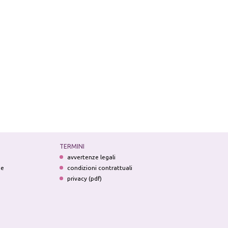
TERMINI
avvertenze legali
ne
condizioni contrattuali
privacy (pdf)