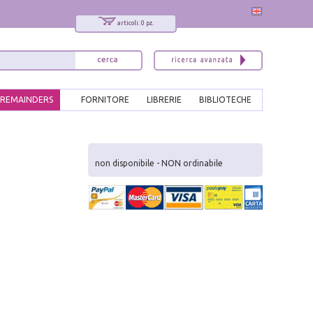
articoli: 0 pz.
REMAINDERS
FORNITORE
LIBRERIE
BIBLIOTECHE
x
Interessato ai nostri libri?
non disponibile - NON ordinabile
Allora iscriviti alla nostra newsletter!
Sarai informato delle nostre novità, potrai
comunque cancellarti quando desideri.
modulo di iscrizione