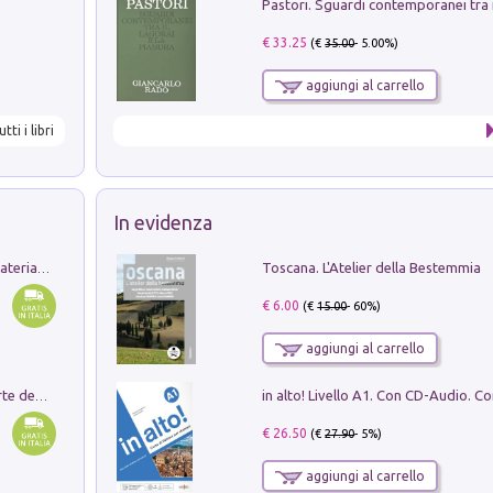
€ 33.25
(€
35.00
- 5.00%)
aggiungi al carrello
utti i libri
In evidenza
Toscana. L'Atelier della Bestemmia
L'orientalizzante a Capua. Contesti e materiali dagli scavi di Werner Johannowsky nella necropoli di Fornaci. Nuova ediz.
€ 6.00
(€
15.00
- 60%)
aggiungi al carrello
Ricerche dei dottorandi in storia dell'arte della Sapienza
€ 26.50
(€
27.90
- 5%)
aggiungi al carrello