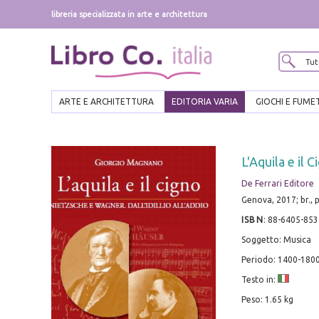
libreria specializzata in arte e architettura
ARTE E ARCHITETTURA
EDITORIA VARIA
GIOCHI E FUME
L'Aquila e il 
De Ferrari Editore
Genova, 2017; br., p
ISBN
:
88-6405-853
Soggetto: Musica
Periodo: 1400-1800
Testo in:
Peso: 1.65 kg