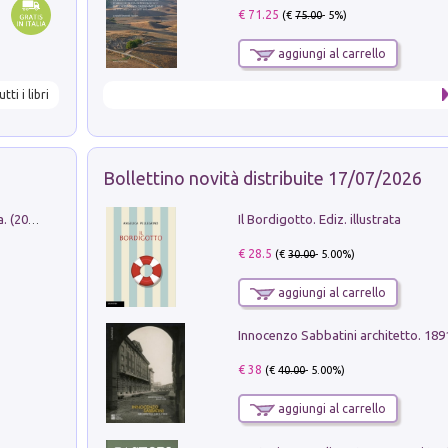
€ 71.25
(€
75.00
- 5%)
aggiungi al carrello
utti i libri
Bollettino novità distribuite 17/07/2026
Il Bordigotto. Ediz. illustrata
Dromos. Libro periodico di architettura. (2026). Vol. 15: Post-model
€ 28.5
(€
30.00
- 5.00%)
aggiungi al carrello
Innocenzo Sabbatini architetto. 18
€ 38
(€
40.00
- 5.00%)
aggiungi al carrello