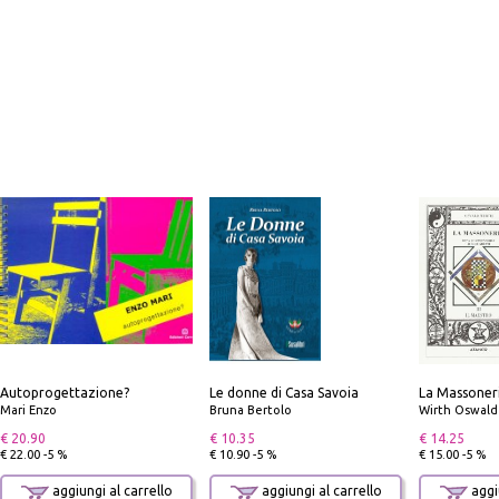
Autoprogettazione?
Le donne di Casa Savoia
Mari Enzo
Bruna Bertolo
Wirth Oswald
€ 20.90
€ 10.35
€ 14.25
€ 22.00 -5 %
€ 10.90 -5 %
€ 15.00 -5 %
aggiungi al carrello
aggiungi al carrello
aggiu