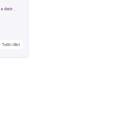
Conte e Mattarella. Sul palcoscenico e dietro le quinte del Quirinale. Un racconto sulle istituzioni
Tutti i libri