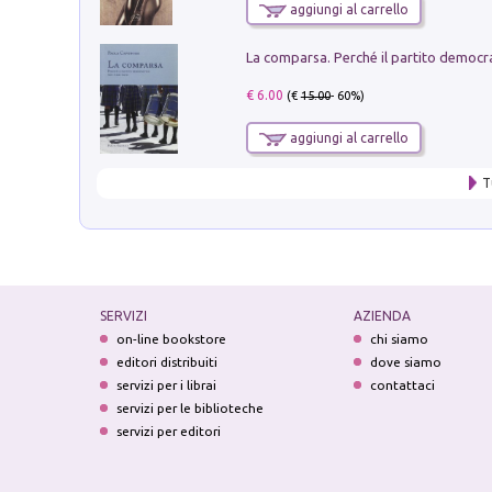
aggiungi al carrello
€ 6.00
(€
15.00
- 60%)
aggiungi al carrello
T
SERVIZI
AZIENDA
on-line bookstore
chi siamo
editori distribuiti
dove siamo
servizi per i librai
contattaci
servizi per le biblioteche
servizi per editori