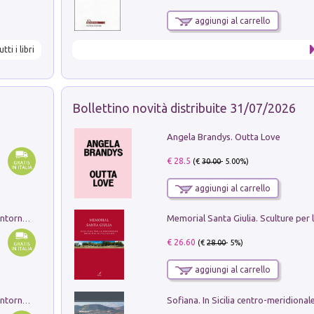
aggiungi al carrello
utti i libri
Bollettino novità distribuite 31/07/2026
Angela Brandys. Outta Love
€ 28.5
(€
30.00
- 5.00%)
aggiungi al carrello
Ruderi delle ville Romano Sabine nei dintorni di Poggio Mirteto. Illustrati dal dott.re prof.re cav.re Ercole Nardi regio ispettore degli scavi e monumenti. Anno 1885. Tavole e studio. Con 25 tavole fuori testo in cartella editoriale
€ 26.60
(€
28.00
- 5%)
aggiungi al carrello
Ruderi delle ville Romano Sabine nei dintorni di Poggio Mirteto. Illustrati dal dott.re prof.re cav.re Ercole Nardi regio ispettore degli scavi e monumenti. Anno 1885