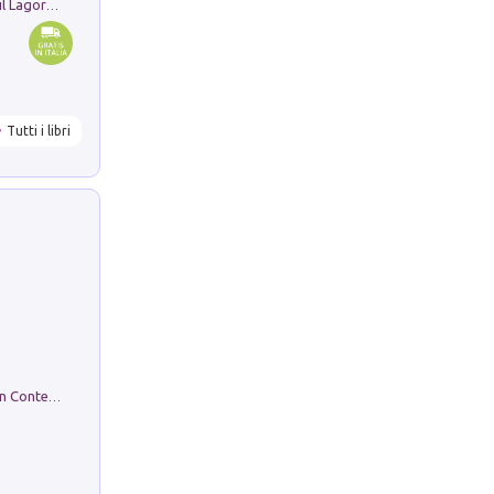
Pastori. Sguardi contemporanei tra il Lagorai e la pianura. Ediz. illustrata
Tutti i libri
in alto! Livello A1. Con CD-Audio. Con Contenuto digitale per accesso on line