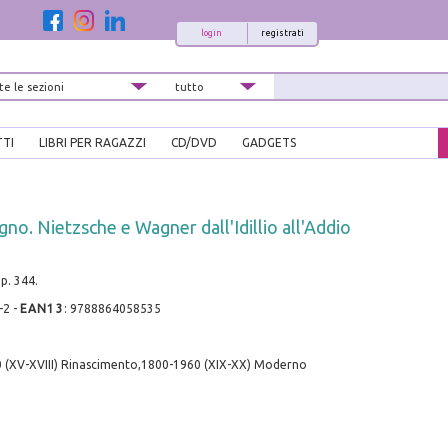
login
registrati
TTI
LIBRI PER RAGAZZI
CD/DVD
GADGETS
Cigno. Nietzsche e Wagner dall'Idillio all'Addio
p. 344.
-2
-
EAN13
:
9788864058535
 (XV-XVIII) Rinascimento,1800-1960 (XIX-XX) Moderno