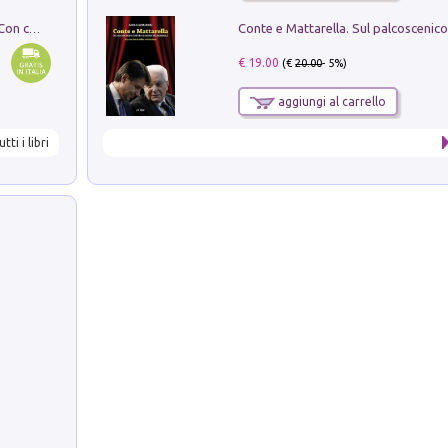
I monumenti funerari del Lazio antico. Con cartella con tavole
€ 19.00
(€
20.00
- 5%)
aggiungi al carrello
utti i libri