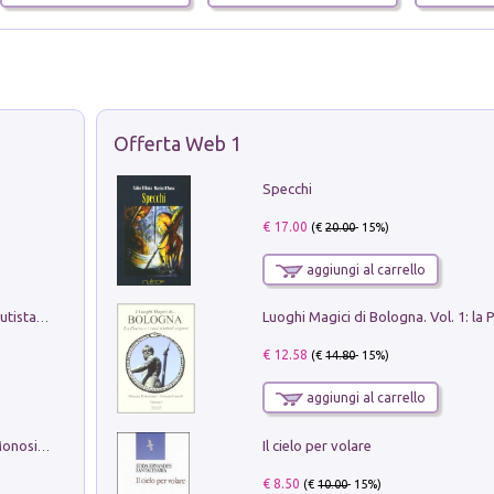
Offerta Web 1
Specchi
€ 17.00
(€
20.00
- 15%)
aggiungi al carrello
Pietro Bellotti Detto Canaletty. Un Vedutista Veneziano nella Francia dell'Ancien Régime
€ 12.58
(€
14.80
- 15%)
aggiungi al carrello
Il cielo per volare
La seduzione del gusto con Pipero & Monosilio
€ 8.50
(€
10.00
- 15%)