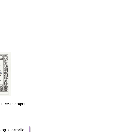
La Massoneria Resa Comprensibile ai Suoi Adepti. Vol. 3: il Maestro.
ngi al carrello