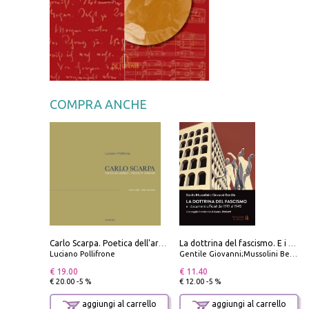
COMPRA ANCHE
Carlo Scarpa. Poetica dell'arredo. Tavoli e sedie-Poetics of furniture. Tables and chairs. Ediz. bilingue
La dottrina del fascismo. E i documenti ufficiali dal 1919 al 1945
Luciano Pollifrone
Gentile Giovanni;Mussolini Benito
€ 19.00
€ 11.40
€ 20.00 -5 %
€ 12.00 -5 %
aggiungi al carrello
aggiungi al carrello