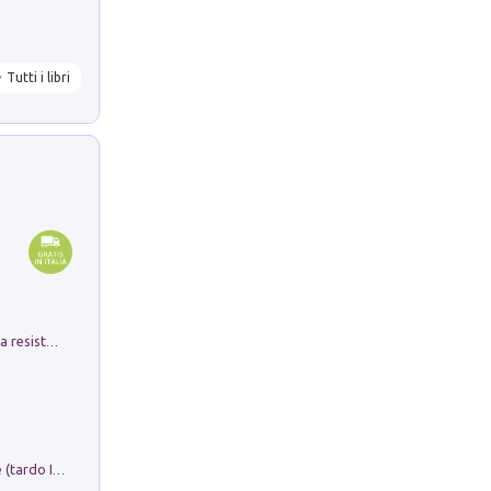
Tutti i libri
Memorial Santa Giulia. Sculture per la resistenza Monchio di Palagano
Sofiana. In Sicilia centro-meridionale (tardo III-metà IX secolo d.C.): dall'agro-town tardo-imperiale al villaggio medio-bizantino. Nuova ediz.