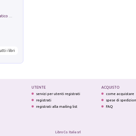
La comparsa. Perché il partito democratico non è mai nato
utti i libri
UTENTE
ACQUISTO
servizi per utenti registrati
come acquistare
registrati
spese di spedizio
registrati alla mailing list
FAQ
Libro Co. Italia srl