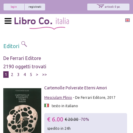
login
registrati
articoli: 0 pz.
Editori
De Ferrari Editore
2190 oggetti trovati
1
2
3
4
5
>
>>
Cartemolle Polverate Eterni Amori
Mesciulam Plinio
- De Ferrari Editore, 2017
testo in italiano
€ 6.00
€ 20.00
-70%
spedito in 24h